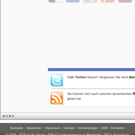
Delicious
Digg
Facebook
Furl
StudiVZ
Hallo
Twitter
-Nutzer! Vergessen Sie nicht
die
Sie können sich auch unseren dynamischen
R
getan hat.
Startseite
::
Newsletter
::
Impressum
::
Kontakt
::
Vermieterlogin
::
AGB
::
Anmelden
© 2006 - 2026 by W. Jansen,
EMS-IT Computerservice & Webdesign
, 26871 Papenburg