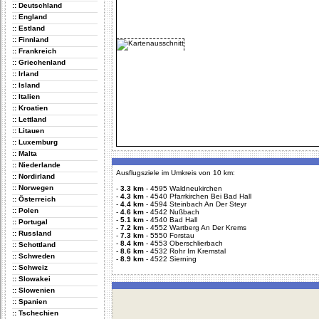
:: Deutschland
:: England
:: Estland
:: Finnland
:: Frankreich
:: Griechenland
:: Irland
:: Island
:: Italien
:: Kroatien
:: Lettland
:: Litauen
:: Luxemburg
:: Malta
:: Niederlande
Ausflugsziele im Umkreis von 10 km:
:: Nordirland
:: Norwegen
-
3.3 km
-
4595 Waldneukirchen
-
4.3 km
-
4540 Pfarrkirchen Bei Bad Hall
:: Österreich
-
4.4 km
-
4594 Steinbach An Der Steyr
:: Polen
-
4.6 km
-
4542 Nußbach
-
5.1 km
-
4540 Bad Hall
:: Portugal
-
7.2 km
-
4552 Wartberg An Der Krems
:: Russland
-
7.3 km
-
5550 Forstau
-
8.4 km
-
4553 Oberschlierbach
:: Schottland
-
8.6 km
-
4532 Rohr Im Kremstal
:: Schweden
-
8.9 km
-
4522 Sierning
:: Schweiz
:: Slowakei
:: Slowenien
:: Spanien
:: Tschechien