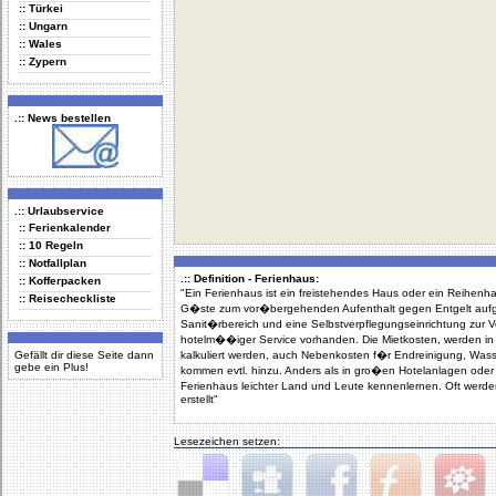
:: Türkei
:: Ungarn
:: Wales
:: Zypern
.:: News bestellen
.:: Urlaubservice
:: Ferienkalender
:: 10 Regeln
:: Notfallplan
.:: Definition - Ferienhaus:
:: Kofferpacken
"Ein Ferienhaus ist ein freistehendes Haus oder ein Reihenh
:: Reisecheckliste
G�ste zum vor�bergehenden Aufenthalt gegen Entgelt auf
Sanit�rbereich und eine Selbstverpflegungseinrichtung zur V
hotelm��iger Service vorhanden. Die Mietkosten, werden in
Gefällt dir diese Seite dann
kalkuliert werden, auch Nebenkosten f�r Endreinigung, Wa
gebe ein Plus!
kommen evtl. hinzu. Anders als in gro�en Hotelanlagen oder
Ferienhaus leichter Land und Leute kennenlernen. Oft werd
erstellt"
Lesezeichen setzen: