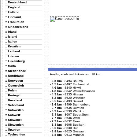
:: Deutschland
:: England
:: Estland
:: Finnland
:: Frankreich
:: Griechenland
:: Irland
:: Island
:: Italien
:: Kroatien
:: Lettland
:: Litauen
:: Luxemburg
:: Malta
:: Niederlande
Ausflugsziele im Umkreis von 10 km:
:: Nordirland
:: Norwegen
-
3.5 km
-
8494 Bauma
-
4.5 km
-
8497 Fischenthal
:: Österreich
-
4.6 km
-
8340 Hinwil
:: Polen
-
4.8 km
-
8342 Wernetshausen
-
4.9 km
-
8335 Hittnau
:: Portugal
-
5.2 km
-
8620 Wetzikon
:: Russland
-
5.5 km
-
8493 Saland
-
6.6 km
-
8499 Sternenberg
:: Schottland
-
6.7 km
-
8635 Dürnten
:: Schweden
-
6.9 km
-
8330 Pfäffikon
-
7.4 km
-
8607 Seegräben
:: Schweiz
-
7.7 km
-
8636 Wald
:: Slowakei
-
7.9 km
-
8632 Tann
:: Slowenien
-
8.4 km
-
8608 Bubikon
-
8.6 km
-
8630 Rüti
:: Spanien
-
8.8 km
-
8625 Gossau
:: Tschechien
-
8.8 km
-
9613 Mühlrüti