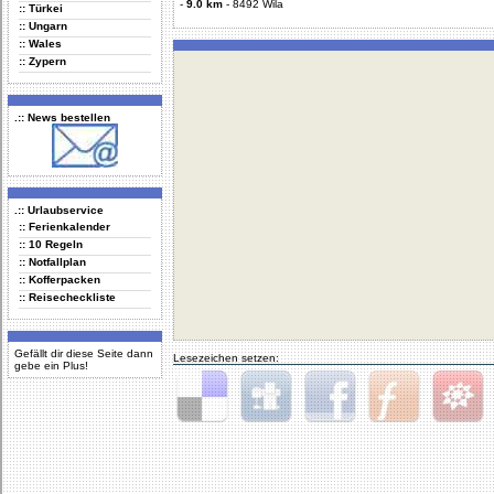
-
9.0 km
-
8492 Wila
:: Türkei
:: Ungarn
:: Wales
:: Zypern
.:: News bestellen
.:: Urlaubservice
:: Ferienkalender
:: 10 Regeln
:: Notfallplan
:: Kofferpacken
:: Reisecheckliste
Gefällt dir diese Seite dann
Lesezeichen setzen:
gebe ein Plus!
Delicious
Digg
Facebook
Furl
StudiVZ