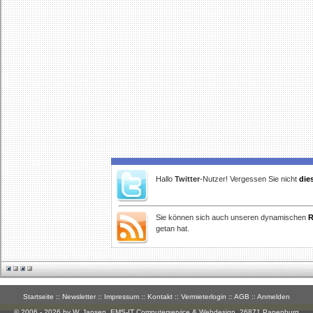
Hallo
Twitter
-Nutzer! Vergessen Sie nicht
die
Sie können sich auch unseren dynamischen
R
getan hat.
Startseite
::
Newsletter
::
Impressum
::
Kontakt
::
Vermieterlogin
::
AGB
::
Anmelden
© 2006 - 2026 by W. Jansen,
EMS-IT Computerservice & Webdesign
, 26871 Papenburg