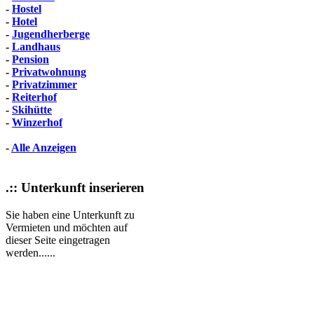
-
Hostel
-
Hotel
-
Jugendherberge
-
Landhaus
-
Pension
-
Privatwohnung
-
Privatzimmer
-
Reiterhof
-
Skihütte
-
Winzerhof
-
Alle Anzeigen
.:: Unterkunft inserieren
Sie haben eine Unterkunft zu
Vermieten und möchten auf
dieser Seite eingetragen
werden......