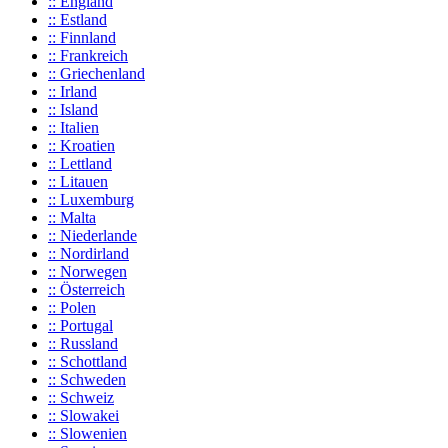
:: England
:: Estland
:: Finnland
:: Frankreich
:: Griechenland
:: Irland
:: Island
:: Italien
:: Kroatien
:: Lettland
:: Litauen
:: Luxemburg
:: Malta
:: Niederlande
:: Nordirland
:: Norwegen
:: Österreich
:: Polen
:: Portugal
:: Russland
:: Schottland
:: Schweden
:: Schweiz
:: Slowakei
:: Slowenien