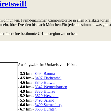
retswil!
ienwohnungen, Fremdenzimmer, Campingplätze in allen Preiskategorien!
Inseln, über Dresden bis nach München.Für jeden bestimmt etwas günst
der über eine bestimmte Urlaubsregion zu suchen.
Ausflugsziele im Umkreis von 10 km:
-
3.5 km
-
8494 Bauma
-
4.5 km
-
8497 Fischenthal
-
4.6 km
-
8340 Hinwil
-
4.8 km
-
8342 Wernetshausen
-
4.9 km
-
8335 Hittnau
-
5.2 km
-
8620 Wetzikon
-
5.5 km
-
8493 Saland
-
6.6 km
-
8499 Sternenberg
-
6.7 km
-
8635 Dürnten