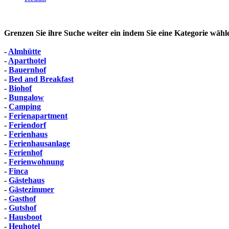
Grenzen Sie ihre Suche weiter ein indem Sie eine Kategorie wähl
-
Almhütte
-
Aparthotel
-
Bauernhof
-
Bed and Breakfast
-
Biohof
-
Bungalow
-
Camping
-
Ferienapartment
-
Feriendorf
-
Ferienhaus
-
Ferienhausanlage
-
Ferienhof
-
Ferienwohnung
-
Finca
-
Gästehaus
-
Gästezimmer
-
Gasthof
-
Gutshof
-
Hausboot
-
Heuhotel