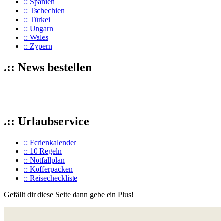
:: Spanien
:: Tschechien
:: Türkei
:: Ungarn
:: Wales
:: Zypern
.:: News bestellen
.:: Urlaubservice
:: Ferienkalender
:: 10 Regeln
:: Notfallplan
:: Kofferpacken
:: Reisecheckliste
Gefällt dir diese Seite dann gebe ein Plus!