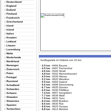
:: Deutschland
:: England
:: Estland
:: Finnland
:: Frankreich
:: Griechenland
:: Irland
:: Island
:: Italien
:: Kroatien
:: Lettland
:: Litauen
:: Luxemburg
:: Malta
:: Niederlande
Ausflugsziele im Umkreis von 10 km:
:: Nordirland
:: Norwegen
-
3.5 km
-
8494 Bauma
-
4.5 km
-
8497 Fischenthal
:: Österreich
-
4.6 km
-
8340 Hinwil
:: Polen
-
4.8 km
-
8342 Wernetshausen
-
4.9 km
-
8335 Hittnau
:: Portugal
-
5.2 km
-
8620 Wetzikon
:: Russland
-
5.5 km
-
8493 Saland
-
6.6 km
-
8499 Sternenberg
:: Schottland
-
6.7 km
-
8635 Dürnten
:: Schweden
-
6.9 km
-
8330 Pfäffikon
-
7.4 km
-
8607 Seegräben
:: Schweiz
-
7.7 km
-
8636 Wald
:: Slowakei
-
7.9 km
-
8632 Tann
:: Slowenien
-
8.4 km
-
8608 Bubikon
-
8.6 km
-
8630 Rüti
:: Spanien
-
8.8 km
-
8625 Gossau
:: Tschechien
-
8.8 km
-
9613 Mühlrüti