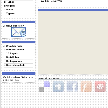
-
9.0 km
-
8492 Wila
:: Türkei
:: Ungarn
:: Wales
:: Zypern
.:: News bestellen
.:: Urlaubservice
:: Ferienkalender
:: 10 Regeln
:: Notfallplan
:: Kofferpacken
:: Reisecheckliste
Gefällt dir diese Seite dann
Lesezeichen setzen:
gebe ein Plus!
Delicious
Digg
Facebook
Furl
StudiVZ