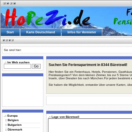
Start
Karte Deutschland
Infos für Vermieter
Sie sind hier:
.:: Im Web suchen
Suchen Sie Ferienapartment in 8344 Bäretswil!
Hier finden Sie ein Ferienhaus, Hotels, Pensionen, Gasthäu
Preiskategorien!! Von dem kleinen Zimmer, bis zur 5 Sterne 
Inseln, über Dresden bis nach München.Für jeden bestimmt 
Sie haben die Möglichkeit, entweder über unsere Karten, üb
.:: Europa
.:: Lage von Bäretswil
:: Belgien
:: Bulgarien
:: Dänemark