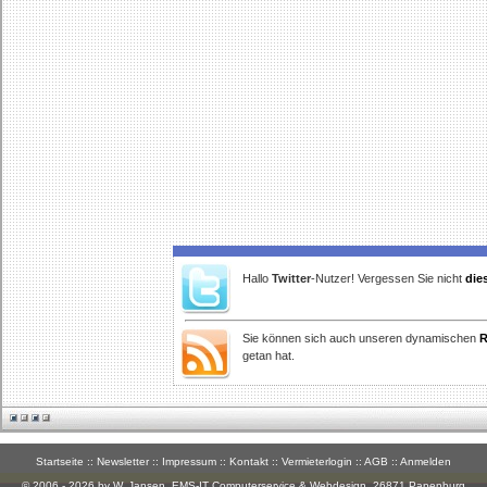
Hallo
Twitter
-Nutzer! Vergessen Sie nicht
die
Sie können sich auch unseren dynamischen
R
getan hat.
Startseite
::
Newsletter
::
Impressum
::
Kontakt
::
Vermieterlogin
::
AGB
::
Anmelden
© 2006 - 2026 by W. Jansen,
EMS-IT Computerservice & Webdesign
, 26871 Papenburg