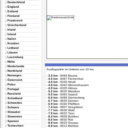
:: Deutschland
:: England
:: Estland
:: Finnland
:: Frankreich
:: Griechenland
:: Irland
:: Island
:: Italien
:: Kroatien
:: Lettland
:: Litauen
:: Luxemburg
:: Malta
:: Niederlande
Ausflugsziele im Umkreis von 10 km:
:: Nordirland
:: Norwegen
-
3.5 km
-
8494 Bauma
-
4.5 km
-
8497 Fischenthal
:: Österreich
-
4.6 km
-
8340 Hinwil
:: Polen
-
4.8 km
-
8342 Wernetshausen
-
4.9 km
-
8335 Hittnau
:: Portugal
-
5.2 km
-
8620 Wetzikon
:: Russland
-
5.5 km
-
8493 Saland
-
6.6 km
-
8499 Sternenberg
:: Schottland
-
6.7 km
-
8635 Dürnten
:: Schweden
-
6.9 km
-
8330 Pfäffikon
-
7.4 km
-
8607 Seegräben
:: Schweiz
-
7.7 km
-
8636 Wald
:: Slowakei
-
7.9 km
-
8632 Tann
:: Slowenien
-
8.4 km
-
8608 Bubikon
-
8.6 km
-
8630 Rüti
:: Spanien
-
8.8 km
-
8625 Gossau
:: Tschechien
-
8.8 km
-
9613 Mühlrüti