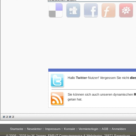
Delicious
Digg
Facebook
Furl
StudiVZ
Hallo
Twitter
-Nutzer! Vergessen Sie nicht
die
Sie können sich auch unseren dynamischen
R
getan hat.
Startseite
::
Newsletter
::
Impressum
::
Kontakt
::
Vermieterlogin
::
AGB
::
Anmelden
© 2006 - 2026 by W. Jansen,
EMS-IT Computerservice & Webdesign
, 26871 Papenburg