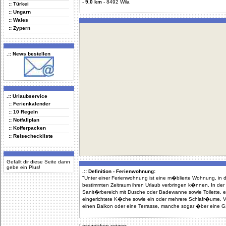
-
9.0 km
-
8492 Wila
:: Türkei
:: Ungarn
:: Wales
:: Zypern
.:: News bestellen
.:: Urlaubservice
:: Ferienkalender
:: 10 Regeln
:: Notfallplan
:: Kofferpacken
:: Reisecheckliste
Gefällt dir diese Seite dann
gebe ein Plus!
.:: Definition - Ferienwohnung:
"Unter einer Ferienwohnung ist eine m�blierte Wohnung, in
bestimmten Zeitraum ihren Urlaub verbringen k�nnen. In d
Sanit�rbereich mit Dusche oder Badewanne sowie Toilette, e
eingerichtete K�che sowie ein oder mehrere Schlafr�ume.
einen Balkon oder eine Terrasse, manche sogar �ber eine G
Lesezeichen setzen: