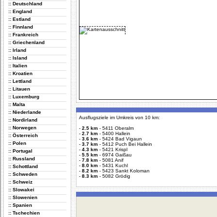
:: Deutschland
:: England
:: Estland
:: Finnland
:: Frankreich
:: Griechenland
:: Irland
:: Island
:: Italien
:: Kroatien
:: Lettland
:: Litauen
:: Luxemburg
:: Malta
:: Niederlande
Ausflugsziele im Umkreis von 10 km:
:: Nordirland
:: Norwegen
-
2.5 km
-
5411 Oberalm
-
2.7 km
-
5400 Hallein
:: Österreich
-
3.6 km
-
5424 Bad Vigaun
:: Polen
-
3.7 km
-
5412 Puch Bei Hallein
-
4.3 km
-
5421 Krispl
:: Portugal
-
5.5 km
-
6974 Gaißau
:: Russland
-
7.8 km
-
5081 Anif
-
8.0 km
-
5431 Kuchl
:: Schottland
-
8.2 km
-
5423 Sankt Koloman
:: Schweden
-
8.3 km
-
5082 Grödig
:: Schweiz
:: Slowakei
:: Slowenien
:: Spanien
:: Tschechien