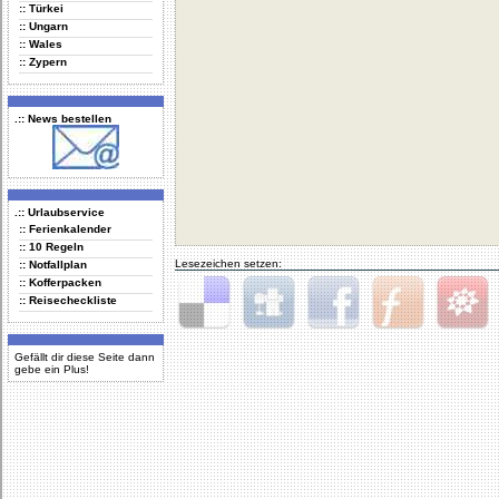
:: Türkei
:: Ungarn
:: Wales
:: Zypern
.:: News bestellen
.:: Urlaubservice
:: Ferienkalender
:: 10 Regeln
Lesezeichen setzen:
:: Notfallplan
:: Kofferpacken
:: Reisecheckliste
Delicious
Digg
Facebook
Furl
StudiVZ
Gefällt dir diese Seite dann
gebe ein Plus!