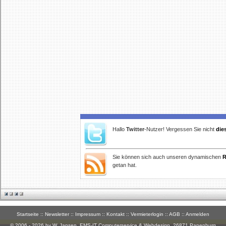
Hallo
Twitter
-Nutzer! Vergessen Sie nicht
die
Sie können sich auch unseren dynamischen
R
getan hat.
Startseite
::
Newsletter
::
Impressum
::
Kontakt
::
Vermieterlogin
::
AGB
::
Anmelden
© 2006 - 2026 by W. Jansen,
EMS-IT Computerservice & Webdesign
, 26871 Papenburg