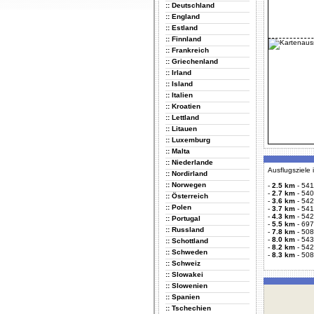
:: Deutschland
:: England
:: Estland
:: Finnland
:: Frankreich
:: Griechenland
:: Irland
:: Island
:: Italien
:: Kroatien
:: Lettland
:: Litauen
:: Luxemburg
:: Malta
:: Niederlande
Ausflugsziele
:: Nordirland
:: Norwegen
-
2.5 km
-
541
-
2.7 km
-
540
:: Österreich
-
3.6 km
-
542
:: Polen
-
3.7 km
-
541
-
4.3 km
-
542
:: Portugal
-
5.5 km
-
697
:: Russland
-
7.8 km
-
508
-
8.0 km
-
543
:: Schottland
-
8.2 km
-
542
:: Schweden
-
8.3 km
-
508
:: Schweiz
:: Slowakei
:: Slowenien
:: Spanien
:: Tschechien