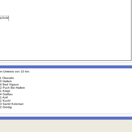
 im Umkreis von 10 km:
1 Oberalm
0 Hallein
4 Bad Vigaun
2 Puch Bei Hallein
1 Krispl
4 Gaißau
1 Anif
1 Kuchl
3 Sankt Koloman
2 Grödig