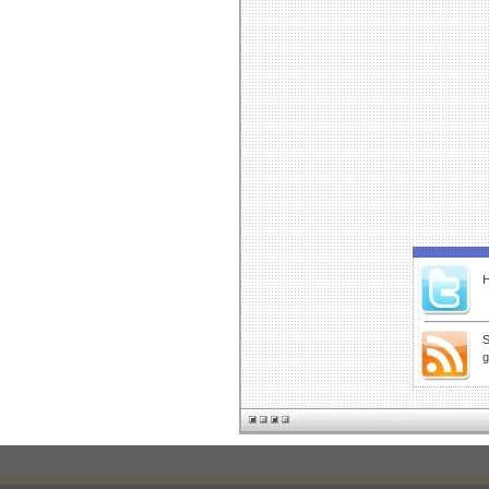
H
S
g