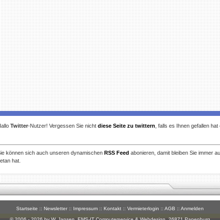
allo
Twitter
-Nutzer! Vergessen Sie nicht
diese Seite zu twittern
, falls es Ihnen gefallen ha
ie können sich auch unseren dynamischen
RSS Feed
abonieren, damit bleiben Sie immer a
etan hat.
Startseite
::
Newsletter
::
Impressum
::
Kontakt
::
Vermieterlogin
::
AGB
::
Anmelden
© 2006 - 2026 by W. Jansen,
EMS-IT Computerservice & Webdesign
, 26871 Papenburg