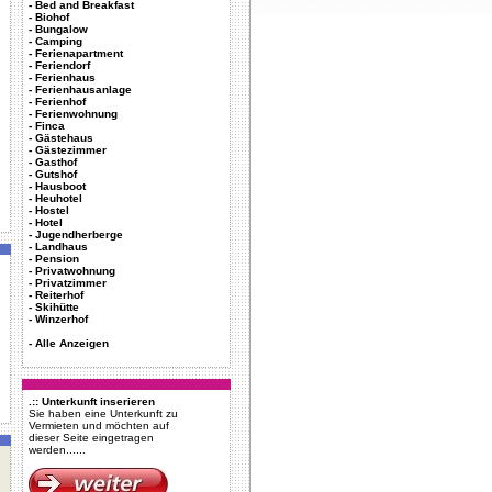
-
Bed and Breakfast
-
Biohof
-
Bungalow
-
Camping
-
Ferienapartment
-
Feriendorf
-
Ferienhaus
-
Ferienhausanlage
-
Ferienhof
-
Ferienwohnung
-
Finca
-
Gästehaus
-
Gästezimmer
-
Gasthof
-
Gutshof
-
Hausboot
-
Heuhotel
-
Hostel
-
Hotel
-
Jugendherberge
-
Landhaus
-
Pension
-
Privatwohnung
-
Privatzimmer
-
Reiterhof
-
Skihütte
-
Winzerhof
-
Alle Anzeigen
.:: Unterkunft inserieren
Sie haben eine Unterkunft zu
Vermieten und möchten auf
dieser Seite eingetragen
werden......