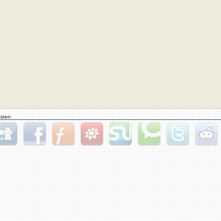
tzen:
gg
Facebook
Furl
StudiVZ
StumbleUpon
Technorati
Twitter
Reddit