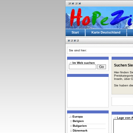
Start
Karte Deutschland
Sie sind hier:
.:: Im Web suchen
Suchen Sie
Hier finden S
Preiskategori
Inseln, über 
Sie haben die
.:: Europa
.:: Lage von 
:: Belgien
:: Bulgarien
:: Dänemark