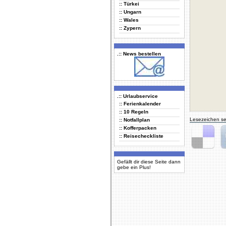
:: Türkei
:: Ungarn
:: Wales
:: Zypern
.:: News bestellen
.:: Urlaubservice
:: Ferienkalender
:: 10 Regeln
Lesezeichen se
:: Notfallplan
:: Kofferpacken
:: Reisecheckliste
Delicious
Di
Gefällt dir diese Seite dann
gebe ein Plus!