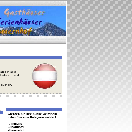
tze in allen
r Nordsee und den
u suchen.
Grenzen Sie ihre Suche weiter ein
indem Sie eine Kategorie wählen!
-
Almhütte
-
Aparthotel
-
Bauernhof