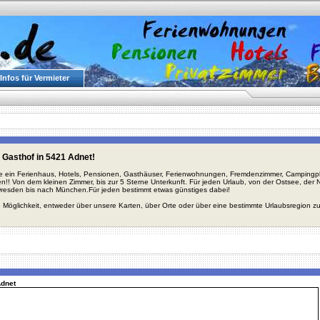
Infos für Vermieter
 Gasthof in 5421 Adnet!
ie ein Ferienhaus, Hotels, Pensionen, Gasthäuser, Ferienwohnungen, Fremdenzimmer, Campingplä
en!! Von dem kleinen Zimmer, bis zur 5 Sterne Unterkunft. Für jeden Urlaub, von der Ostsee, de
Dresden bis nach München.Für jeden bestimmt etwas günstiges dabei!
 Möglichkeit, entweder über unsere Karten, über Orte oder über eine bestimmte Urlaubsregion z
Adnet