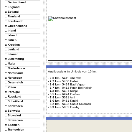
:: Deutschland
:: England
:: Estland
:: Finnland
:: Frankreich
:: Griechenland
:: Irland
:: Island
:: Italien
:: Kroatien
:: Lettland
:: Litauen
:: Luxemburg
:: Malta
:: Niederlande
Ausflugsziele im Umkreis von 10 km:
:: Nordirland
:: Norwegen
-
2.5 km
-
5411 Oberalm
-
2.7 km
-
5400 Hallein
:: Österreich
-
3.6 km
-
5424 Bad Vigaun
:: Polen
-
3.7 km
-
5412 Puch Bei Hallein
-
4.3 km
-
5421 Krispl
:: Portugal
-
5.5 km
-
6974 Gaißau
:: Russland
-
7.8 km
-
5081 Anif
-
8.0 km
-
5431 Kuchl
:: Schottland
-
8.2 km
-
5423 Sankt Koloman
:: Schweden
-
8.3 km
-
5082 Grödig
:: Schweiz
:: Slowakei
:: Slowenien
:: Spanien
:: Tschechien