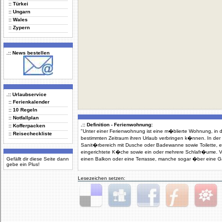
:: Türkei
:: Ungarn
:: Wales
:: Zypern
.:: News bestellen
.:: Urlaubservice
:: Ferienkalender
:: 10 Regeln
:: Notfallplan
.:: Definition - Ferienwohnung:
:: Kofferpacken
"Unter einer Ferienwohnung ist eine m�blierte Wohnung, in
:: Reisecheckliste
bestimmten Zeitraum ihren Urlaub verbringen k�nnen. In d
Sanit�rbereich mit Dusche oder Badewanne sowie Toilette, e
eingerichtete K�che sowie ein oder mehrere Schlafr�ume.
Gefällt dir diese Seite dann
einen Balkon oder eine Terrasse, manche sogar �ber eine G
gebe ein Plus!
Lesezeichen setzen:
Delicious
Digg
Facebook
Furl
StudiVZ