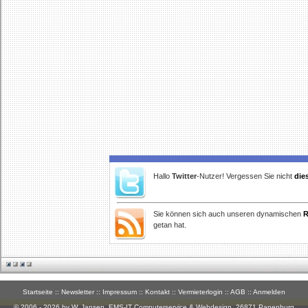
Hallo
Twitter
-Nutzer! Vergessen Sie nicht
die
Sie können sich auch unseren dynamischen
R
getan hat.
Startseite
::
Newsletter
::
Impressum
::
Kontakt
::
Vermieterlogin
::
AGB
::
Anmelden
© 2006 - 2026 by W. Jansen,
EMS-IT Computerservice & Webdesign
, 26871 Papenburg