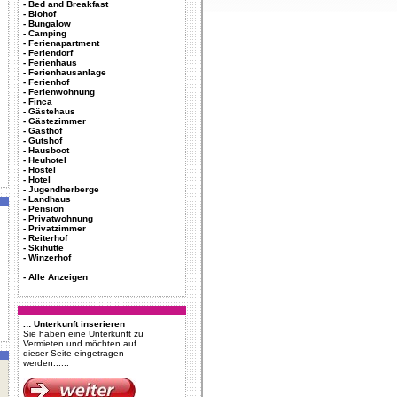
-
Bed and Breakfast
-
Biohof
-
Bungalow
-
Camping
-
Ferienapartment
-
Feriendorf
-
Ferienhaus
-
Ferienhausanlage
-
Ferienhof
-
Ferienwohnung
-
Finca
-
Gästehaus
-
Gästezimmer
-
Gasthof
-
Gutshof
-
Hausboot
-
Heuhotel
-
Hostel
-
Hotel
-
Jugendherberge
-
Landhaus
-
Pension
-
Privatwohnung
-
Privatzimmer
-
Reiterhof
-
Skihütte
-
Winzerhof
-
Alle Anzeigen
.:: Unterkunft inserieren
Sie haben eine Unterkunft zu
Vermieten und möchten auf
dieser Seite eingetragen
werden......