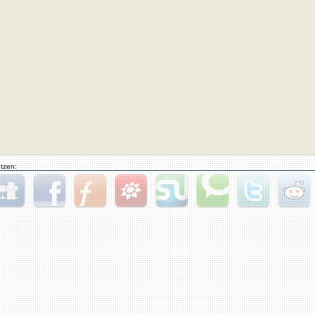
tzen:
gg
Facebook
Furl
StudiVZ
StumbleUpon
Technorati
Twitter
Reddit