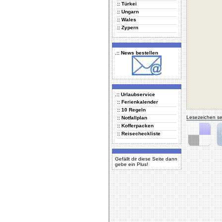
:: Türkei
:: Ungarn
:: Wales
:: Zypern
.:: News bestellen
.:: Urlaubservice
:: Ferienkalender
:: 10 Regeln
Lesezeichen se
:: Notfallplan
:: Kofferpacken
:: Reisecheckliste
Delicious
Di
Gefällt dir diese Seite dann
gebe ein Plus!