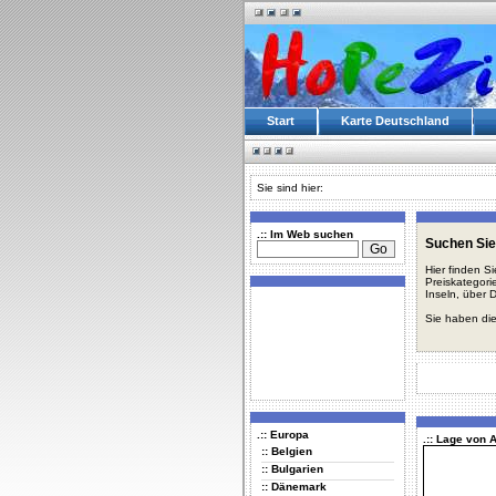
Start
Karte Deutschland
Sie sind hier:
.:: Im Web suchen
Suchen Sie
Hier finden S
Preiskategori
Inseln, über 
Sie haben die
.:: Europa
.:: Lage von 
:: Belgien
:: Bulgarien
:: Dänemark