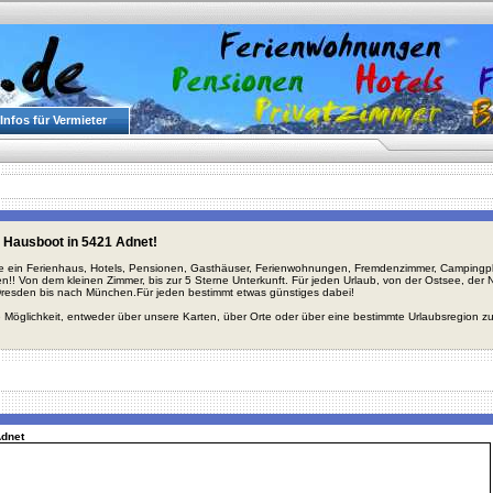
Infos für Vermieter
 Hausboot in 5421 Adnet!
ie ein Ferienhaus, Hotels, Pensionen, Gasthäuser, Ferienwohnungen, Fremdenzimmer, Campingplä
en!! Von dem kleinen Zimmer, bis zur 5 Sterne Unterkunft. Für jeden Urlaub, von der Ostsee, de
Dresden bis nach München.Für jeden bestimmt etwas günstiges dabei!
 Möglichkeit, entweder über unsere Karten, über Orte oder über eine bestimmte Urlaubsregion z
Adnet