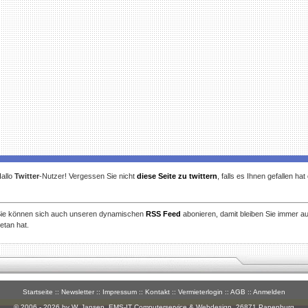
allo
Twitter
-Nutzer! Vergessen Sie nicht
diese Seite zu twittern
, falls es Ihnen gefallen ha
ie können sich auch unseren dynamischen
RSS Feed
abonieren, damit bleiben Sie immer a
etan hat.
Startseite
::
Newsletter
::
Impressum
::
Kontakt
::
Vermieterlogin
::
AGB
::
Anmelden
© 2006 - 2026 by W. Jansen,
EMS-IT Computerservice & Webdesign
, 26871 Papenburg