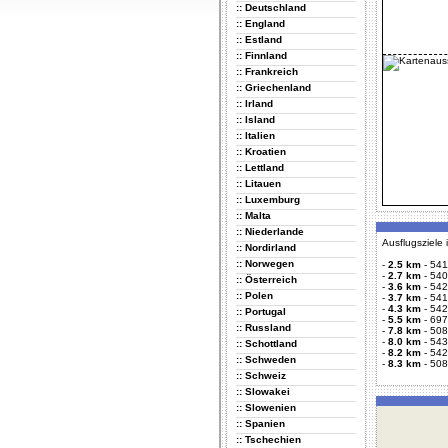
:: Deutschland
:: England
:: Estland
:: Finnland
:: Frankreich
:: Griechenland
:: Irland
:: Island
:: Italien
:: Kroatien
:: Lettland
:: Litauen
:: Luxemburg
:: Malta
:: Niederlande
Ausflugsziele
:: Nordirland
:: Norwegen
-
2.5 km
-
541
-
2.7 km
-
540
:: Österreich
-
3.6 km
-
542
:: Polen
-
3.7 km
-
541
-
4.3 km
-
542
:: Portugal
-
5.5 km
-
697
:: Russland
-
7.8 km
-
508
-
8.0 km
-
543
:: Schottland
-
8.2 km
-
542
:: Schweden
-
8.3 km
-
508
:: Schweiz
:: Slowakei
:: Slowenien
:: Spanien
:: Tschechien