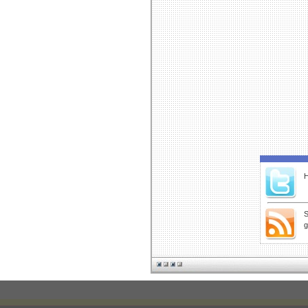
H
S
g