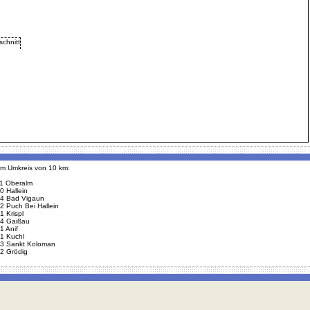
 im Umkreis von 10 km:
1 Oberalm
0 Hallein
4 Bad Vigaun
2 Puch Bei Hallein
1 Krispl
4 Gaißau
1 Anif
1 Kuchl
3 Sankt Koloman
2 Grödig