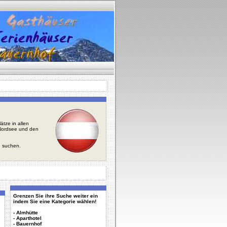
tze in allen
r Nordsee und den
u suchen.
Grenzen Sie ihre Suche weiter ein
indem Sie eine Kategorie wählen!
-
Almhütte
-
Aparthotel
-
Bauernhof