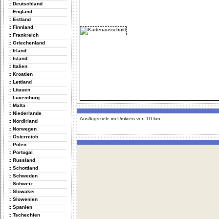
:: Deutschland
:: England
:: Estland
:: Finnland
:: Frankreich
:: Griechenland
:: Irland
:: Island
:: Italien
:: Kroatien
:: Lettland
:: Litauen
:: Luxemburg
:: Malta
:: Niederlande
Ausflugsziele im Umkreis von 10 km:
:: Nordirland
:: Norwegen
:: Österreich
:: Polen
:: Portugal
:: Russland
:: Schottland
:: Schweden
:: Schweiz
:: Slowakei
:: Slowenien
:: Spanien
:: Tschechien