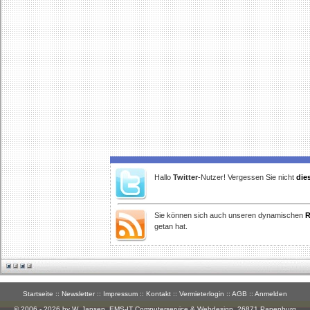
Hallo
Twitter
-Nutzer! Vergessen Sie nicht
die
Sie können sich auch unseren dynamischen
R
getan hat.
Startseite
::
Newsletter
::
Impressum
::
Kontakt
::
Vermieterlogin
::
AGB
::
Anmelden
© 2006 - 2026 by W. Jansen,
EMS-IT Computerservice & Webdesign
, 26871 Papenburg