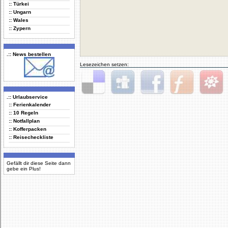
:: Türkei
:: Ungarn
:: Wales
:: Zypern
.:: News bestellen
Lesezeichen setzen:
.:: Urlaubservice
Delicious
Digg
Facebook
Furl
StudiVZ
:: Ferienkalender
:: 10 Regeln
:: Notfallplan
:: Kofferpacken
:: Reisecheckliste
Gefällt dir diese Seite dann
gebe ein Plus!