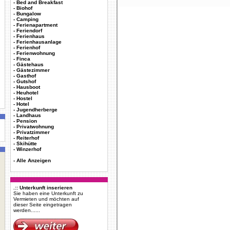
-
Bed and Breakfast
-
Biohof
-
Bungalow
-
Camping
-
Ferienapartment
-
Feriendorf
-
Ferienhaus
-
Ferienhausanlage
-
Ferienhof
-
Ferienwohnung
-
Finca
-
Gästehaus
-
Gästezimmer
-
Gasthof
-
Gutshof
-
Hausboot
-
Heuhotel
-
Hostel
-
Hotel
-
Jugendherberge
-
Landhaus
-
Pension
-
Privatwohnung
-
Privatzimmer
-
Reiterhof
-
Skihütte
-
Winzerhof
-
Alle Anzeigen
.:: Unterkunft inserieren
Sie haben eine Unterkunft zu
Vermieten und möchten auf
dieser Seite eingetragen
werden......