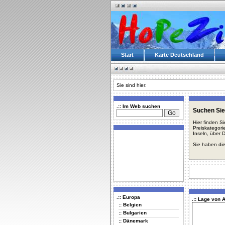
Start
Karte Deutschland
Sie sind hier:
.:: Im Web suchen
Suchen Sie
Hier finden S
Preiskategori
Inseln, über 
Sie haben die
.:: Europa
.:: Lage von
:: Belgien
:: Bulgarien
:: Dänemark