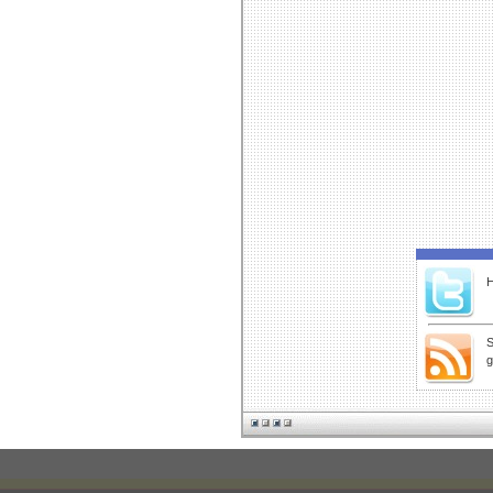
H
S
g