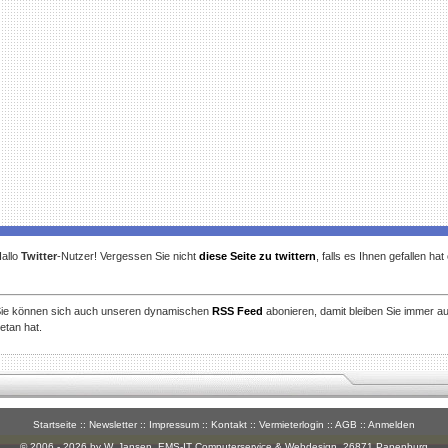
allo
Twitter
-Nutzer! Vergessen Sie nicht
diese Seite zu twittern
, falls es Ihnen gefallen ha
ie können sich auch unseren dynamischen
RSS Feed
abonieren, damit bleiben Sie immer a
etan hat.
Startseite
::
Newsletter
::
Impressum
::
Kontakt
::
Vermieterlogin
::
AGB
::
Anmelden
© 2006 - 2026 by W. Jansen,
EMS-IT Computerservice & Webdesign
, 26871 Papenburg