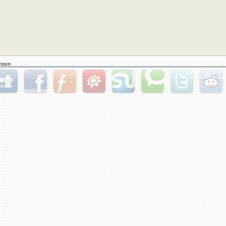
tzen:
gg
Facebook
Furl
StudiVZ
StumbleUpon
Technorati
Twitter
Reddit