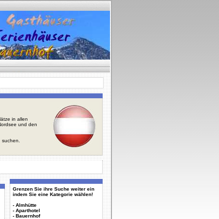
tze in allen
r Nordsee und den
u suchen.
Grenzen Sie ihre Suche weiter ein
indem Sie eine Kategorie wählen!
-
Almhütte
-
Aparthotel
-
Bauernhof