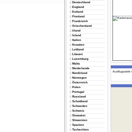
:: Deutschland
:: England
:: Estland
:: Finnland
:: Frankreich
:: Griechenland
:: Irland
:: Island
:: Italien
:: Kroatien
:: Lettland
:: Litauen
:: Luxemburg
:: Malta
:: Niederlande
Ausflugsziele
:: Nordirland
:: Norwegen
:: Österreich
:: Polen
:: Portugal
:: Russland
:: Schottland
:: Schweden
:: Schweiz
:: Slowakei
:: Slowenien
:: Spanien
:: Tschechien