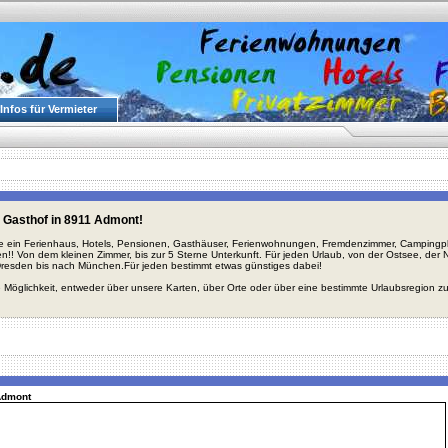
Infos für Vermieter
 Gasthof in 8911 Admont!
ie ein Ferienhaus, Hotels, Pensionen, Gasthäuser, Ferienwohnungen, Fremdenzimmer, Campingplä
en!! Von dem kleinen Zimmer, bis zur 5 Sterne Unterkunft. Für jeden Urlaub, von der Ostsee, de
Dresden bis nach München.Für jeden bestimmt etwas günstiges dabei!
 Möglichkeit, entweder über unsere Karten, über Orte oder über eine bestimmte Urlaubsregion z
 Admont