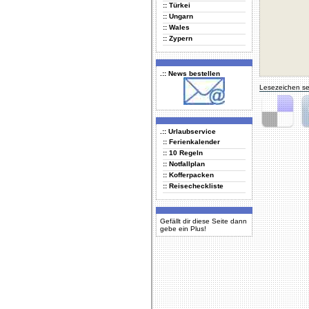
:: Türkei
:: Ungarn
:: Wales
:: Zypern
.:: News bestellen
Lesezeichen se
.:: Urlaubservice
Delicious
Di
:: Ferienkalender
:: 10 Regeln
:: Notfallplan
:: Kofferpacken
:: Reisecheckliste
Gefällt dir diese Seite dann
gebe ein Plus!