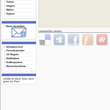
:: Türkei
:: Ungarn
:: Wales
:: Zypern
.:: News bestellen
Lesezeichen setzen:
.:: Urlaubservice
Delicious
Digg
Facebook
Furl
StudiVZ
:: Ferienkalender
:: 10 Regeln
:: Notfallplan
:: Kofferpacken
:: Reisecheckliste
Gefällt dir diese Seite dann
gebe ein Plus!