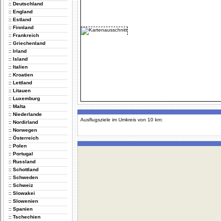
:: Deutschland
:: England
:: Estland
:: Finnland
:: Frankreich
:: Griechenland
:: Irland
:: Island
:: Italien
:: Kroatien
:: Lettland
:: Litauen
:: Luxemburg
:: Malta
:: Niederlande
Ausflugsziele im Umkreis von 10 km:
:: Nordirland
:: Norwegen
:: Österreich
:: Polen
:: Portugal
:: Russland
:: Schottland
:: Schweden
:: Schweiz
:: Slowakei
:: Slowenien
:: Spanien
:: Tschechien