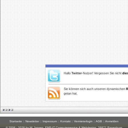
Hallo
Twitter
-Nutzer! Vergessen Sie nicht
die
Sie können sich auch unseren dynamischen
R
getan hat.
Startseite
::
Newsletter
::
Impressum
::
Kontakt
::
Vermieterlogin
::
AGB
::
Anmelden
© 2006 - 2026 by W. Jansen,
EMS-IT Computerservice & Webdesign
, 26871 Papenburg