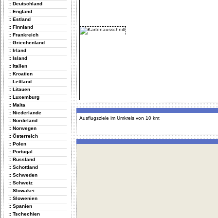
:: Deutschland
:: England
:: Estland
:: Finnland
:: Frankreich
:: Griechenland
:: Irland
:: Island
:: Italien
:: Kroatien
:: Lettland
:: Litauen
:: Luxemburg
:: Malta
:: Niederlande
Ausflugsziele im Umkreis von 10 km:
:: Nordirland
:: Norwegen
:: Österreich
:: Polen
:: Portugal
:: Russland
:: Schottland
:: Schweden
:: Schweiz
:: Slowakei
:: Slowenien
:: Spanien
:: Tschechien