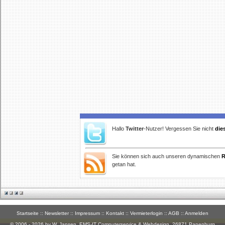
Hallo
Twitter
-Nutzer! Vergessen Sie nicht
die
Sie können sich auch unseren dynamischen
R
getan hat.
Startseite
::
Newsletter
::
Impressum
::
Kontakt
::
Vermieterlogin
::
AGB
::
Anmelden
© 2006 - 2026 by W. Jansen,
EMS-IT Computerservice & Webdesign
, 26871 Papenburg