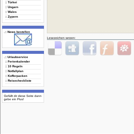
:: Türkei
:: Ungarn
:: Wales
:: Zypern
.:: News bestellen
Lesezeichen setzen:
.:: Urlaubservice
Delicious
Digg
Facebook
Furl
StudiVZ
:: Ferienkalender
:: 10 Regeln
:: Notfallplan
:: Kofferpacken
:: Reisecheckliste
Gefällt dir diese Seite dann
gebe ein Plus!