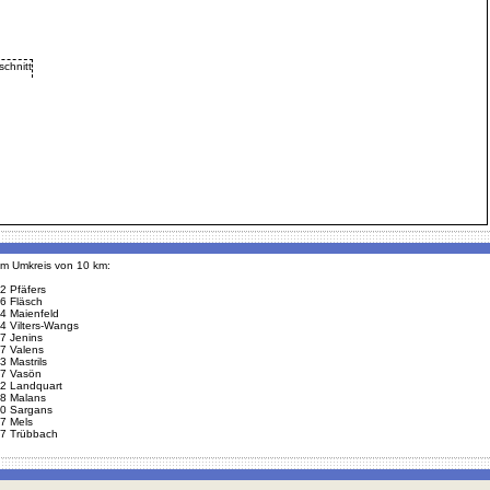
 im Umkreis von 10 km:
2 Pfäfers
6 Fläsch
4 Maienfeld
4 Vilters-Wangs
7 Jenins
7 Valens
3 Mastrils
7 Vasön
2 Landquart
8 Malans
0 Sargans
7 Mels
7 Trübbach