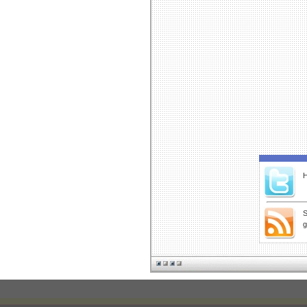
H
S
g