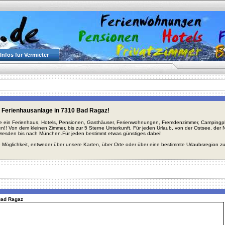
Infos für Vermieter
 Ferienhausanlage in 7310 Bad Ragaz!
ie ein Ferienhaus, Hotels, Pensionen, Gasthäuser, Ferienwohnungen, Fremdenzimmer, Campingplä
en!! Von dem kleinen Zimmer, bis zur 5 Sterne Unterkunft. Für jeden Urlaub, von der Ostsee, de
Dresden bis nach München.Für jeden bestimmt etwas günstiges dabei!
 Möglichkeit, entweder über unsere Karten, über Orte oder über eine bestimmte Urlaubsregion z
 Bad Ragaz