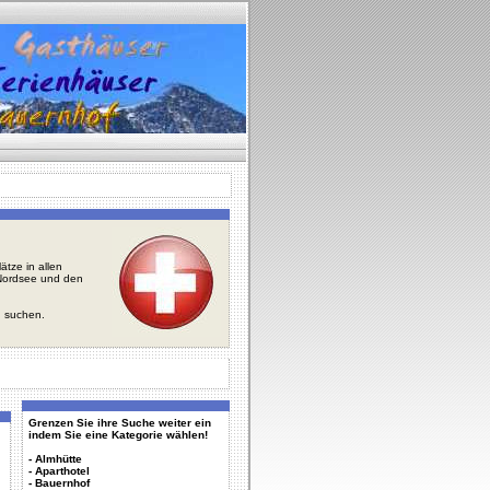
tze in allen
r Nordsee und den
u suchen.
Grenzen Sie ihre Suche weiter ein
indem Sie eine Kategorie wählen!
-
Almhütte
-
Aparthotel
-
Bauernhof