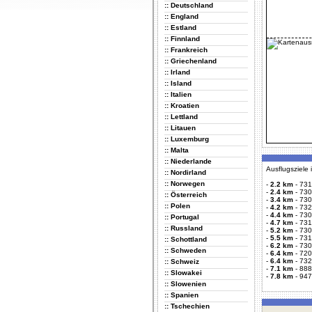
:: Deutschland
:: England
:: Estland
:: Finnland
:: Frankreich
:: Griechenland
:: Irland
:: Island
:: Italien
:: Kroatien
:: Lettland
:: Litauen
:: Luxemburg
:: Malta
:: Niederlande
Ausflugsziele
:: Nordirland
:: Norwegen
-
2.2 km
-
731
-
2.4 km
-
730
:: Österreich
-
3.4 km
-
730
:: Polen
-
4.2 km
-
732
-
4.4 km
-
730
:: Portugal
-
4.7 km
-
731
:: Russland
-
5.2 km
-
730
-
5.5 km
-
731
:: Schottland
-
6.2 km
-
730
:: Schweden
-
6.4 km
-
720
-
6.4 km
-
732
:: Schweiz
-
7.1 km
-
888
:: Slowakei
-
7.8 km
-
947
:: Slowenien
:: Spanien
:: Tschechien