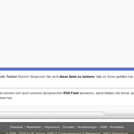
allo
Twitter
-Nutzer! Vergessen Sie nicht
diese Seite zu twittern
, falls es Ihnen gefallen ha
ie können sich auch unseren dynamischen
RSS Feed
abonieren, damit bleiben Sie immer a
etan hat.
Startseite
::
Newsletter
::
Impressum
::
Kontakt
::
Vermieterlogin
::
AGB
::
Anmelden
© 2006 - 2026 by W. Jansen,
EMS-IT Computerservice & Webdesign
, 26871 Papenburg