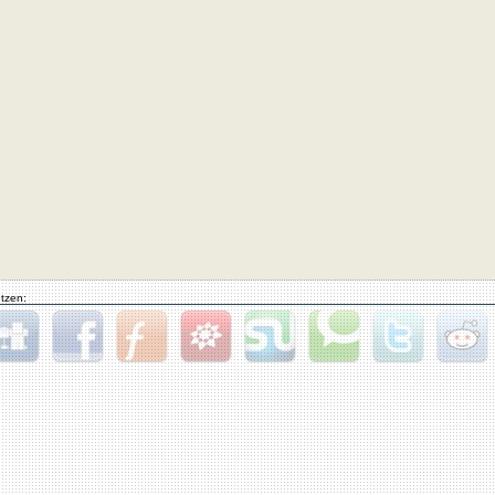
tzen:
gg
Facebook
Furl
StudiVZ
StumbleUpon
Technorati
Twitter
Reddit