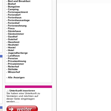
-
Bed and Breakfast
-
Biohof
-
Bungalow
-
Camping
-
Ferienapartment
-
Feriendorf
-
Ferienhaus
-
Ferienhausanlage
-
Ferienhof
-
Ferienwohnung
-
Finca
-
Gästehaus
-
Gästezimmer
-
Gasthof
-
Gutshof
-
Hausboot
-
Heuhotel
-
Hostel
-
Hotel
-
Jugendherberge
-
Landhaus
-
Pension
-
Privatwohnung
-
Privatzimmer
-
Reiterhof
-
Skihütte
-
Winzerhof
-
Alle Anzeigen
.:: Unterkunft inserieren
Sie haben eine Unterkunft zu
Vermieten und möchten auf
dieser Seite eingetragen
werden......