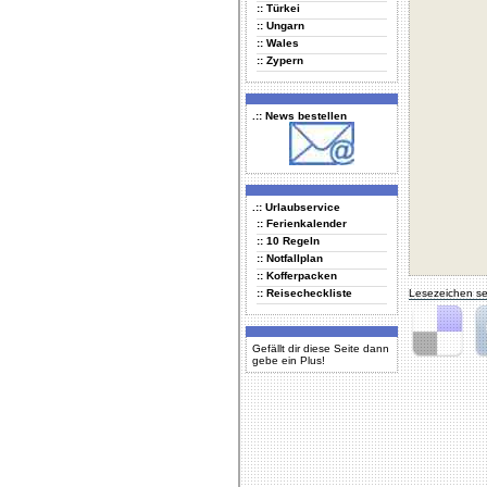
:: Türkei
:: Ungarn
:: Wales
:: Zypern
.:: News bestellen
.:: Urlaubservice
:: Ferienkalender
:: 10 Regeln
:: Notfallplan
:: Kofferpacken
:: Reisecheckliste
Lesezeichen se
Gefällt dir diese Seite dann
gebe ein Plus!
Delicious
Di