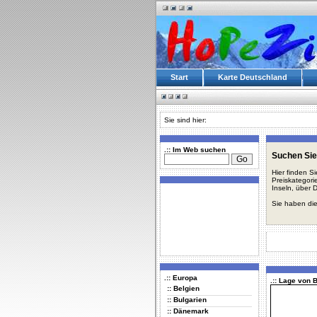
Start
Karte Deutschland
Sie sind hier:
.:: Im Web suchen
Suchen Sie
Hier finden S
Preiskategori
Inseln, über 
Sie haben die
.:: Europa
.:: Lage von
:: Belgien
:: Bulgarien
:: Dänemark