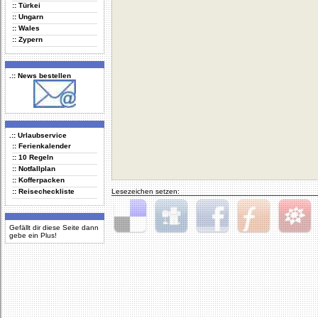
:: Türkei
:: Ungarn
:: Wales
:: Zypern
.:: News bestellen
.:: Urlaubservice
:: Ferienkalender
:: 10 Regeln
:: Notfallplan
:: Kofferpacken
:: Reisecheckliste
Lesezeichen setzen:
Gefällt dir diese Seite dann
gebe ein Plus!
Delicious
Digg
Facebook
Furl
StudiVZ