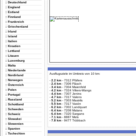
:: Deutschland
:: England
:: Estland
:: Finnland
:: Frankreich
:: Griechenland
:: Irland
:: Island
:: Italien
:: Kroatien
:: Lettland
:: Litauen
:: Luxemburg
:: Malta
:: Niederlande
Ausflugsziele im Umkreis von 10 km:
:: Nordirland
:: Norwegen
-
2.2 km
-
7312 Pfäfers
-
2.4 km
-
7306 Fläsch
:: Österreich
-
3.4 km
-
7304 Maienfeld
:: Polen
-
4.2 km
-
7324 Vilters-Wangs
-
4.4 km
-
7307 Jenins
:: Portugal
-
4.7 km
-
7317 Valens
:: Russland
-
5.2 km
-
7303 Mastrils
-
5.5 km
-
7317 Vasön
:: Schottland
-
6.2 km
-
7302 Landquart
:: Schweden
-
6.4 km
-
7208 Malans
-
6.4 km
-
7320 Sargans
:: Schweiz
-
7.1 km
-
8887 Mels
:: Slowakei
-
7.8 km
-
9477 Trübbach
:: Slowenien
:: Spanien
:: Tschechien