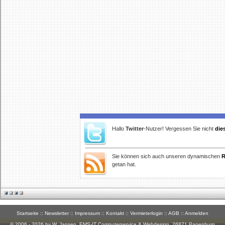
Hallo
Twitter
-Nutzer! Vergessen Sie nicht
die
Sie können sich auch unseren dynamischen
R
getan hat.
Startseite
::
Newsletter
::
Impressum
::
Kontakt
::
Vermieterlogin
::
AGB
::
Anmelden
© 2006 - 2026 by W. Jansen,
EMS-IT Computerservice & Webdesign
, 26871 Papenburg