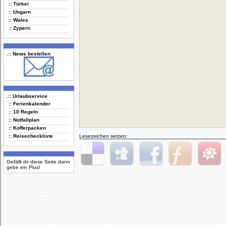
:: Türkei
:: Ungarn
:: Wales
:: Zypern
.:: News bestellen
.:: Urlaubservice
:: Ferienkalender
:: 10 Regeln
:: Notfallplan
:: Kofferpacken
:: Reisecheckliste
Lesezeichen setzen:
Gefällt dir diese Seite dann
gebe ein Plus!
Delicious
Digg
Facebook
Furl
StudiVZ