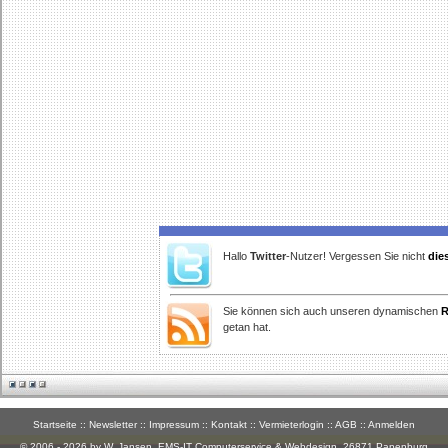
Hallo
Twitter
-Nutzer! Vergessen Sie nicht
die
Sie können sich auch unseren dynamischen
R
getan hat.
Startseite
::
Newsletter
::
Impressum
::
Kontakt
::
Vermieterlogin
::
AGB
::
Anmelden
© 2006 - 2026 by W. Jansen,
EMS-IT Computerservice & Webdesign
, 26871 Papenburg