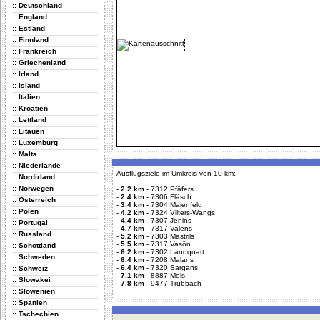
:: Deutschland
:: England
:: Estland
:: Finnland
:: Frankreich
:: Griechenland
:: Irland
:: Island
:: Italien
:: Kroatien
:: Lettland
:: Litauen
:: Luxemburg
:: Malta
:: Niederlande
Ausflugsziele im Umkreis von 10 km:
:: Nordirland
:: Norwegen
-
2.2 km
-
7312 Pfäfers
-
2.4 km
-
7306 Fläsch
:: Österreich
-
3.4 km
-
7304 Maienfeld
:: Polen
-
4.2 km
-
7324 Vilters-Wangs
-
4.4 km
-
7307 Jenins
:: Portugal
-
4.7 km
-
7317 Valens
:: Russland
-
5.2 km
-
7303 Mastrils
-
5.5 km
-
7317 Vasön
:: Schottland
-
6.2 km
-
7302 Landquart
:: Schweden
-
6.4 km
-
7208 Malans
-
6.4 km
-
7320 Sargans
:: Schweiz
-
7.1 km
-
8887 Mels
:: Slowakei
-
7.8 km
-
9477 Trübbach
:: Slowenien
:: Spanien
:: Tschechien