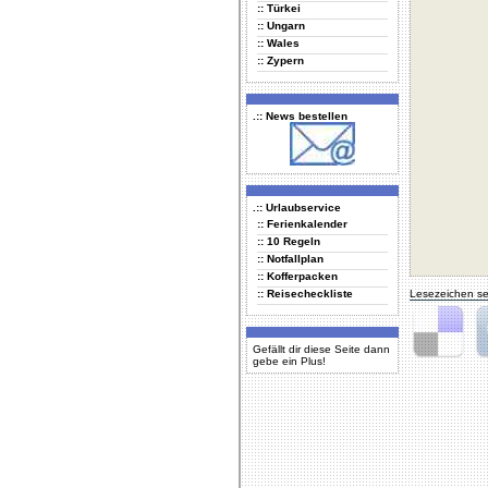
:: Türkei
:: Ungarn
:: Wales
:: Zypern
.:: News bestellen
.:: Urlaubservice
:: Ferienkalender
:: 10 Regeln
:: Notfallplan
:: Kofferpacken
:: Reisecheckliste
Lesezeichen se
Gefällt dir diese Seite dann
gebe ein Plus!
Delicious
Di