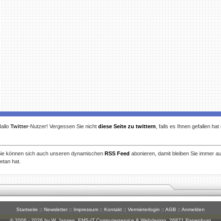
allo
Twitter
-Nutzer! Vergessen Sie nicht
diese Seite zu twittern
, falls es Ihnen gefallen ha
ie können sich auch unseren dynamischen
RSS Feed
abonieren, damit bleiben Sie immer a
etan hat.
Startseite
::
Newsletter
::
Impressum
::
Kontakt
::
Vermieterlogin
::
AGB
::
Anmelden
© 2006 - 2026 by W. Jansen,
EMS-IT Computerservice & Webdesign
, 26871 Papenburg