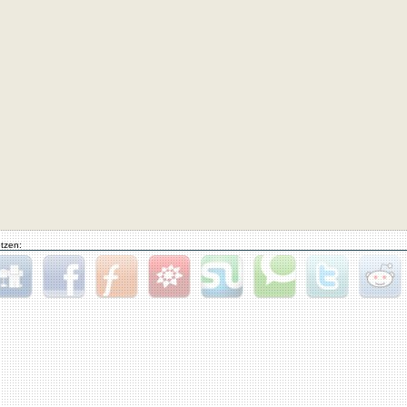
tzen:
gg
Facebook
Furl
StudiVZ
StumbleUpon
Technorati
Twitter
Reddit