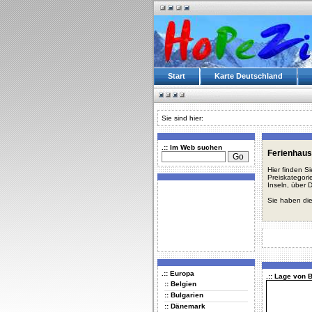
Start
Karte Deutschland
Sie sind hier:
.:: Im Web suchen
Ferienhaus
Hier finden S
Preiskategori
Inseln, über 
Sie haben die
.:: Europa
.:: Lage von
:: Belgien
:: Bulgarien
:: Dänemark