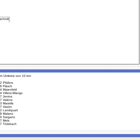
 im Umkreis von 10 km:
2 Pfäfers
6 Fläsch
4 Maienfeld
4 Vilters-Wangs
7 Jenins
7 Valens
3 Mastrils
7 Vasön
2 Landquart
8 Malans
0 Sargans
7 Mels
7 Trübbach