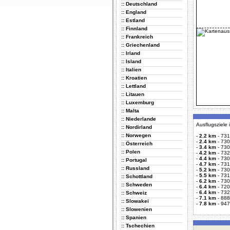
:: Deutschland
:: England
:: Estland
:: Finnland
:: Frankreich
:: Griechenland
:: Irland
:: Island
:: Italien
:: Kroatien
:: Lettland
:: Litauen
:: Luxemburg
:: Malta
:: Niederlande
Ausflugsziele
:: Nordirland
:: Norwegen
-
2.2 km
-
731
-
2.4 km
-
730
:: Österreich
-
3.4 km
-
730
:: Polen
-
4.2 km
-
732
-
4.4 km
-
730
:: Portugal
-
4.7 km
-
731
:: Russland
-
5.2 km
-
730
-
5.5 km
-
731
:: Schottland
-
6.2 km
-
730
:: Schweden
-
6.4 km
-
720
-
6.4 km
-
732
:: Schweiz
-
7.1 km
-
888
:: Slowakei
-
7.8 km
-
947
:: Slowenien
:: Spanien
:: Tschechien