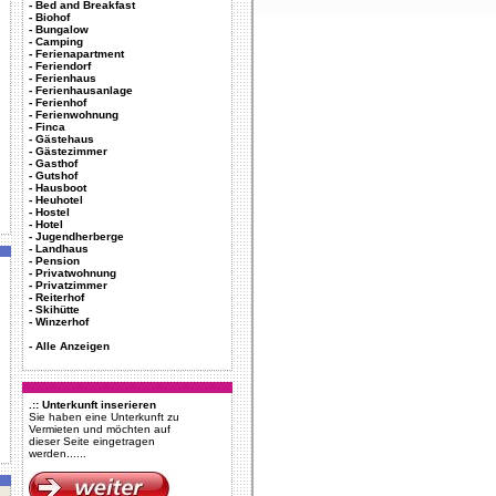
-
Bed and Breakfast
-
Biohof
-
Bungalow
-
Camping
-
Ferienapartment
-
Feriendorf
-
Ferienhaus
-
Ferienhausanlage
-
Ferienhof
-
Ferienwohnung
-
Finca
-
Gästehaus
-
Gästezimmer
-
Gasthof
-
Gutshof
-
Hausboot
-
Heuhotel
-
Hostel
-
Hotel
-
Jugendherberge
-
Landhaus
-
Pension
-
Privatwohnung
-
Privatzimmer
-
Reiterhof
-
Skihütte
-
Winzerhof
-
Alle Anzeigen
.:: Unterkunft inserieren
Sie haben eine Unterkunft zu
Vermieten und möchten auf
dieser Seite eingetragen
werden......