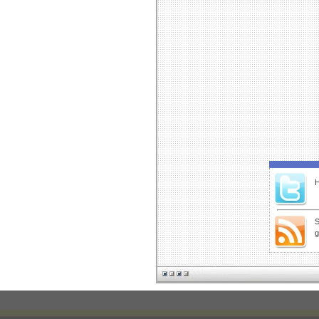
H
S
g