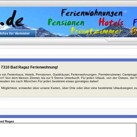
Infos für Vermieter
 7310 Bad Ragaz Ferienwohnung!
ie ein Ferienhaus, Hotels, Pensionen, Gasthäuser, Ferienwohnungen, Fremdenzimmer, Campingplä
en!! Von dem kleinen Zimmer, bis zur 5 Sterne Unterkunft. Für jeden Urlaub, von der Ostsee, de
Dresden bis nach München.Für jeden bestimmt etwas günstiges dabei!
 Möglichkeit, entweder über unsere Karten, über Orte oder über eine bestimmte Urlaubsregion z
 Bad Ragaz