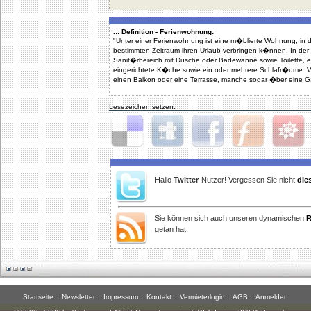
.:: Definition - Ferienwohnung:
"Unter einer Ferienwohnung ist eine m�blierte Wohnung, in
bestimmten Zeitraum ihren Urlaub verbringen k�nnen. In d
Sanit�rbereich mit Dusche oder Badewanne sowie Toilette, e
eingerichtete K�che sowie ein oder mehrere Schlafr�ume.
einen Balkon oder eine Terrasse, manche sogar �ber eine G
Lesezeichen setzen:
Delicious
Digg
Facebook
Furl
StudiVZ
Hallo
Twitter
-Nutzer! Vergessen Sie nicht
die
Sie können sich auch unseren dynamischen
R
getan hat.
Startseite
::
Newsletter
::
Impressum
::
Kontakt
::
Vermieterlogin
::
AGB
::
Anmelden