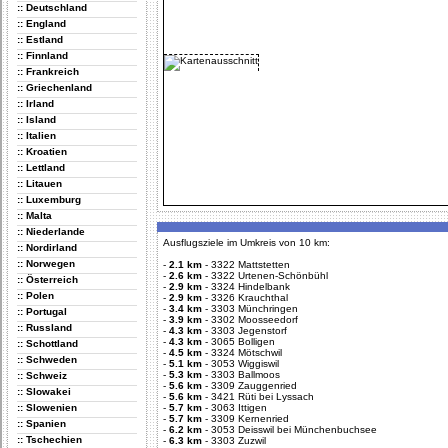
:: Deutschland
:: England
:: Estland
:: Finnland
:: Frankreich
:: Griechenland
:: Irland
:: Island
:: Italien
:: Kroatien
:: Lettland
:: Litauen
:: Luxemburg
:: Malta
:: Niederlande
Ausflugsziele im Umkreis von 10 km:
:: Nordirland
:: Norwegen
-
2.1 km
-
3322 Mattstetten
-
2.6 km
-
3322 Urtenen-Schönbühl
:: Österreich
-
2.9 km
-
3324 Hindelbank
:: Polen
-
2.9 km
-
3326 Krauchthal
-
3.4 km
-
3303 Münchringen
:: Portugal
-
3.9 km
-
3302 Moosseedorf
:: Russland
-
4.3 km
-
3303 Jegenstorf
-
4.3 km
-
3065 Bolligen
:: Schottland
-
4.5 km
-
3324 Mötschwil
:: Schweden
-
5.1 km
-
3053 Wiggiswil
-
5.3 km
-
3303 Ballmoos
:: Schweiz
-
5.6 km
-
3309 Zauggenried
:: Slowakei
-
5.6 km
-
3421 Rüti bei Lyssach
:: Slowenien
-
5.7 km
-
3063 Ittigen
-
5.7 km
-
3309 Kernenried
:: Spanien
-
6.2 km
-
3053 Deisswil bei Münchenbuchsee
:: Tschechien
-
6.3 km
-
3303 Zuzwil