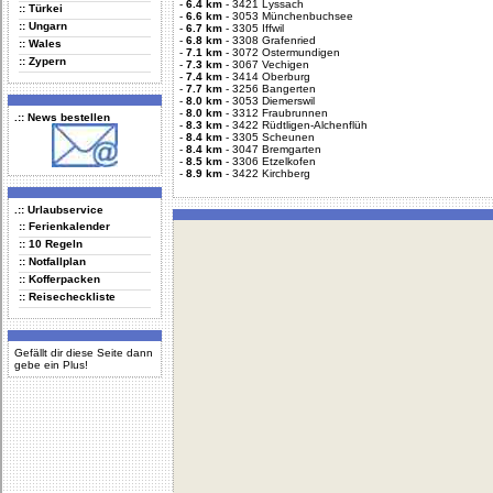
-
6.4 km
-
3421 Lyssach
:: Türkei
-
6.6 km
-
3053 Münchenbuchsee
:: Ungarn
-
6.7 km
-
3305 Iffwil
-
6.8 km
-
3308 Grafenried
:: Wales
-
7.1 km
-
3072 Ostermundigen
:: Zypern
-
7.3 km
-
3067 Vechigen
-
7.4 km
-
3414 Oberburg
-
7.7 km
-
3256 Bangerten
-
8.0 km
-
3053 Diemerswil
-
8.0 km
-
3312 Fraubrunnen
.:: News bestellen
-
8.3 km
-
3422 Rüdtligen-Alchenflüh
-
8.4 km
-
3305 Scheunen
-
8.4 km
-
3047 Bremgarten
-
8.5 km
-
3306 Etzelkofen
-
8.9 km
-
3422 Kirchberg
.:: Urlaubservice
:: Ferienkalender
:: 10 Regeln
:: Notfallplan
:: Kofferpacken
:: Reisecheckliste
Gefällt dir diese Seite dann
gebe ein Plus!