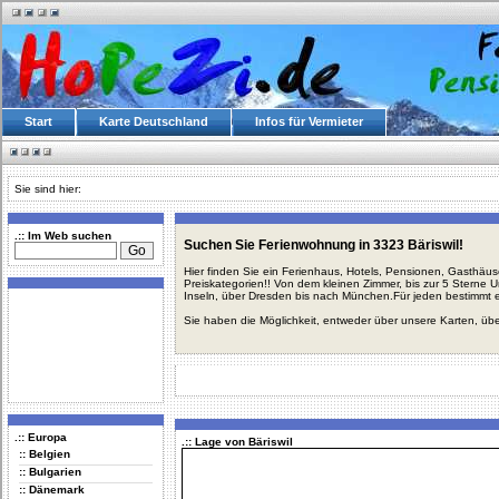
Start
Karte Deutschland
Infos für Vermieter
Sie sind hier:
.:: Im Web suchen
Suchen Sie Ferienwohnung in 3323 Bäriswil!
Hier finden Sie ein Ferienhaus, Hotels, Pensionen, Gasthäu
Preiskategorien!! Von dem kleinen Zimmer, bis zur 5 Sterne 
Inseln, über Dresden bis nach München.Für jeden bestimmt 
Sie haben die Möglichkeit, entweder über unsere Karten, üb
.:: Europa
.:: Lage von Bäriswil
:: Belgien
:: Bulgarien
:: Dänemark