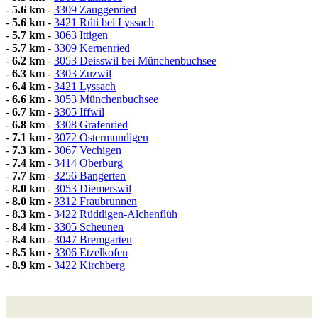
-
5.6 km
-
3309 Zauggenried
-
5.6 km
-
3421 Rüti bei Lyssach
-
5.7 km
-
3063 Ittigen
-
5.7 km
-
3309 Kernenried
-
6.2 km
-
3053 Deisswil bei Münchenbuchsee
-
6.3 km
-
3303 Zuzwil
-
6.4 km
-
3421 Lyssach
-
6.6 km
-
3053 Münchenbuchsee
-
6.7 km
-
3305 Iffwil
-
6.8 km
-
3308 Grafenried
-
7.1 km
-
3072 Ostermundigen
-
7.3 km
-
3067 Vechigen
-
7.4 km
-
3414 Oberburg
-
7.7 km
-
3256 Bangerten
-
8.0 km
-
3053 Diemerswil
-
8.0 km
-
3312 Fraubrunnen
-
8.3 km
-
3422 Rüdtligen-Alchenflüh
-
8.4 km
-
3305 Scheunen
-
8.4 km
-
3047 Bremgarten
-
8.5 km
-
3306 Etzelkofen
-
8.9 km
-
3422 Kirchberg