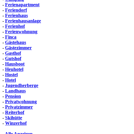
-
Ferienapartment
-
Feriendorf
-
Ferienhaus
-
Ferienhausanlage
-
Ferienhof
-
Ferienwohnung
-
Finca
-
Gästehaus
-
Gästezimmer
-
Gasthof
-
Gutshof
-
Hausboot
-
Heuhotel
-
Hostel
-
Hotel
-
Jugendherberge
-
Landhaus
-
Pension
-
Privatwohnung
-
Privatzimmer
-
Reiterhof
-
Skihütte
-
Winzerhof
-
Alle Anzeigen