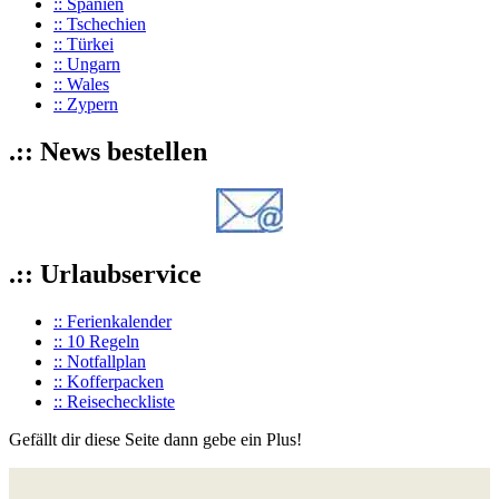
:: Spanien
:: Tschechien
:: Türkei
:: Ungarn
:: Wales
:: Zypern
.:: News bestellen
.:: Urlaubservice
:: Ferienkalender
:: 10 Regeln
:: Notfallplan
:: Kofferpacken
:: Reisecheckliste
Gefällt dir diese Seite dann gebe ein Plus!