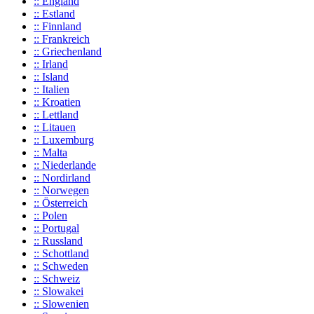
:: England
:: Estland
:: Finnland
:: Frankreich
:: Griechenland
:: Irland
:: Island
:: Italien
:: Kroatien
:: Lettland
:: Litauen
:: Luxemburg
:: Malta
:: Niederlande
:: Nordirland
:: Norwegen
:: Österreich
:: Polen
:: Portugal
:: Russland
:: Schottland
:: Schweden
:: Schweiz
:: Slowakei
:: Slowenien