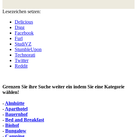
Lesezeichen setzen:
Delicious
Digg
Facebook
Furl
StudiVZ
StumbleUpon
Technorati
Twitter
Reddit
Grenzen Sie ihre Suche weiter ein indem Sie eine Kategorie
wählen!
-
Almhütte
-
Aparthotel
-
Bauernhof
-
Bed and Breakfast
-
Biohof
-
Bungalow
-
Camping