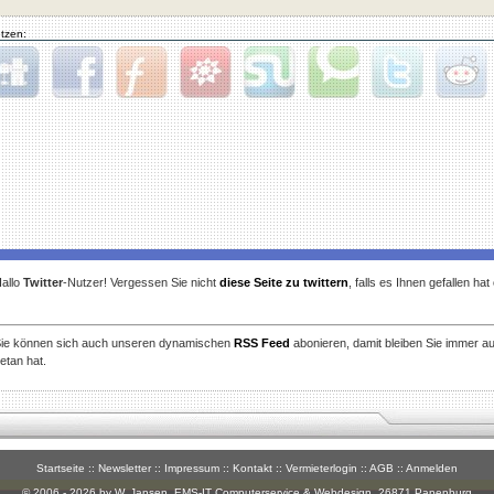
tzen:
gg
Facebook
Furl
StudiVZ
StumbleUpon
Technorati
Twitter
Reddit
allo
Twitter
-Nutzer! Vergessen Sie nicht
diese Seite zu twittern
, falls es Ihnen gefallen ha
ie können sich auch unseren dynamischen
RSS Feed
abonieren, damit bleiben Sie immer a
etan hat.
Startseite
::
Newsletter
::
Impressum
::
Kontakt
::
Vermieterlogin
::
AGB
::
Anmelden
© 2006 - 2026 by W. Jansen,
EMS-IT Computerservice & Webdesign
, 26871 Papenburg