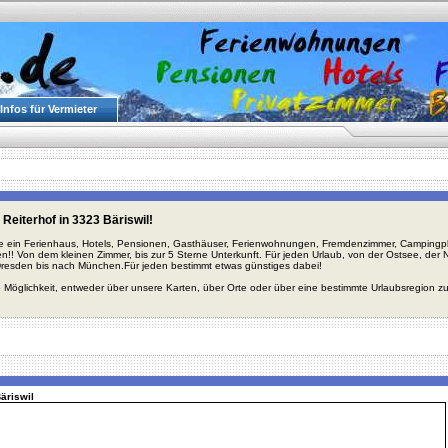
Infos für Vermieter
Reiterhof in 3323 Bäriswil!
ie ein Ferienhaus, Hotels, Pensionen, Gasthäuser, Ferienwohnungen, Fremdenzimmer, Campingplä
en!! Von dem kleinen Zimmer, bis zur 5 Sterne Unterkunft. Für jeden Urlaub, von der Ostsee, de
Dresden bis nach München.Für jeden bestimmt etwas günstiges dabei!
 Möglichkeit, entweder über unsere Karten, über Orte oder über eine bestimmte Urlaubsregion z
Bäriswil