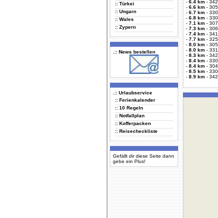
-
6.4 km
-
342
:: Türkei
-
6.6 km
-
305
:: Ungarn
-
6.7 km
-
3305
-
6.8 km
-
330
:: Wales
-
7.1 km
-
307
:: Zypern
-
7.3 km
-
306
-
7.4 km
-
341
-
7.7 km
-
325
-
8.0 km
-
305
-
8.0 km
-
331
.:: News bestellen
-
8.3 km
-
342
-
8.4 km
-
330
-
8.4 km
-
304
-
8.5 km
-
330
-
8.9 km
-
342
.:: Urlaubservice
:: Ferienkalender
:: 10 Regeln
:: Notfallplan
:: Kofferpacken
:: Reisecheckliste
Gefällt dir diese Seite dann
gebe ein Plus!