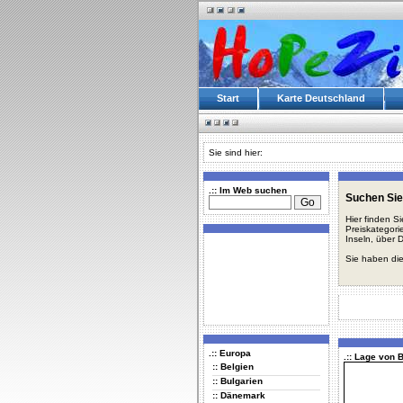
Start
Karte Deutschland
Sie sind hier:
.:: Im Web suchen
Suchen Sie 
Hier finden S
Preiskategori
Inseln, über 
Sie haben die
.:: Europa
.:: Lage von 
:: Belgien
:: Bulgarien
:: Dänemark