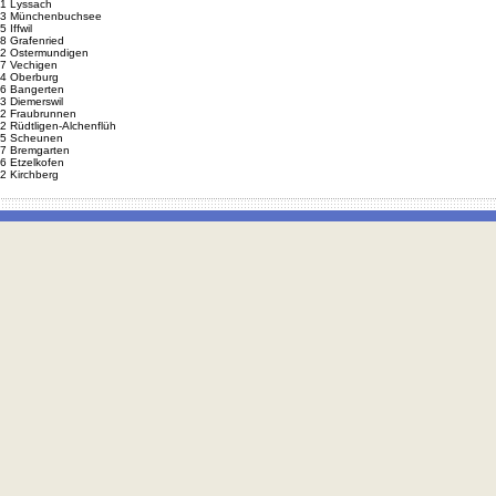
1 Lyssach
3 Münchenbuchsee
 Iffwil
8 Grafenried
2 Ostermundigen
7 Vechigen
4 Oberburg
6 Bangerten
3 Diemerswil
2 Fraubrunnen
2 Rüdtligen-Alchenflüh
5 Scheunen
7 Bremgarten
6 Etzelkofen
2 Kirchberg