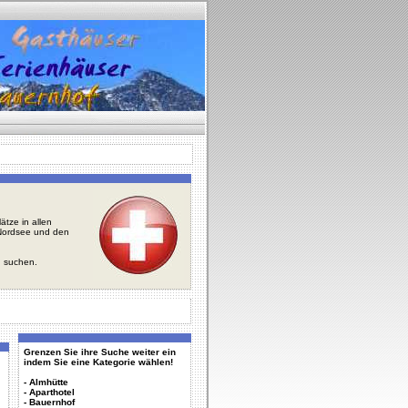
tze in allen
r Nordsee und den
u suchen.
Grenzen Sie ihre Suche weiter ein
indem Sie eine Kategorie wählen!
-
Almhütte
-
Aparthotel
-
Bauernhof