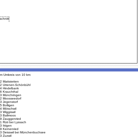
 im Umkreis von 10 km:
2 Mattstetten
2 Urtenen-Schönbühl
4 Hindelbank
6 Krauchthal
3 Münchringen
2 Moosseedorf
3 Jegenstorf
5 Bolligen
4 Mötschwil
3 Wiggiswil
3 Ballmoos
9 Zauggenried
1 Rüti bei Lyssach
3 Ittigen
9 Kernenried
3 Deisswil bei Münchenbuchsee
3 Zuzwil