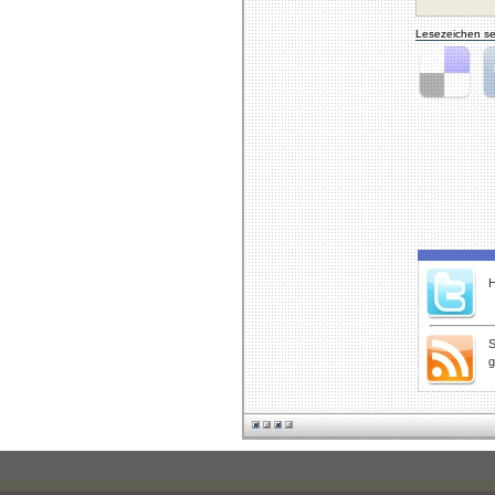
Lesezeichen se
Delicious
Di
H
S
g