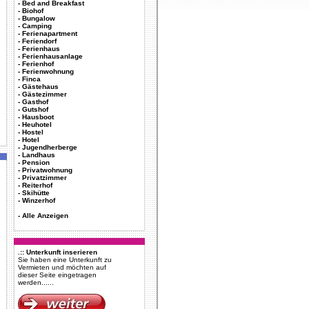
-
Bed and Breakfast
-
Biohof
-
Bungalow
-
Camping
-
Ferienapartment
-
Feriendorf
-
Ferienhaus
-
Ferienhausanlage
-
Ferienhof
-
Ferienwohnung
-
Finca
-
Gästehaus
-
Gästezimmer
-
Gasthof
-
Gutshof
-
Hausboot
-
Heuhotel
-
Hostel
-
Hotel
-
Jugendherberge
-
Landhaus
-
Pension
-
Privatwohnung
-
Privatzimmer
-
Reiterhof
-
Skihütte
-
Winzerhof
-
Alle Anzeigen
.:: Unterkunft inserieren
Sie haben eine Unterkunft zu
Vermieten und möchten auf
dieser Seite eingetragen
werden......