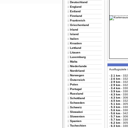
:: Deutschland
:: England
:: Estland
:: Finnland
:: Frankreich
:: Griechenland
:: Irland
:: Island
:: Italien
:: Kroatien
:: Lettland
:: Litauen
:: Luxemburg
:: Malta
:: Niederlande
Ausflugsziele
:: Nordirland
:: Norwegen
-
2.1 km
-
332
-
2.6 km
-
332
:: Österreich
-
2.9 km
-
332
:: Polen
-
2.9 km
-
332
-
3.4 km
-
330
:: Portugal
-
3.9 km
-
330
:: Russland
-
4.3 km
-
330
-
4.3 km
-
306
:: Schottland
-
4.5 km
-
332
:: Schweden
-
5.1 km
-
305
-
5.3 km
-
330
:: Schweiz
-
5.6 km
-
330
:: Slowakei
-
5.6 km
-
342
:: Slowenien
-
5.7 km
-
306
-
5.7 km
-
330
:: Spanien
-
6.2 km
-
305
:: Tschechien
-
6.3 km
-
330