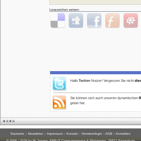
Lesezeichen setzen:
Delicious
Digg
Facebook
Furl
StudiVZ
Hallo
Twitter
-Nutzer! Vergessen Sie nicht
die
Sie können sich auch unseren dynamischen
R
getan hat.
Startseite
::
Newsletter
::
Impressum
::
Kontakt
::
Vermieterlogin
::
AGB
::
Anmelden
© 2006 - 2026 by W. Jansen,
EMS-IT Computerservice & Webdesign
, 26871 Papenburg