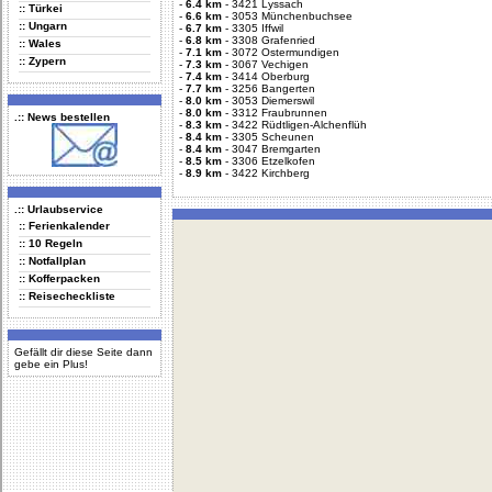
-
6.4 km
-
3421 Lyssach
:: Türkei
-
6.6 km
-
3053 Münchenbuchsee
:: Ungarn
-
6.7 km
-
3305 Iffwil
-
6.8 km
-
3308 Grafenried
:: Wales
-
7.1 km
-
3072 Ostermundigen
:: Zypern
-
7.3 km
-
3067 Vechigen
-
7.4 km
-
3414 Oberburg
-
7.7 km
-
3256 Bangerten
-
8.0 km
-
3053 Diemerswil
-
8.0 km
-
3312 Fraubrunnen
.:: News bestellen
-
8.3 km
-
3422 Rüdtligen-Alchenflüh
-
8.4 km
-
3305 Scheunen
-
8.4 km
-
3047 Bremgarten
-
8.5 km
-
3306 Etzelkofen
-
8.9 km
-
3422 Kirchberg
.:: Urlaubservice
:: Ferienkalender
:: 10 Regeln
:: Notfallplan
:: Kofferpacken
:: Reisecheckliste
Gefällt dir diese Seite dann
gebe ein Plus!