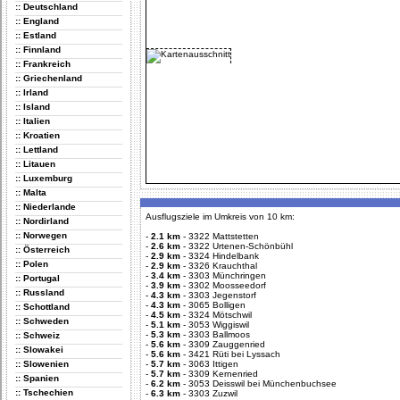
:: Deutschland
:: England
:: Estland
:: Finnland
:: Frankreich
:: Griechenland
:: Irland
:: Island
:: Italien
:: Kroatien
:: Lettland
:: Litauen
:: Luxemburg
:: Malta
:: Niederlande
Ausflugsziele im Umkreis von 10 km:
:: Nordirland
:: Norwegen
-
2.1 km
-
3322 Mattstetten
-
2.6 km
-
3322 Urtenen-Schönbühl
:: Österreich
-
2.9 km
-
3324 Hindelbank
:: Polen
-
2.9 km
-
3326 Krauchthal
-
3.4 km
-
3303 Münchringen
:: Portugal
-
3.9 km
-
3302 Moosseedorf
:: Russland
-
4.3 km
-
3303 Jegenstorf
-
4.3 km
-
3065 Bolligen
:: Schottland
-
4.5 km
-
3324 Mötschwil
:: Schweden
-
5.1 km
-
3053 Wiggiswil
-
5.3 km
-
3303 Ballmoos
:: Schweiz
-
5.6 km
-
3309 Zauggenried
:: Slowakei
-
5.6 km
-
3421 Rüti bei Lyssach
:: Slowenien
-
5.7 km
-
3063 Ittigen
-
5.7 km
-
3309 Kernenried
:: Spanien
-
6.2 km
-
3053 Deisswil bei Münchenbuchsee
:: Tschechien
-
6.3 km
-
3303 Zuzwil