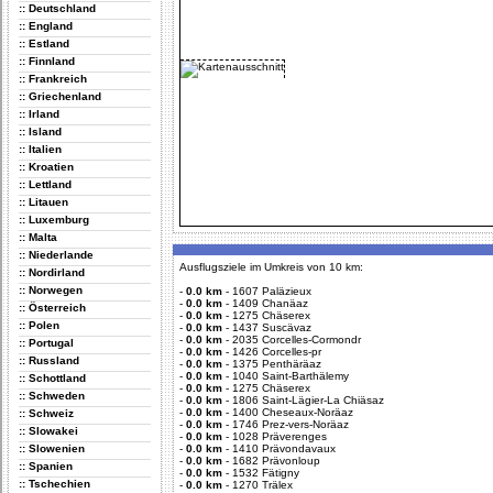
:: Deutschland
:: England
:: Estland
:: Finnland
:: Frankreich
:: Griechenland
:: Irland
:: Island
:: Italien
:: Kroatien
:: Lettland
:: Litauen
:: Luxemburg
:: Malta
:: Niederlande
Ausflugsziele im Umkreis von 10 km:
:: Nordirland
:: Norwegen
-
0.0 km
-
1607 Paläzieux
-
0.0 km
-
1409 Chanäaz
:: Österreich
-
0.0 km
-
1275 Chäserex
:: Polen
-
0.0 km
-
1437 Suscävaz
-
0.0 km
-
2035 Corcelles-Cormondr
:: Portugal
-
0.0 km
-
1426 Corcelles-pr
:: Russland
-
0.0 km
-
1375 Penthäräaz
-
0.0 km
-
1040 Saint-Barthälemy
:: Schottland
-
0.0 km
-
1275 Chäserex
:: Schweden
-
0.0 km
-
1806 Saint-Lägier-La Chiäsaz
-
0.0 km
-
1400 Cheseaux-Noräaz
:: Schweiz
-
0.0 km
-
1746 Prez-vers-Noräaz
:: Slowakei
-
0.0 km
-
1028 Präverenges
:: Slowenien
-
0.0 km
-
1410 Prävondavaux
-
0.0 km
-
1682 Prävonloup
:: Spanien
-
0.0 km
-
1532 Fätigny
:: Tschechien
-
0.0 km
-
1270 Trälex