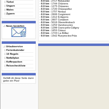
-
0.0 km
-
2717 Rebävelier
:: Türkei
-
0.0 km
-
1744 Chänens
:: Ungarn
-
0.0 km
-
1275 Chäserex
-
0.0 km
-
1720 Chäsopelloz
:: Wales
-
0.0 km
-
1757 Noräaz
:: Zypern
-
0.0 km
-
2606 Corgämont
-
0.0 km
-
1312 Ecläpens
-
0.0 km
-
2607 Cortäbert
-
0.0 km
-
5016 Obererlinsbach
-
0.0 km
-
1253 Vandoeuvres
.:: News bestellen
-
0.0 km
-
1299 Crans-près-Cäligny
-
0.0 km
-
1653 Cräsuz
-
0.0 km
-
17XX La Brillaz
-
0.0 km
-
1542 Rueyres-les-Präs
.:: Urlaubservice
:: Ferienkalender
:: 10 Regeln
:: Notfallplan
:: Kofferpacken
:: Reisecheckliste
Gefällt dir diese Seite dann
gebe ein Plus!