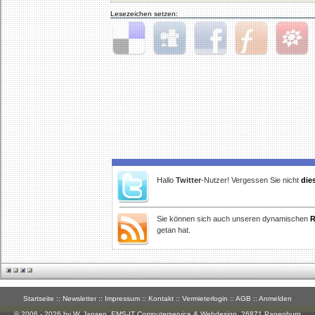
Lesezeichen setzen:
Delicious
Digg
Facebook
Furl
StudiVZ
Hallo
Twitter
-Nutzer! Vergessen Sie nicht
die
Sie können sich auch unseren dynamischen
R
getan hat.
Startseite
::
Newsletter
::
Impressum
::
Kontakt
::
Vermieterlogin
::
AGB
::
Anmelden
© 2006 - 2026 by W. Jansen,
EMS-IT Computerservice & Webdesign
, 26871 Papenburg