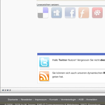
Lesezeichen setzen:
Delicious
Digg
Facebook
Furl
StudiVZ
Hallo
Twitter
-Nutzer! Vergessen Sie nicht
die
Sie können sich auch unseren dynamischen
R
getan hat.
Startseite
::
Newsletter
::
Impressum
::
Kontakt
::
Vermieterlogin
::
AGB
::
Anmelden
© 2006 - 2026 by W. Jansen,
EMS-IT Computerservice & Webdesign
, 26871 Papenburg