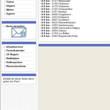
-
0.0 km
-
2717 Rebävelier
:: Türkei
-
0.0 km
-
1744 Chänens
:: Ungarn
-
0.0 km
-
1275 Chäserex
-
0.0 km
-
1720 Chäsopelloz
:: Wales
-
0.0 km
-
1757 Noräaz
:: Zypern
-
0.0 km
-
2606 Corgämont
-
0.0 km
-
1312 Ecläpens
-
0.0 km
-
2607 Cortäbert
-
0.0 km
-
5016 Obererlinsbach
-
0.0 km
-
1253 Vandoeuvres
.:: News bestellen
-
0.0 km
-
1299 Crans-près-Cäligny
-
0.0 km
-
1653 Cräsuz
-
0.0 km
-
17XX La Brillaz
-
0.0 km
-
1542 Rueyres-les-Präs
.:: Urlaubservice
:: Ferienkalender
:: 10 Regeln
:: Notfallplan
:: Kofferpacken
:: Reisecheckliste
Gefällt dir diese Seite dann
gebe ein Plus!