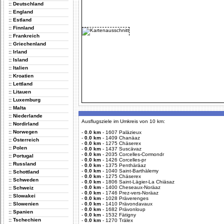
:: Deutschland
:: England
:: Estland
:: Finnland
:: Frankreich
:: Griechenland
:: Irland
:: Island
:: Italien
:: Kroatien
:: Lettland
:: Litauen
:: Luxemburg
:: Malta
:: Niederlande
Ausflugsziele im Umkreis von 10 km:
:: Nordirland
:: Norwegen
-
0.0 km
-
1607 Paläzieux
-
0.0 km
-
1409 Chanäaz
:: Österreich
-
0.0 km
-
1275 Chäserex
:: Polen
-
0.0 km
-
1437 Suscävaz
-
0.0 km
-
2035 Corcelles-Cormondr
:: Portugal
-
0.0 km
-
1426 Corcelles-pr
:: Russland
-
0.0 km
-
1375 Penthäräaz
-
0.0 km
-
1040 Saint-Barthälemy
:: Schottland
-
0.0 km
-
1275 Chäserex
:: Schweden
-
0.0 km
-
1806 Saint-Lägier-La Chiäsaz
-
0.0 km
-
1400 Cheseaux-Noräaz
:: Schweiz
-
0.0 km
-
1746 Prez-vers-Noräaz
:: Slowakei
-
0.0 km
-
1028 Präverenges
:: Slowenien
-
0.0 km
-
1410 Prävondavaux
-
0.0 km
-
1682 Prävonloup
:: Spanien
-
0.0 km
-
1532 Fätigny
:: Tschechien
-
0.0 km
-
1270 Trälex