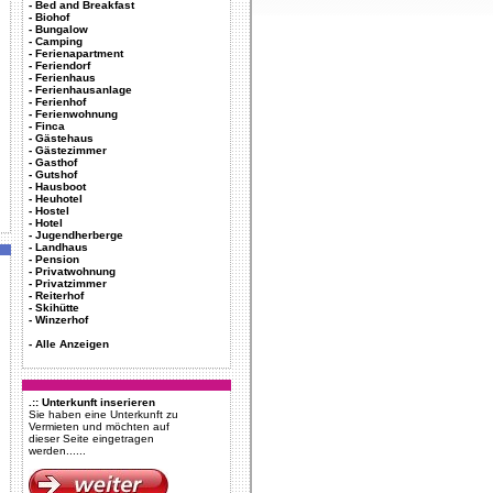
-
Bed and Breakfast
-
Biohof
-
Bungalow
-
Camping
-
Ferienapartment
-
Feriendorf
-
Ferienhaus
-
Ferienhausanlage
-
Ferienhof
-
Ferienwohnung
-
Finca
-
Gästehaus
-
Gästezimmer
-
Gasthof
-
Gutshof
-
Hausboot
-
Heuhotel
-
Hostel
-
Hotel
-
Jugendherberge
-
Landhaus
-
Pension
-
Privatwohnung
-
Privatzimmer
-
Reiterhof
-
Skihütte
-
Winzerhof
-
Alle Anzeigen
.:: Unterkunft inserieren
Sie haben eine Unterkunft zu
Vermieten und möchten auf
dieser Seite eingetragen
werden......