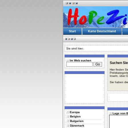
Start
Karte Deutschland
Sie sind hier:
.:: Im Web suchen
Suchen Sie
Hier finden S
Preiskategori
Inseln, über 
Sie haben die
.:: Europa
.:: Lage von 
:: Belgien
:: Bulgarien
:: Dänemark