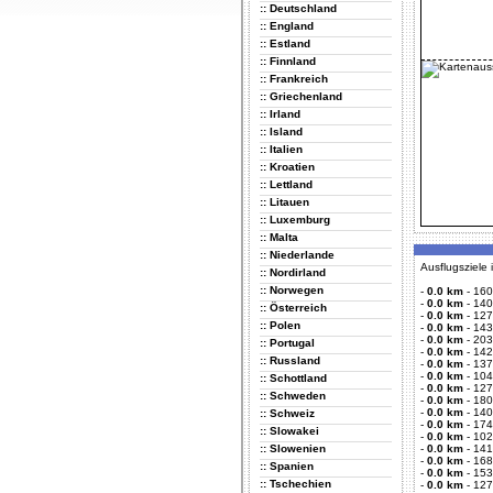
:: Deutschland
:: England
:: Estland
:: Finnland
:: Frankreich
:: Griechenland
:: Irland
:: Island
:: Italien
:: Kroatien
:: Lettland
:: Litauen
:: Luxemburg
:: Malta
:: Niederlande
Ausflugsziele
:: Nordirland
:: Norwegen
-
0.0 km
-
160
-
0.0 km
-
140
:: Österreich
-
0.0 km
-
127
:: Polen
-
0.0 km
-
143
-
0.0 km
-
203
:: Portugal
-
0.0 km
-
142
:: Russland
-
0.0 km
-
137
-
0.0 km
-
104
:: Schottland
-
0.0 km
-
127
:: Schweden
-
0.0 km
-
180
-
0.0 km
-
140
:: Schweiz
-
0.0 km
-
174
:: Slowakei
-
0.0 km
-
102
:: Slowenien
-
0.0 km
-
141
-
0.0 km
-
168
:: Spanien
-
0.0 km
-
153
:: Tschechien
-
0.0 km
-
127