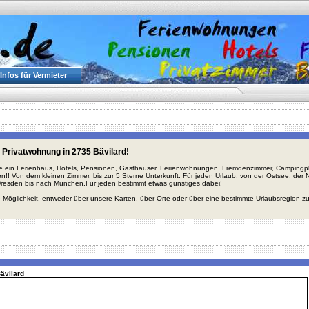
Infos für Vermieter
 Privatwohnung in 2735 Bävilard!
ie ein Ferienhaus, Hotels, Pensionen, Gasthäuser, Ferienwohnungen, Fremdenzimmer, Campingplä
en!! Von dem kleinen Zimmer, bis zur 5 Sterne Unterkunft. Für jeden Urlaub, von der Ostsee, de
Dresden bis nach München.Für jeden bestimmt etwas günstiges dabei!
 Möglichkeit, entweder über unsere Karten, über Orte oder über eine bestimmte Urlaubsregion z
Bävilard