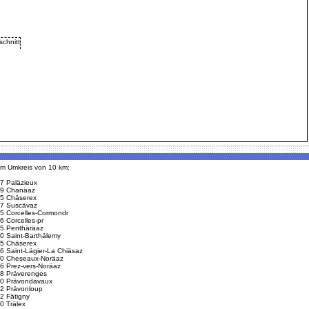
 im Umkreis von 10 km:
7 Paläzieux
9 Chanäaz
5 Chäserex
7 Suscävaz
5 Corcelles-Cormondr
6 Corcelles-pr
5 Penthäräaz
0 Saint-Barthälemy
5 Chäserex
6 Saint-Lägier-La Chiäsaz
0 Cheseaux-Noräaz
6 Prez-vers-Noräaz
8 Präverenges
0 Prävondavaux
2 Prävonloup
2 Fätigny
0 Trälex