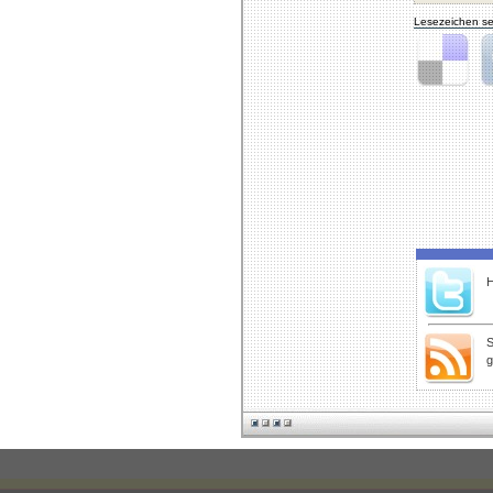
Lesezeichen se
Delicious
Di
H
S
g