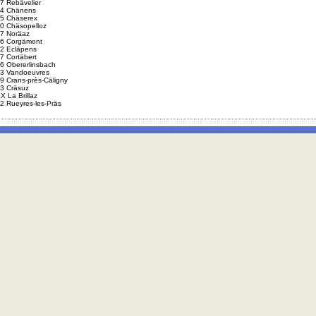
7 Rebävelier
4 Chänens
5 Chäserex
0 Chäsopelloz
7 Noräaz
6 Corgämont
2 Ecläpens
7 Cortäbert
6 Obererlinsbach
3 Vandoeuvres
9 Crans-près-Cäligny
3 Cräsuz
X La Brillaz
2 Rueyres-les-Präs