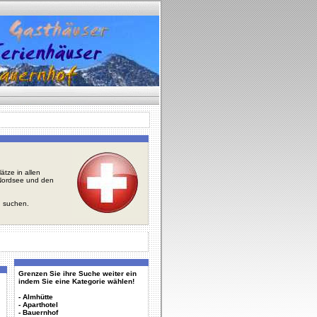
tze in allen
r Nordsee und den
u suchen.
Grenzen Sie ihre Suche weiter ein
indem Sie eine Kategorie wählen!
-
Almhütte
-
Aparthotel
-
Bauernhof