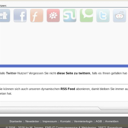
tzen:
gg
Facebook
Furl
StudiVZ
StumbleUpon
Technorati
Twitter
Reddit
allo
Twitter
-Nutzer! Vergessen Sie nicht
diese Seite zu twittern
, falls es Ihnen gefallen ha
ie können sich auch unseren dynamischen
RSS Feed
abonieren, damit bleiben Sie immer a
etan hat.
Startseite
::
Newsletter
::
Impressum
::
Kontakt
::
Vermieterlogin
::
AGB
::
Anmelden
© 2006 - 2026 by W. Jansen,
EMS-IT Computerservice & Webdesign
, 26871 Papenburg