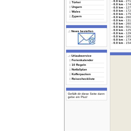
-
0.0 km
-
271
:: Türkei
-
0.0 km
-
174
:: Ungarn
-
0.0 km
-
127
-
0.0 km
-
172
:: Wales
-
0.0 km
-
175
:: Zypern
-
0.0 km
-
260
-
0.0 km
-
131
-
0.0 km
-
260
-
0.0 km
-
501
-
0.0 km
-
125
.:: News bestellen
-
0.0 km
-
129
-
0.0 km
-
165
-
0.0 km
-
17X
-
0.0 km
-
154
.:: Urlaubservice
:: Ferienkalender
:: 10 Regeln
:: Notfallplan
:: Kofferpacken
:: Reisecheckliste
Gefällt dir diese Seite dann
gebe ein Plus!