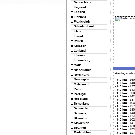
:: Deutschland
:: England
:: Estland
:: Finnland
:: Frankreich
:: Griechenland
:: Irland
:: Island
:: Italien
:: Kroatien
:: Lettland
:: Litauen
:: Luxemburg
:: Malta
:: Niederlande
Ausflugsziele
:: Nordirland
:: Norwegen
-
0.0 km
-
160
-
0.0 km
-
140
:: Österreich
-
0.0 km
-
127
:: Polen
-
0.0 km
-
143
-
0.0 km
-
203
:: Portugal
-
0.0 km
-
142
:: Russland
-
0.0 km
-
137
-
0.0 km
-
104
:: Schottland
-
0.0 km
-
127
:: Schweden
-
0.0 km
-
180
-
0.0 km
-
140
:: Schweiz
-
0.0 km
-
174
:: Slowakei
-
0.0 km
-
102
:: Slowenien
-
0.0 km
-
141
-
0.0 km
-
168
:: Spanien
-
0.0 km
-
153
:: Tschechien
-
0.0 km
-
127