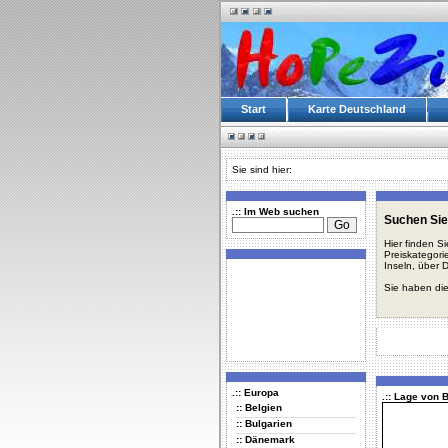
Start
Karte Deutschland
Sie sind hier:
.:: Im Web suchen
Suchen Sie 
Hier finden S
Preiskategori
Inseln, über 
Sie haben die
.:: Europa
.:: Lage von 
:: Belgien
:: Bulgarien
:: Dänemark