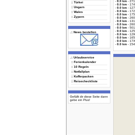
-
0.0 km
-
271
:: Türkei
-
0.0 km
-
174
:: Ungarn
-
0.0 km
-
127
-
0.0 km
-
172
:: Wales
-
0.0 km
-
175
:: Zypern
-
0.0 km
-
260
-
0.0 km
-
131
-
0.0 km
-
260
-
0.0 km
-
501
-
0.0 km
-
125
.:: News bestellen
-
0.0 km
-
129
-
0.0 km
-
165
-
0.0 km
-
17X
-
0.0 km
-
154
.:: Urlaubservice
:: Ferienkalender
:: 10 Regeln
:: Notfallplan
:: Kofferpacken
:: Reisecheckliste
Gefällt dir diese Seite dann
gebe ein Plus!