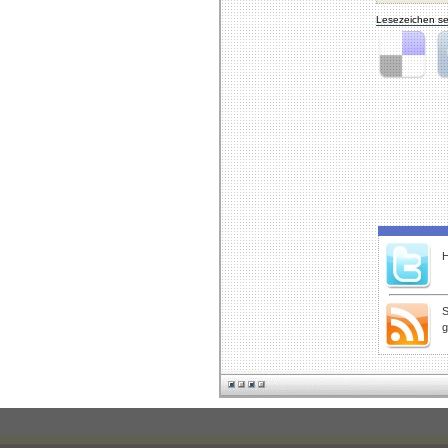
Lesezeichen se
Delicious
Di
H
S
g