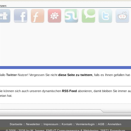
tzen:
gg
Facebook
Furl
StudiVZ
StumbleUpon
Technorati
Twitter
Reddit
allo
Twitter
-Nutzer! Vergessen Sie nicht
diese Seite zu twittern
, falls es Ihnen gefallen ha
ie können sich auch unseren dynamischen
RSS Feed
abonieren, damit bleiben Sie immer a
etan hat.
Startseite
::
Newsletter
::
Impressum
::
Kontakt
::
Vermieterlogin
::
AGB
::
Anmelden
© 2006 - 2026 by W. Jansen,
EMS-IT Computerservice & Webdesign
, 26871 Papenburg