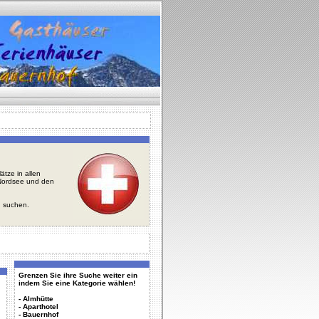
tze in allen
r Nordsee und den
u suchen.
Grenzen Sie ihre Suche weiter ein
indem Sie eine Kategorie wählen!
-
Almhütte
-
Aparthotel
-
Bauernhof