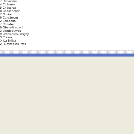
7 Rebävelier
4 Chänens
5 Chäserex
0 Chäsopelloz
7 Noräaz
6 Corgämont
2 Ecläpens
7 Cortäbert
6 Obererlinsbach
3 Vandoeuvres
9 Crans-près-Cäligny
3 Cräsuz
X La Brillaz
2 Rueyres-les-Präs