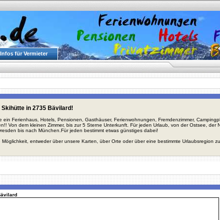
Infos für Vermieter
Skihütte in 2735 Bävilard!
ie ein Ferienhaus, Hotels, Pensionen, Gasthäuser, Ferienwohnungen, Fremdenzimmer, Campingplä
en!! Von dem kleinen Zimmer, bis zur 5 Sterne Unterkunft. Für jeden Urlaub, von der Ostsee, de
Dresden bis nach München.Für jeden bestimmt etwas günstiges dabei!
 Möglichkeit, entweder über unsere Karten, über Orte oder über eine bestimmte Urlaubsregion z
Bävilard