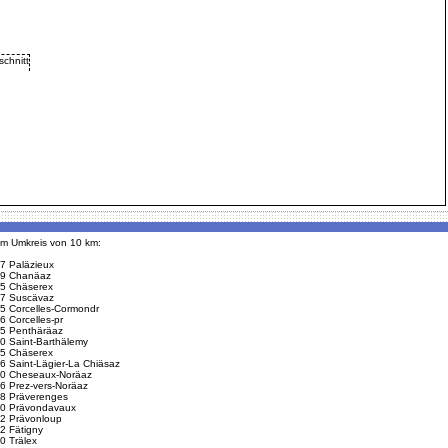
 im Umkreis von 10 km:
7 Paläzieux
9 Chanäaz
5 Chäserex
7 Suscävaz
5 Corcelles-Cormondr
6 Corcelles-pr
5 Penthäräaz
0 Saint-Barthälemy
5 Chäserex
6 Saint-Lägier-La Chiäsaz
0 Cheseaux-Noräaz
6 Prez-vers-Noräaz
8 Präverenges
0 Prävondavaux
2 Prävonloup
2 Fätigny
0 Trälex