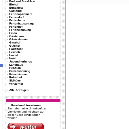
-
Bed and Breakfast
-
Biohof
-
Bungalow
-
Camping
-
Ferienapartment
-
Feriendorf
-
Ferienhaus
-
Ferienhausanlage
-
Ferienhof
-
Ferienwohnung
-
Finca
-
Gästehaus
-
Gästezimmer
-
Gasthof
-
Gutshof
-
Hausboot
-
Heuhotel
-
Hostel
-
Hotel
-
Jugendherberge
-
Landhaus
-
Pension
-
Privatwohnung
-
Privatzimmer
-
Reiterhof
-
Skihütte
-
Winzerhof
-
Alle Anzeigen
.:: Unterkunft inserieren
Sie haben eine Unterkunft zu
Vermieten und möchten auf
dieser Seite eingetragen
werden......