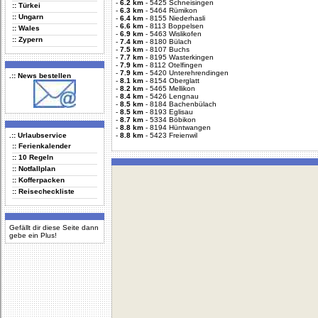
-
6.2 km
-
5425 Schneisingen
:: Türkei
-
6.3 km
-
5464 Rümikon
:: Ungarn
-
6.4 km
-
8155 Niederhasli
-
6.6 km
-
8113 Boppelsen
:: Wales
-
6.9 km
-
5463 Wislikofen
:: Zypern
-
7.4 km
-
8180 Bülach
-
7.5 km
-
8107 Buchs
-
7.7 km
-
8195 Wasterkingen
-
7.9 km
-
8112 Otelfingen
-
7.9 km
-
5420 Unterehrendingen
.:: News bestellen
-
8.1 km
-
8154 Oberglatt
-
8.2 km
-
5465 Mellikon
-
8.4 km
-
5426 Lengnau
-
8.5 km
-
8184 Bachenbülach
-
8.5 km
-
8193 Eglisau
-
8.7 km
-
5334 Böbikon
-
8.8 km
-
8194 Hüntwangen
.:: Urlaubservice
-
8.8 km
-
5423 Freienwil
:: Ferienkalender
:: 10 Regeln
:: Notfallplan
:: Kofferpacken
:: Reisecheckliste
Gefällt dir diese Seite dann
gebe ein Plus!