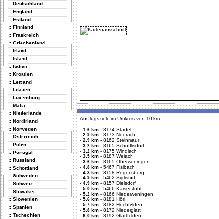
:: Deutschland
:: England
:: Estland
:: Finnland
:: Frankreich
:: Griechenland
:: Irland
:: Island
:: Italien
:: Kroatien
:: Lettland
:: Litauen
:: Luxemburg
:: Malta
:: Niederlande
Ausflugsziele im Umkreis von 10 km:
:: Nordirland
:: Norwegen
-
1.6 km
-
8174 Stadel
-
2.9 km
-
8173 Neerach
:: Österreich
-
2.9 km
-
8162 Steinmaur
:: Polen
-
3.2 km
-
8165 Schöfflisdorf
-
3.2 km
-
8175 Windlach
:: Portugal
-
3.5 km
-
8187 Weiach
:: Russland
-
3.6 km
-
8165 Oberweningen
-
4.8 km
-
5467 Fisibach
:: Schottland
-
4.8 km
-
8158 Regensberg
:: Schweden
-
4.9 km
-
5462 Siglistorf
-
4.9 km
-
8157 Dielsdorf
:: Schweiz
-
5.0 km
-
5466 Kaiserstuhl
:: Slowakei
-
5.2 km
-
8166 Niederweningen
:: Slowenien
-
5.6 km
-
8181 Höri
-
5.7 km
-
8182 Hochfelden
:: Spanien
-
5.8 km
-
8172 Niederglatt
:: Tschechien
-
6.0 km
-
8192 Glattfelden