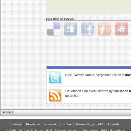
Lesezeichen setzen:
Delicious
Digg
Facebook
Furl
StudiVZ
Hallo
Twitter
-Nutzer! Vergessen Sie nicht
die
Sie können sich auch unseren dynamischen
R
getan hat.
Startseite
::
Newsletter
::
Impressum
::
Kontakt
::
Vermieterlogin
::
AGB
::
Anmelden
© 2006 - 2026 by W. Jansen,
EMS-IT Computerservice & Webdesign
, 26871 Papenburg