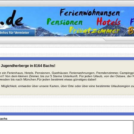
Infos für Vermieter
 Jugendherberge in 8164 Bachs!
ie ein Ferienhaus, Hotels, Pensionen, Gasthäuser, Ferienwohnungen, Fremdenzimmer, Campingplä
en!! Von dem kleinen Zimmer, bis zur 5 Sterne Unterkunft. Für jeden Urlaub, von der Ostsee, de
Dresden bis nach München.Für jeden bestimmt etwas günstiges dabei!
 Möglichkeit, entweder über unsere Karten, über Orte oder über eine bestimmte Urlaubsregion z
Bachs