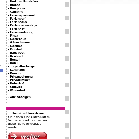
-
Bed and Breakfast
-
Biohof
-
Bungalow
-
Camping
-
Ferienapartment
-
Feriendorf
-
Ferienhaus
-
Ferienhausanlage
-
Ferienhof
-
Ferienwohnung
-
Finca
-
Gästehaus
-
Gästezimmer
-
Gasthof
-
Gutshof
-
Hausboot
-
Heuhotel
-
Hostel
-
Hotel
-
Jugendherberge
-
Landhaus
-
Pension
-
Privatwohnung
-
Privatzimmer
-
Reiterhof
-
Skihütte
-
Winzerhof
-
Alle Anzeigen
.:: Unterkunft inserieren
Sie haben eine Unterkunft zu
Vermieten und möchten auf
dieser Seite eingetragen
werden......