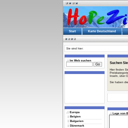
Start
Karte Deutschland
Sie sind hier:
.:: Im Web suchen
Suchen Sie
Hier finden S
Preiskategori
Inseln, über 
Sie haben die
.:: Europa
.:: Lage von 
:: Belgien
:: Bulgarien
:: Dänemark