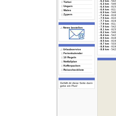
-
6.2 km
-
542
:: Türkei
-
6.3 km
-
546
:: Ungarn
-
6.4 km
-
815
-
6.6 km
-
811
:: Wales
-
6.9 km
-
546
:: Zypern
-
7.4 km
-
818
-
7.5 km
-
810
-
7.7 km
-
819
-
7.9 km
-
811
-
7.9 km
-
542
.:: News bestellen
-
8.1 km
-
815
-
8.2 km
-
546
-
8.4 km
-
542
-
8.5 km
-
818
-
8.5 km
-
819
-
8.7 km
-
533
-
8.8 km
-
819
.:: Urlaubservice
-
8.8 km
-
542
:: Ferienkalender
:: 10 Regeln
:: Notfallplan
:: Kofferpacken
:: Reisecheckliste
Gefällt dir diese Seite dann
gebe ein Plus!