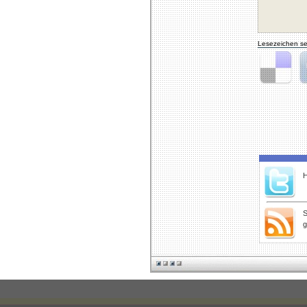
Lesezeichen se
Delicious
Di
H
S
g