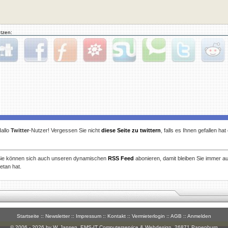
tzen:
gg
Facebook
Furl
StudiVZ
StumbleUpon
Technorati
Twitter
Reddit
allo
Twitter
-Nutzer! Vergessen Sie nicht
diese Seite zu twittern
, falls es Ihnen gefallen ha
ie können sich auch unseren dynamischen
RSS Feed
abonieren, damit bleiben Sie immer a
etan hat.
Startseite
::
Newsletter
::
Impressum
::
Kontakt
::
Vermieterlogin
::
AGB
::
Anmelden
© 2006 - 2026 by W. Jansen,
EMS-IT Computerservice & Webdesign
, 26871 Papenburg