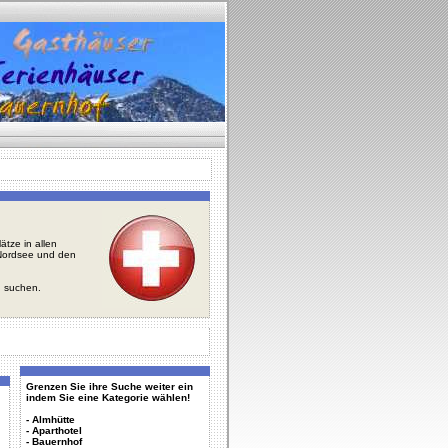
tze in allen
r Nordsee und den
u suchen.
Grenzen Sie ihre Suche weiter ein
indem Sie eine Kategorie wählen!
-
Almhütte
-
Aparthotel
-
Bauernhof