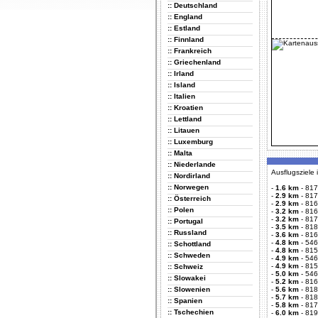
:: Deutschland
:: England
:: Estland
:: Finnland
:: Frankreich
:: Griechenland
:: Irland
:: Island
:: Italien
:: Kroatien
:: Lettland
:: Litauen
:: Luxemburg
:: Malta
:: Niederlande
Ausflugsziele
:: Nordirland
:: Norwegen
-
1.6 km
-
817
-
2.9 km
-
817
:: Österreich
-
2.9 km
-
816
:: Polen
-
3.2 km
-
816
-
3.2 km
-
817
:: Portugal
-
3.5 km
-
818
:: Russland
-
3.6 km
-
816
-
4.8 km
-
546
:: Schottland
-
4.8 km
-
815
:: Schweden
-
4.9 km
-
5462
-
4.9 km
-
815
:: Schweiz
-
5.0 km
-
546
:: Slowakei
-
5.2 km
-
816
:: Slowenien
-
5.6 km
-
818
-
5.7 km
-
818
:: Spanien
-
5.8 km
-
817
:: Tschechien
-
6.0 km
-
819