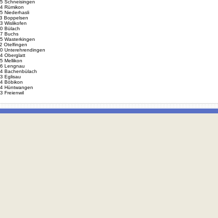
5 Schneisingen
4 Rümikon
5 Niederhasli
3 Boppelsen
3 Wislikofen
0 Bülach
7 Buchs
5 Wasterkingen
2 Otelfingen
0 Unterehrendingen
4 Oberglatt
5 Mellikon
6 Lengnau
4 Bachenbülach
3 Eglisau
4 Böbikon
4 Hüntwangen
3 Freienwil