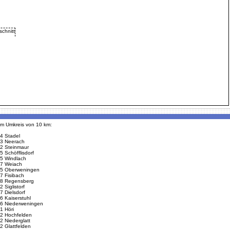
 im Umkreis von 10 km:
4 Stadel
3 Neerach
2 Steinmaur
5 Schöfflisdorf
5 Windlach
7 Weiach
5 Oberweningen
7 Fisibach
8 Regensberg
 Siglistorf
7 Dielsdorf
6 Kaiserstuhl
6 Niederweningen
1 Höri
2 Hochfelden
2 Niederglatt
2 Glattfelden