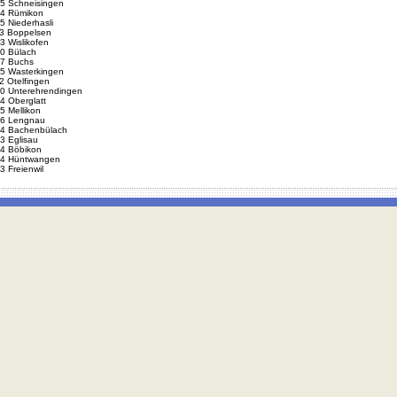
5 Schneisingen
4 Rümikon
5 Niederhasli
3 Boppelsen
3 Wislikofen
0 Bülach
7 Buchs
5 Wasterkingen
2 Otelfingen
0 Unterehrendingen
4 Oberglatt
5 Mellikon
6 Lengnau
4 Bachenbülach
3 Eglisau
4 Böbikon
4 Hüntwangen
3 Freienwil