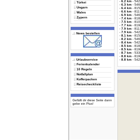
-
6.2 km
-
542
:: Türkei
-
6.3 km
-
546
:: Ungarn
-
6.4 km
-
815
-
6.6 km
-
811
:: Wales
-
6.9 km
-
546
:: Zypern
-
7.4 km
-
818
-
7.5 km
-
810
-
7.7 km
-
819
-
7.9 km
-
811
-
7.9 km
-
542
.:: News bestellen
-
8.1 km
-
815
-
8.2 km
-
546
-
8.4 km
-
542
-
8.5 km
-
818
-
8.5 km
-
819
-
8.7 km
-
533
-
8.8 km
-
819
.:: Urlaubservice
-
8.8 km
-
542
:: Ferienkalender
:: 10 Regeln
:: Notfallplan
:: Kofferpacken
:: Reisecheckliste
Gefällt dir diese Seite dann
gebe ein Plus!