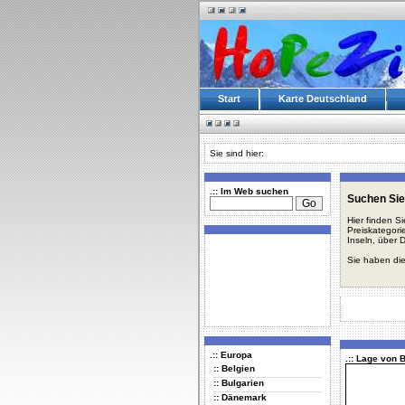
Start
Karte Deutschland
Sie sind hier:
.:: Im Web suchen
Suchen Sie
Hier finden S
Preiskategori
Inseln, über 
Sie haben die
.:: Europa
.:: Lage von 
:: Belgien
:: Bulgarien
:: Dänemark