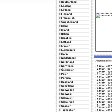
:: Deutschland
:: England
:: Estland
:: Finnland
:: Frankreich
:: Griechenland
:: Irland
:: Island
:: Italien
:: Kroatien
:: Lettland
:: Litauen
:: Luxemburg
:: Malta
:: Niederlande
Ausflugsziele
:: Nordirland
:: Norwegen
-
1.6 km
-
817
-
2.9 km
-
817
:: Österreich
-
2.9 km
-
816
:: Polen
-
3.2 km
-
816
-
3.2 km
-
817
:: Portugal
-
3.5 km
-
818
:: Russland
-
3.6 km
-
816
-
4.8 km
-
546
:: Schottland
-
4.8 km
-
815
:: Schweden
-
4.9 km
-
5462
-
4.9 km
-
815
:: Schweiz
-
5.0 km
-
546
:: Slowakei
-
5.2 km
-
816
:: Slowenien
-
5.6 km
-
818
-
5.7 km
-
818
:: Spanien
-
5.8 km
-
817
:: Tschechien
-
6.0 km
-
819