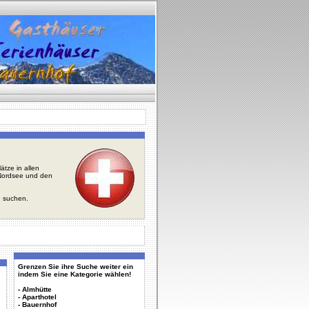
tze in allen
r Nordsee und den
u suchen.
Grenzen Sie ihre Suche weiter ein
indem Sie eine Kategorie wählen!
-
Almhütte
-
Aparthotel
-
Bauernhof