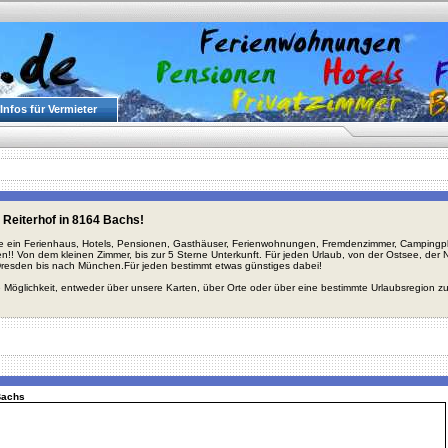
Infos für Vermieter
 Reiterhof in 8164 Bachs!
ie ein Ferienhaus, Hotels, Pensionen, Gasthäuser, Ferienwohnungen, Fremdenzimmer, Campingplä
en!! Von dem kleinen Zimmer, bis zur 5 Sterne Unterkunft. Für jeden Urlaub, von der Ostsee, de
Dresden bis nach München.Für jeden bestimmt etwas günstiges dabei!
 Möglichkeit, entweder über unsere Karten, über Orte oder über eine bestimmte Urlaubsregion z
Bachs