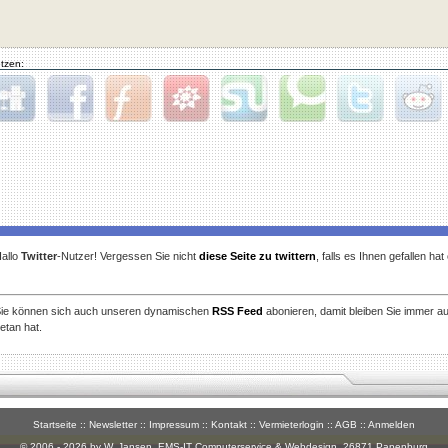
tzen:
gg
Facebook
Furl
StudiVZ
StumbleUpon
Technorati
Twitter
Reddit
allo
Twitter
-Nutzer! Vergessen Sie nicht
diese Seite zu twittern
, falls es Ihnen gefallen ha
ie können sich auch unseren dynamischen
RSS Feed
abonieren, damit bleiben Sie immer a
etan hat.
Startseite
::
Newsletter
::
Impressum
::
Kontakt
::
Vermieterlogin
::
AGB
::
Anmelden
© 2006 - 2026 by W. Jansen,
EMS-IT Computerservice & Webdesign
, 26871 Papenburg