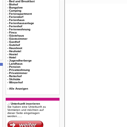
-
Bed and Breakfast
-
Biohof
-
Bungalow
-
Camping
-
Ferienapartment
-
Feriendorf
-
Ferienhaus
-
Ferienhausanlage
-
Ferienhof
-
Ferienwohnung
-
Finca
-
Gästehaus
-
Gästezimmer
-
Gasthof
-
Gutshof
-
Hausboot
-
Heuhotel
-
Hostel
-
Hotel
-
Jugendherberge
-
Landhaus
-
Pension
-
Privatwohnung
-
Privatzimmer
-
Reiterhof
-
Skihütte
-
Winzerhof
-
Alle Anzeigen
.:: Unterkunft inserieren
Sie haben eine Unterkunft zu
Vermieten und möchten auf
dieser Seite eingetragen
werden......