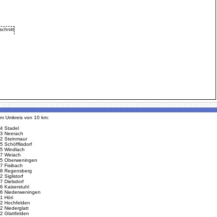
 im Umkreis von 10 km:
4 Stadel
3 Neerach
2 Steinmaur
5 Schöfflisdorf
5 Windlach
7 Weiach
5 Oberweningen
7 Fisibach
8 Regensberg
 Siglistorf
7 Dielsdorf
6 Kaiserstuhl
6 Niederweningen
1 Höri
2 Hochfelden
2 Niederglatt
2 Glattfelden