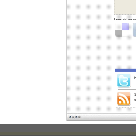
Lesezeichen se
Delicious
Di
H
S
g