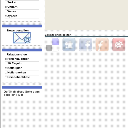
:: Türkei
:: Ungarn
:: Wales
:: Zypern
.:: News bestellen
Lesezeichen setzen:
Delicious
Digg
Facebook
Furl
StudiVZ
.:: Urlaubservice
:: Ferienkalender
:: 10 Regeln
:: Notfallplan
:: Kofferpacken
:: Reisecheckliste
Gefällt dir diese Seite dann
gebe ein Plus!