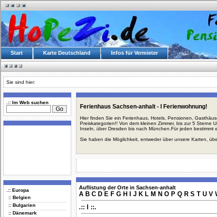
Start
Karte Deutschland
Infos für Vermieter
Sie sind hier:
.:: Im Web suchen
Ferienhaus Sachsen-anhalt - I Ferienwohnung!
Hier finden Sie ein Ferienhaus, Hotels, Pensionen, Gasthäu
Preiskategorien!! Von dem kleinen Zimmer, bis zur 5 Sterne 
Inseln, über Dresden bis nach München.Für jeden bestimmt 
Sie haben die Möglichkeit, entweder über unsere Karten, üb
Auflistung der Orte in Sachsen-anhalt
.:: Europa
A
B
C
D
E
F
G
H
I
J
K
L
M
N
O
P
Q
R
S
T
U
V
:: Belgien
:: Bulgarien
.:: I ::.
:: Dänemark