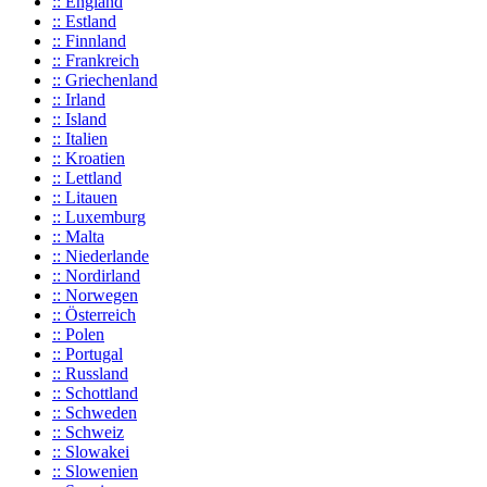
:: England
:: Estland
:: Finnland
:: Frankreich
:: Griechenland
:: Irland
:: Island
:: Italien
:: Kroatien
:: Lettland
:: Litauen
:: Luxemburg
:: Malta
:: Niederlande
:: Nordirland
:: Norwegen
:: Österreich
:: Polen
:: Portugal
:: Russland
:: Schottland
:: Schweden
:: Schweiz
:: Slowakei
:: Slowenien