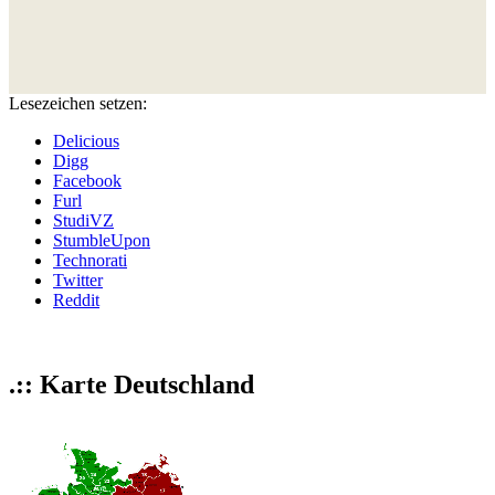
Lesezeichen setzen:
Delicious
Digg
Facebook
Furl
StudiVZ
StumbleUpon
Technorati
Twitter
Reddit
.:: Karte Deutschland