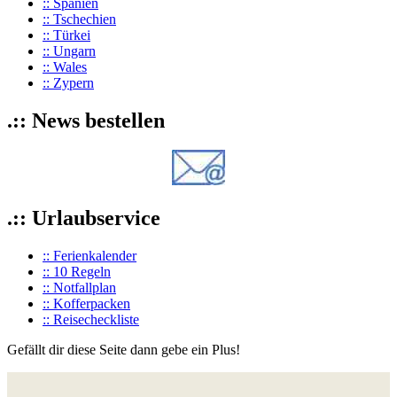
:: Spanien
:: Tschechien
:: Türkei
:: Ungarn
:: Wales
:: Zypern
.:: News bestellen
.:: Urlaubservice
:: Ferienkalender
:: 10 Regeln
:: Notfallplan
:: Kofferpacken
:: Reisecheckliste
Gefällt dir diese Seite dann gebe ein Plus!