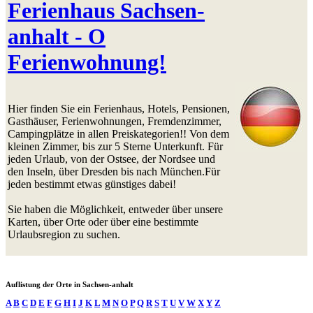
Ferienhaus Sachsen-
anhalt - O
Ferienwohnung!
Hier finden Sie ein Ferienhaus, Hotels, Pensionen,
Gasthäuser, Ferienwohnungen, Fremdenzimmer,
Campingplätze in allen Preiskategorien!! Von dem
kleinen Zimmer, bis zur 5 Sterne Unterkunft. Für
jeden Urlaub, von der Ostsee, der Nordsee und
den Inseln, über Dresden bis nach München.Für
jeden bestimmt etwas günstiges dabei!
Sie haben die Möglichkeit, entweder über unsere
Karten, über Orte oder über eine bestimmte
Urlaubsregion zu suchen.
Auflistung der Orte in Sachsen-anhalt
A
B
C
D
E
F
G
H
I
J
K
L
M
N
O
P
Q
R
S
T
U
V
W
X
Y
Z