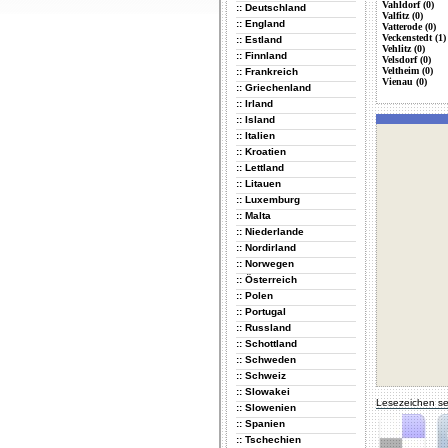
Vahldorf (0)
:: Deutschland
Valfitz (0)
:: England
Vatterode (0)
Veckenstedt (1)
:: Estland
Vehlitz (0)
:: Finnland
Velsdorf (0)
Veltheim (0)
:: Frankreich
Vienau (0)
:: Griechenland
:: Irland
:: Island
:: Italien
:: Kroatien
:: Lettland
:: Litauen
:: Luxemburg
:: Malta
:: Niederlande
:: Nordirland
:: Norwegen
:: Österreich
:: Polen
:: Portugal
:: Russland
:: Schottland
:: Schweden
:: Schweiz
:: Slowakei
Lesezeichen se
:: Slowenien
:: Spanien
:: Tschechien