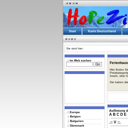
Start
Karte Deutschland
Sie sind hier:
.:: Im Web suchen
Ferienhaus
Hier finden S
Preiskategori
Inseln, über 
Sie haben die
Auflistung d
.:: Europa
A
B
C
D
E
:: Belgien
:: Bulgarien
.:: V ::.
:: Dänemark