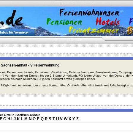
Infos für Vermieter
 Sachsen-anhalt - V Ferienwohnung!
ie ein Ferienhaus, Hotels, Pensionen, Gasthäuser, Ferienwohnungen, Fremdenzimmer, Campingplä
en!! Von dem kleinen Zimmer, bis zur 5 Sterne Unterkunft. Für jeden Urlaub, von der Ostsee, de
Dresden bis nach München.Für jeden bestimmt etwas günstiges dabei!
 Möglichkeit, entweder über unsere Karten, über Orte oder über eine bestimmte Urlaubsregion z
er Orte in Sachsen-anhalt
F
G
H
I
J
K
L
M
N
O
P
Q
R
S
T
U
V
W
X
Y
Z