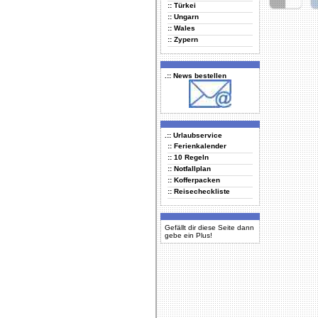
:: Türkei
Delicious
Di
:: Ungarn
:: Wales
:: Zypern
.:: News bestellen
.:: Urlaubservice
:: Ferienkalender
:: 10 Regeln
:: Notfallplan
:: Kofferpacken
:: Reisecheckliste
Gefällt dir diese Seite dann
gebe ein Plus!