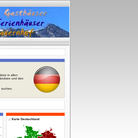
tze in allen
r Nordsee und den
u suchen.
.:: Karte Deutschland