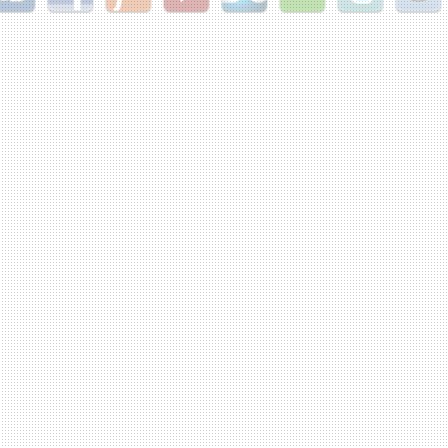
gg
Facebook
Furl
StudiVZ
StumbleUpon
Technorati
Twitter
Reddit