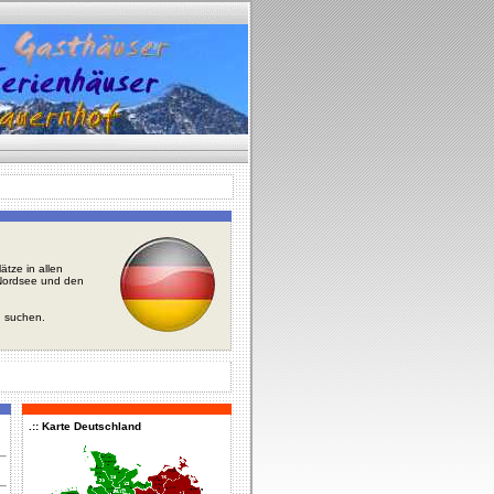
tze in allen
r Nordsee und den
u suchen.
.:: Karte Deutschland