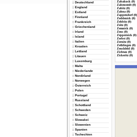
Zabakuck (0)
:: Deutschland
Zabenstedt (0)
:: England
Zabitz (0)
Zahna (0)
:: Estland
Zappendorf (0)
:: Finnland
Zeddenick (0)
Zehbitz (0)
:: Frankreich
Zeitz (0)
:: Griechenland
Zemnick (0)
:: Irland
Zens (0)
Zeppernick (0)
:: Island
Zerbst (0)
:: Italien
Zernitz (0)
Zethlingen (0)
:: Kroatien
Zeuchfeld (0)
:: Lettland
Zichtau (0)
Zickeritz (0)
:: Litauen
:: Luxemburg
:: Malta
:: Niederlande
:: Nordirland
:: Norwegen
:: Österreich
:: Polen
:: Portugal
:: Russland
:: Schottland
:: Schweden
:: Schweiz
:: Slowakei
:: Slowenien
:: Spanien
:: Tschechien