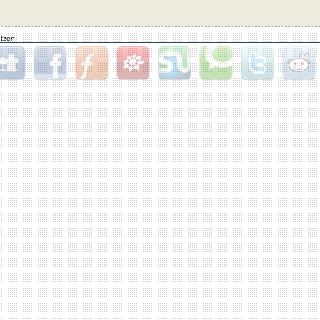
tzen:
gg
Facebook
Furl
StudiVZ
StumbleUpon
Technorati
Twitter
Reddit