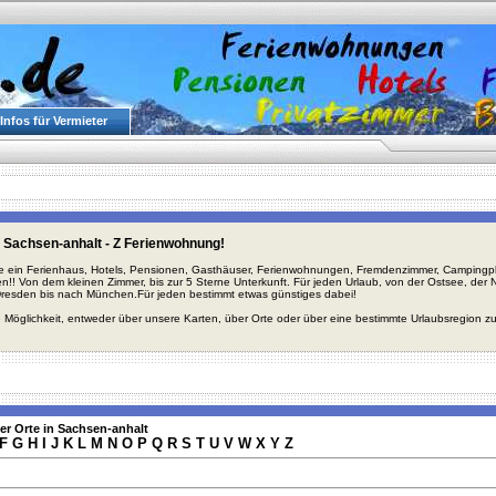
Infos für Vermieter
 Sachsen-anhalt - Z Ferienwohnung!
ie ein Ferienhaus, Hotels, Pensionen, Gasthäuser, Ferienwohnungen, Fremdenzimmer, Campingplä
en!! Von dem kleinen Zimmer, bis zur 5 Sterne Unterkunft. Für jeden Urlaub, von der Ostsee, de
Dresden bis nach München.Für jeden bestimmt etwas günstiges dabei!
 Möglichkeit, entweder über unsere Karten, über Orte oder über eine bestimmte Urlaubsregion z
er Orte in Sachsen-anhalt
F
G
H
I
J
K
L
M
N
O
P
Q
R
S
T
U
V
W
X
Y
Z