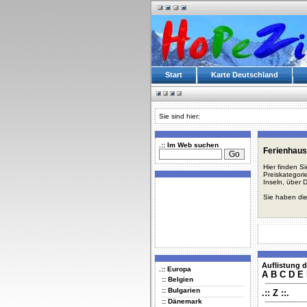
Start
Karte Deutschland
Sie sind hier:
.:: Im Web suchen
Ferienhaus
Hier finden S
Preiskategori
Inseln, über 
Sie haben die
Auflistung d
.:: Europa
A
B
C
D
E
:: Belgien
:: Bulgarien
.:: Z ::.
:: Dänemark