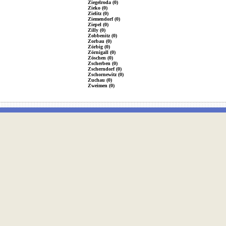
Ziegelroda (0)
Zieko (0)
Zielitz (0)
Ziemendorf (0)
Ziepel (0)
Zilly (0)
Zobbenitz (0)
Zorbau (0)
Zörbig (0)
Zörnigall (0)
Zöschen (0)
Zscherben (0)
Zscherndorf (0)
Zschornewitz (0)
Zuchau (0)
Zweimen (0)