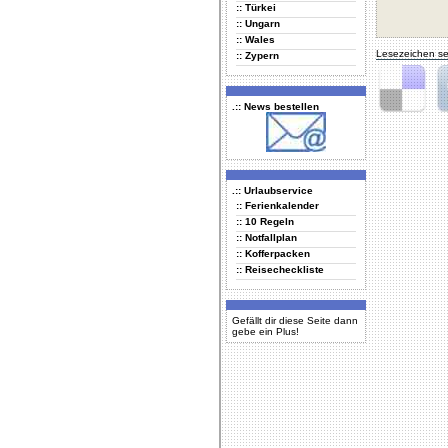
:: Türkei
:: Ungarn
:: Wales
Lesezeichen se
:: Zypern
.:: News bestellen
Delicious
Di
.:: Urlaubservice
:: Ferienkalender
:: 10 Regeln
:: Notfallplan
:: Kofferpacken
:: Reisecheckliste
Gefällt dir diese Seite dann
gebe ein Plus!