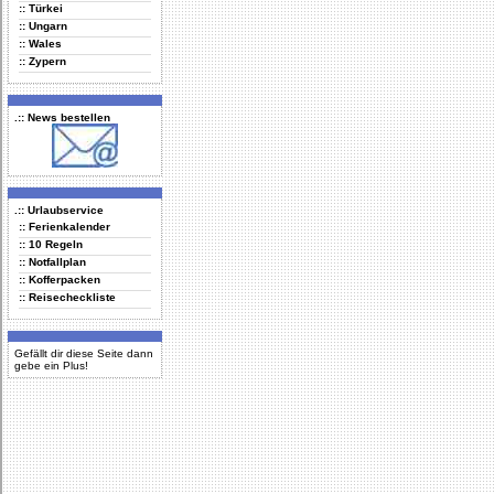
:: Türkei
:: Ungarn
:: Wales
:: Zypern
.:: News bestellen
.:: Urlaubservice
:: Ferienkalender
:: 10 Regeln
:: Notfallplan
:: Kofferpacken
:: Reisecheckliste
Gefällt dir diese Seite dann
gebe ein Plus!