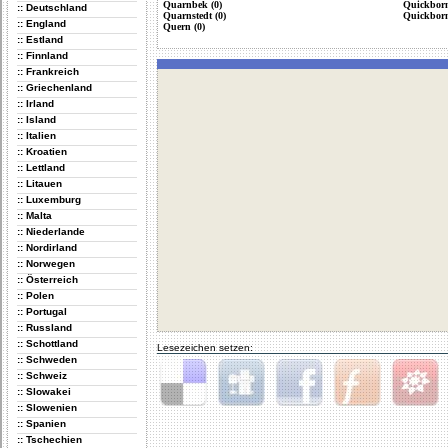
Quarnbek (0)
Quickborn
:: Deutschland
Quarnstedt (0)
Quickborn
:: England
Quern (0)
:: Estland
:: Finnland
:: Frankreich
:: Griechenland
:: Irland
:: Island
:: Italien
:: Kroatien
:: Lettland
:: Litauen
:: Luxemburg
:: Malta
:: Niederlande
:: Nordirland
:: Norwegen
:: Österreich
:: Polen
:: Portugal
:: Russland
:: Schottland
Lesezeichen setzen:
:: Schweden
:: Schweiz
:: Slowakei
:: Slowenien
Delicious
Digg
Facebook
Furl
StudiVZ
:: Spanien
:: Tschechien