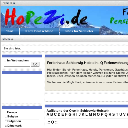
Start
Karte Deutschland
Infos für Vermieter
Sie sind hier:
.:: Im Web suchen
Ferienhaus Schleswig-Holstein - Q Ferienwohnung
Hier finden Sie ein Ferienhaus, Hotels, Pensionen, Gasthäu
Preiskategorien!! Von dem kleinen Zimmer, bis zur 5 Sterne 
Inseln, über Dresden bis nach München.Für jeden bestimmt 
Sie haben die Möglichkeit, entweder über unsere Karten, üb
Auflistung der Orte in Schleswig-Holstein
.:: Europa
A
B
C
D
E
F
G
H
I
J
K
L
M
N
O
P
Q
R
S
T
U
V
:: Belgien
:: Bulgarien
.:: Q ::.
:: Dänemark