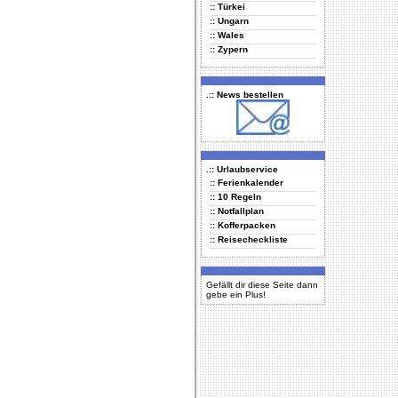
:: Türkei
:: Ungarn
:: Wales
:: Zypern
.:: News bestellen
.:: Urlaubservice
:: Ferienkalender
:: 10 Regeln
:: Notfallplan
:: Kofferpacken
:: Reisecheckliste
Gefällt dir diese Seite dann
gebe ein Plus!