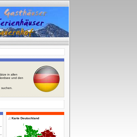
tze in allen
r Nordsee und den
u suchen.
.:: Karte Deutschland