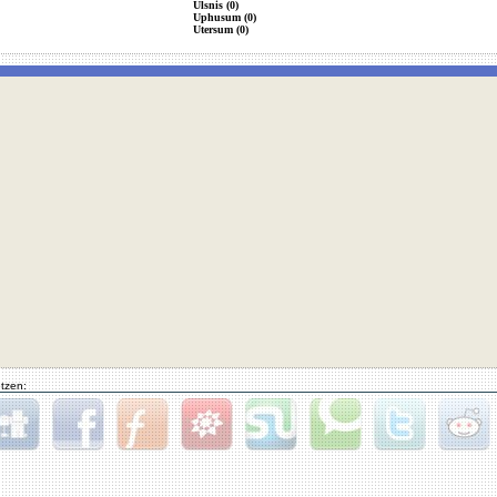
Ulsnis (0)
Uphusum (0)
Utersum (0)
tzen:
gg
Facebook
Furl
StudiVZ
StumbleUpon
Technorati
Twitter
Reddit