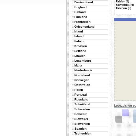
Uelsby (0)
:: Deutschland
Uelvesbüll (0)
:: England
Uetersen (0)
:: Estland
:: Finnland
:: Frankreich
:: Griechenland
:: Irland
:: Island
:: Italien
:: Kroatien
:: Lettland
:: Litauen
:: Luxemburg
:: Malta
:: Niederlande
:: Nordirland
:: Norwegen
:: Österreich
:: Polen
:: Portugal
:: Russland
:: Schottland
Lesezeichen se
:: Schweden
:: Schweiz
:: Slowakei
:: Slowenien
Delicious
Di
:: Spanien
:: Tschechien