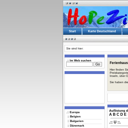
Start
Karte Deutschland
Sie sind hier:
.:: Im Web suchen
Ferienhaus
Hier finden S
Preiskategori
Inseln, über 
Sie haben die
Auflistung d
.:: Europa
A
B
C
D
E
:: Belgien
:: Bulgarien
.:: U ::.
:: Dänemark