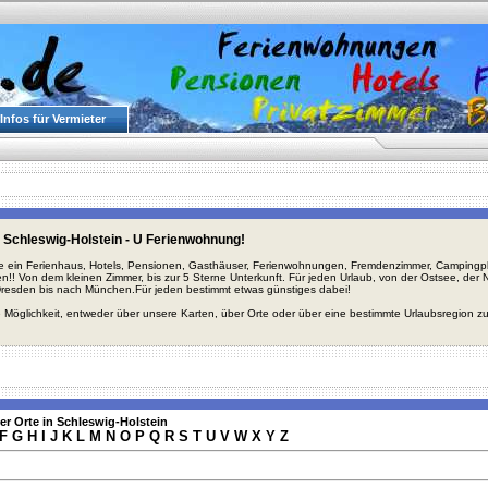
Infos für Vermieter
 Schleswig-Holstein - U Ferienwohnung!
ie ein Ferienhaus, Hotels, Pensionen, Gasthäuser, Ferienwohnungen, Fremdenzimmer, Campingplä
en!! Von dem kleinen Zimmer, bis zur 5 Sterne Unterkunft. Für jeden Urlaub, von der Ostsee, de
Dresden bis nach München.Für jeden bestimmt etwas günstiges dabei!
 Möglichkeit, entweder über unsere Karten, über Orte oder über eine bestimmte Urlaubsregion z
er Orte in Schleswig-Holstein
F
G
H
I
J
K
L
M
N
O
P
Q
R
S
T
U
V
W
X
Y
Z