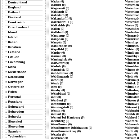
Waabs (0)
Westerheve
:: Deutschland
Wacken (0)
Westerholz
:: England
Wagersrott (0)
Westerhorn
Wahlstedt (0)
Westerland
:: Estland
Wahlstorf (0)
Westermoo
:: Finnland
Wakendorf I (0)
Westerrade
Wakendorf II (0)
Westerrönf
:: Frankreich
Walksfelde (0)
Westre (0)
:: Griechenland
Wallen (0)
Wewelsflet
:: Irland
Wallsbüll (0)
Wiedenbors
Wanderup (0)
Wiemersdo
:: Island
Wangelau (0)
Wiemersted
:: Italien
Wangels (0)
Wiershop 
Wankendorf (0)
Willenscha
:: Kroatien
Wapelfeld (0)
Wilster (0)
:: Lettland
Warder (0)
Windberge
Warnau (0)
Windeby (
:: Litauen
Warringholz (0)
Winnemar
:: Luxemburg
Warwerort (0)
Winnert (
Wasbek (0)
Winseldorf
:: Malta
Wattenbek (0)
Winsen (0
:: Niederlande
Weddelbrook (0)
Wisch (0)
Weddingstedt (0)
Wisch (0)
:: Nordirland
Wedel (0)
Witsum (0
:: Norwegen
Weede (0)
Wittbek (0
:: Österreich
Wees (0)
Wittdün (
Weesby (0)
Wittenberg
:: Polen
Welmbüttel (0)
Wittenbor
:: Portugal
Welt (0)
Wittmoldt 
Wendtorf (0)
Witzeeze (
:: Russland
Wennbüttel (0)
Witzhave (
:: Schottland
Wenningstedt (0)
Witzwort (
Wensin (0)
Wobbenbül
:: Schweden
Wentorf (0)
Wohlde (0
:: Schweiz
Wentorf bei Hamburg (0)
Wohltorf (
Wesenberg (0)
Wöhrden (
:: Slowakei
Wesselburen (0)
Wolmersdo
:: Slowenien
Wesselburener-Deichhausen (0)
Woltersdor
Wesselburenerkoog (0)
Worth (0)
:: Spanien
Wesseln (0)
Wrist (0)
:: Tschechien
Westensee (0)
Wrixum (0