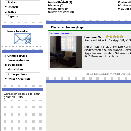
:: Türkei
Wester-Ohrstedt (0)
Wrohm (0
Westerau (0)
Wulfsmoor
:: Ungarn
Westerborstel (0)
Wyk auf F
:: Wales
Westerdeichstrich (0)
:: Zypern
.:: Die letzen Neuzugänge
.:: News bestellen
Ferienapartment
Haus am Meer
Andreas-Dirks-Str. 12 App. 28, 25
Kunst-T-raum-urlaub-Sylt Der Kuns
eingerichtetes 52qm großes 2-Zim
Appartement, mit dem Schwerpunkt
.:: Urlaubservice
für 3 Personen im - Haus...
:: Ferienkalender
:: 10 Regeln
:: Notfallplan
-- für die Detailansicht bitte auf den Na
:: Kofferpacken
:: Reisecheckliste
Gefällt dir diese Seite dann
gebe ein Plus!