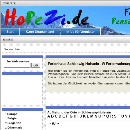
Start
Karte Deutschland
Infos für Vermieter
Sie sind hier:
.:: Im Web suchen
Ferienhaus Schleswig-Holstein - W Ferienwohnun
Hier finden Sie ein Ferienhaus, Hotels, Pensionen, Gasthäu
Preiskategorien!! Von dem kleinen Zimmer, bis zur 5 Sterne 
Inseln, über Dresden bis nach München.Für jeden bestimmt 
Sie haben die Möglichkeit, entweder über unsere Karten, üb
Auflistung der Orte in Schleswig-Holstein
.:: Europa
A
B
C
D
E
F
G
H
I
J
K
L
M
N
O
P
Q
R
S
T
U
V
:: Belgien
:: Bulgarien
.:: W ::.
:: Dänemark