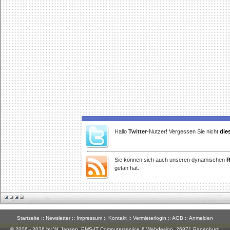
Hallo
Twitter
-Nutzer! Vergessen Sie nicht
die
Sie können sich auch unseren dynamischen
R
getan hat.
Startseite
::
Newsletter
::
Impressum
::
Kontakt
::
Vermieterlogin
::
AGB
::
Anmelden
© 2006 - 2026 by W. Jansen,
EMS-IT Computerservice & Webdesign
, 26871 Papenburg