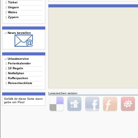
:: Türkei
:: Ungarn
:: Wales
:: Zypern
.:: News bestellen
.:: Urlaubservice
:: Ferienkalender
:: 10 Regeln
:: Notfallplan
:: Kofferpacken
:: Reisecheckliste
Lesezeichen setzen:
Gefällt dir diese Seite dann
gebe ein Plus!
Delicious
Digg
Facebook
Furl
StudiVZ