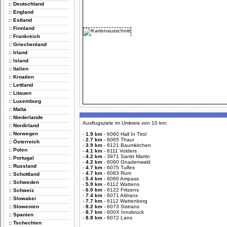
:: Deutschland
:: England
:: Estland
:: Finnland
:: Frankreich
:: Griechenland
:: Irland
:: Island
:: Italien
:: Kroatien
:: Lettland
:: Litauen
:: Luxemburg
:: Malta
:: Niederlande
Ausflugsziele im Umkreis von 10 km:
:: Nordirland
:: Norwegen
-
1.9 km
-
6060 Hall In Tirol
-
2.7 km
-
6065 Thaur
:: Österreich
-
3.9 km
-
6121 Baumkirchen
:: Polen
-
4.1 km
-
6111 Volders
-
4.2 km
-
3971 Sankt Martin
:: Portugal
-
4.2 km
-
6060 Gnadenwald
:: Russland
-
4.7 km
-
6075 Tulfes
-
4.7 km
-
6063 Rum
:: Schottland
-
5.4 km
-
6060 Ampass
:: Schweden
-
5.9 km
-
6112 Wattens
-
6.0 km
-
6122 Fritzens
:: Schweiz
-
7.4 km
-
6071 Aldrans
:: Slowakei
-
7.7 km
-
6112 Wattenberg
:: Slowenien
-
8.2 km
-
6073 Sistrans
-
8.7 km
-
600X Innsbruck
:: Spanien
-
8.8 km
-
6072 Lans
:: Tschechien