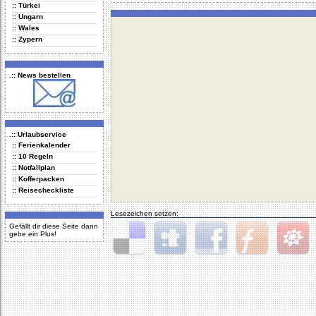
:: Türkei
:: Ungarn
:: Wales
:: Zypern
.:: News bestellen
.:: Urlaubservice
:: Ferienkalender
:: 10 Regeln
:: Notfallplan
:: Kofferpacken
:: Reisecheckliste
Lesezeichen setzen:
Gefällt dir diese Seite dann
gebe ein Plus!
Delicious
Digg
Facebook
Furl
StudiVZ