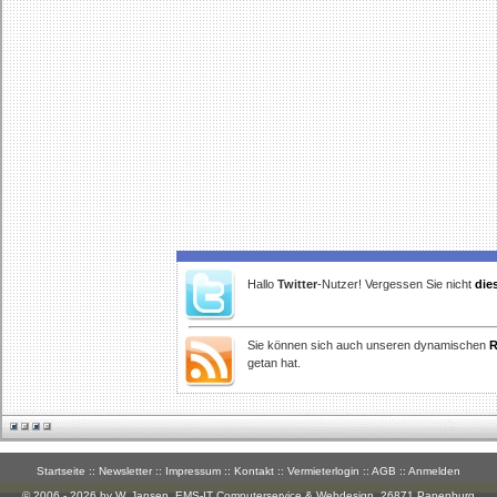
Hallo
Twitter
-Nutzer! Vergessen Sie nicht
die
Sie können sich auch unseren dynamischen
R
getan hat.
Startseite
::
Newsletter
::
Impressum
::
Kontakt
::
Vermieterlogin
::
AGB
::
Anmelden
© 2006 - 2026 by W. Jansen,
EMS-IT Computerservice & Webdesign
, 26871 Papenburg