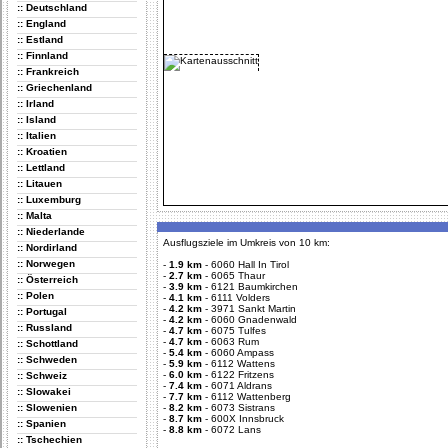
:: Deutschland
:: England
:: Estland
:: Finnland
:: Frankreich
:: Griechenland
:: Irland
:: Island
:: Italien
:: Kroatien
:: Lettland
:: Litauen
:: Luxemburg
:: Malta
:: Niederlande
Ausflugsziele im Umkreis von 10 km:
:: Nordirland
:: Norwegen
-
1.9 km
-
6060 Hall In Tirol
-
2.7 km
-
6065 Thaur
:: Österreich
-
3.9 km
-
6121 Baumkirchen
:: Polen
-
4.1 km
-
6111 Volders
-
4.2 km
-
3971 Sankt Martin
:: Portugal
-
4.2 km
-
6060 Gnadenwald
:: Russland
-
4.7 km
-
6075 Tulfes
-
4.7 km
-
6063 Rum
:: Schottland
-
5.4 km
-
6060 Ampass
:: Schweden
-
5.9 km
-
6112 Wattens
-
6.0 km
-
6122 Fritzens
:: Schweiz
-
7.4 km
-
6071 Aldrans
:: Slowakei
-
7.7 km
-
6112 Wattenberg
:: Slowenien
-
8.2 km
-
6073 Sistrans
-
8.7 km
-
600X Innsbruck
:: Spanien
-
8.8 km
-
6072 Lans
:: Tschechien