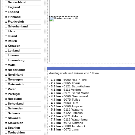
:: Deutschland
:: England
:: Estland
:: Finnland
:: Frankreich
:: Griechenland
:: Irland
:: Island
:: Italien
:: Kroatien
:: Lettland
:: Litauen
:: Luxemburg
:: Malta
:: Niederlande
Ausflugsziele im Umkreis von 10 km:
:: Nordirland
:: Norwegen
-
1.9 km
-
6060 Hall In Tirol
-
2.7 km
-
6065 Thaur
:: Österreich
-
3.9 km
-
6121 Baumkirchen
:: Polen
-
4.1 km
-
6111 Volders
-
4.2 km
-
3971 Sankt Martin
:: Portugal
-
4.2 km
-
6060 Gnadenwald
:: Russland
-
4.7 km
-
6075 Tulfes
-
4.7 km
-
6063 Rum
:: Schottland
-
5.4 km
-
6060 Ampass
:: Schweden
-
5.9 km
-
6112 Wattens
-
6.0 km
-
6122 Fritzens
:: Schweiz
-
7.4 km
-
6071 Aldrans
:: Slowakei
-
7.7 km
-
6112 Wattenberg
:: Slowenien
-
8.2 km
-
6073 Sistrans
-
8.7 km
-
600X Innsbruck
:: Spanien
-
8.8 km
-
6072 Lans
:: Tschechien