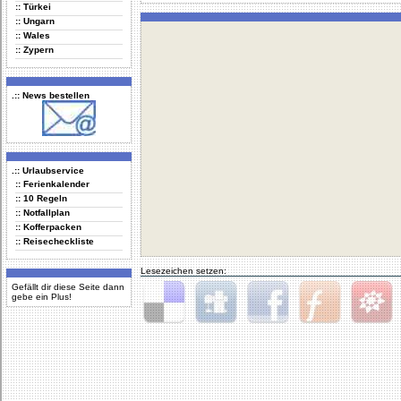
:: Türkei
:: Ungarn
:: Wales
:: Zypern
.:: News bestellen
.:: Urlaubservice
:: Ferienkalender
:: 10 Regeln
:: Notfallplan
:: Kofferpacken
:: Reisecheckliste
Lesezeichen setzen:
Gefällt dir diese Seite dann
gebe ein Plus!
Delicious
Digg
Facebook
Furl
StudiVZ