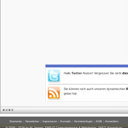
Hallo
Twitter
-Nutzer! Vergessen Sie nicht
die
Sie können sich auch unseren dynamischen
R
getan hat.
Startseite
::
Newsletter
::
Impressum
::
Kontakt
::
Vermieterlogin
::
AGB
::
Anmelden
© 2006 - 2026 by W. Jansen,
EMS-IT Computerservice & Webdesign
, 26871 Papenburg