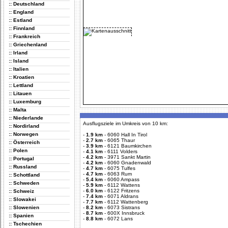
:: Deutschland
:: England
:: Estland
:: Finnland
:: Frankreich
:: Griechenland
:: Irland
:: Island
:: Italien
:: Kroatien
:: Lettland
:: Litauen
:: Luxemburg
:: Malta
:: Niederlande
Ausflugsziele im Umkreis von 10 km:
:: Nordirland
:: Norwegen
-
1.9 km
-
6060 Hall In Tirol
-
2.7 km
-
6065 Thaur
:: Österreich
-
3.9 km
-
6121 Baumkirchen
:: Polen
-
4.1 km
-
6111 Volders
-
4.2 km
-
3971 Sankt Martin
:: Portugal
-
4.2 km
-
6060 Gnadenwald
:: Russland
-
4.7 km
-
6075 Tulfes
-
4.7 km
-
6063 Rum
:: Schottland
-
5.4 km
-
6060 Ampass
:: Schweden
-
5.9 km
-
6112 Wattens
-
6.0 km
-
6122 Fritzens
:: Schweiz
-
7.4 km
-
6071 Aldrans
:: Slowakei
-
7.7 km
-
6112 Wattenberg
:: Slowenien
-
8.2 km
-
6073 Sistrans
-
8.7 km
-
600X Innsbruck
:: Spanien
-
8.8 km
-
6072 Lans
:: Tschechien