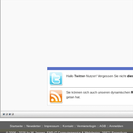
Hallo
Twitter
-Nutzer! Vergessen Sie nicht
die
Sie können sich auch unseren dynamischen
R
getan hat.
Startseite
::
Newsletter
::
Impressum
::
Kontakt
::
Vermieterlogin
::
AGB
::
Anmelden
© 2006 - 2026 by W. Jansen,
EMS-IT Computerservice & Webdesign
, 26871 Papenburg