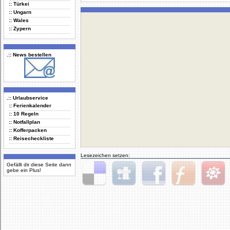
:: Türkei
:: Ungarn
:: Wales
:: Zypern
.:: News bestellen
.:: Urlaubservice
:: Ferienkalender
:: 10 Regeln
:: Notfallplan
:: Kofferpacken
:: Reisecheckliste
Lesezeichen setzen:
Gefällt dir diese Seite dann
gebe ein Plus!
Delicious
Digg
Facebook
Furl
StudiVZ