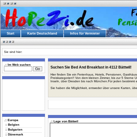
Start
Karte Deutschland
Infos für Vermieter
Sie sind hier:
.:: Im Web suchen
Suchen Sie Bed And Breakfast in 4112 Bättwil!
Hier finden Sie ein Ferienhaus, Hotels, Pensionen, Gasthäu
Preiskategorien!! Von dem kleinen Zimmer, bis zur 5 Sterne 
Inseln, über Dresden bis nach München.Für jeden bestimmt 
Sie haben die Möglichkeit, entweder über unsere Karten, üb
.:: Europa
.:: Lage von Bättwil
:: Belgien
:: Bulgarien
:: Dänemark