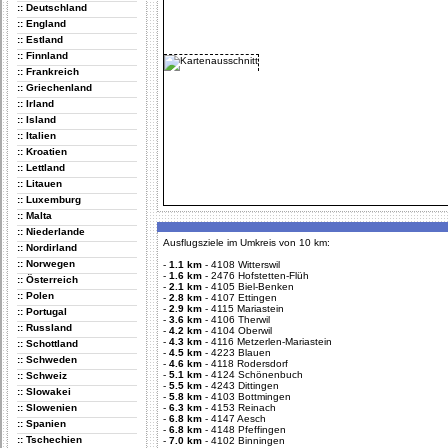
:: Deutschland
:: England
:: Estland
:: Finnland
:: Frankreich
:: Griechenland
:: Irland
:: Island
:: Italien
:: Kroatien
:: Lettland
:: Litauen
:: Luxemburg
:: Malta
:: Niederlande
Ausflugsziele im Umkreis von 10 km:
:: Nordirland
:: Norwegen
-
1.1 km
-
4108 Witterswil
-
1.6 km
-
2476 Hofstetten-Flüh
:: Österreich
-
2.1 km
-
4105 Biel-Benken
:: Polen
-
2.8 km
-
4107 Ettingen
-
2.9 km
-
4115 Mariastein
:: Portugal
-
3.6 km
-
4106 Therwil
:: Russland
-
4.2 km
-
4104 Oberwil
-
4.3 km
-
4116 Metzerlen-Mariastein
:: Schottland
-
4.5 km
-
4223 Blauen
:: Schweden
-
4.6 km
-
4118 Rodersdorf
-
5.1 km
-
4124 Schönenbuch
:: Schweiz
-
5.5 km
-
4243 Dittingen
:: Slowakei
-
5.8 km
-
4103 Bottmingen
:: Slowenien
-
6.3 km
-
4153 Reinach
-
6.8 km
-
4147 Aesch
:: Spanien
-
6.8 km
-
4148 Pfeffingen
:: Tschechien
-
7.0 km
-
4102 Binningen