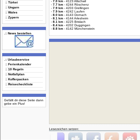
-
7.0 km
-
4123 Allschwil
:: Türkei
-
7.7 km
-
4244 Röschenz
:: Ungarn
-
7.9 km
-
4203 Grellingen
-
7.9 km
-
4242 Laufen
:: Wales
-
8.0 km
-
4143 Dornach
:: Zypern
-
8.1 km
-
4144 Arlesheim
-
8.1 km
-
4225 Brislach
-
8.4 km
-
4202 Duggingen
-
8.8 km
-
4142 Münchenstein
.:: News bestellen
.:: Urlaubservice
:: Ferienkalender
:: 10 Regeln
:: Notfallplan
:: Kofferpacken
:: Reisecheckliste
Gefällt dir diese Seite dann
gebe ein Plus!
Lesezeichen setzen: