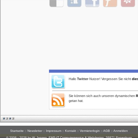
Delicious
Digg
Facebook
Furl
StudiVZ
Hallo
Twitter
-Nutzer! Vergessen Sie nicht
die
Sie können sich auch unseren dynamischen
R
getan hat.
Startseite
::
Newsletter
::
Impressum
::
Kontakt
::
Vermieterlogin
::
AGB
::
Anmelden
© 2006 - 2026 by W. Jansen,
EMS-IT Computerservice & Webdesign
, 26871 Papenburg