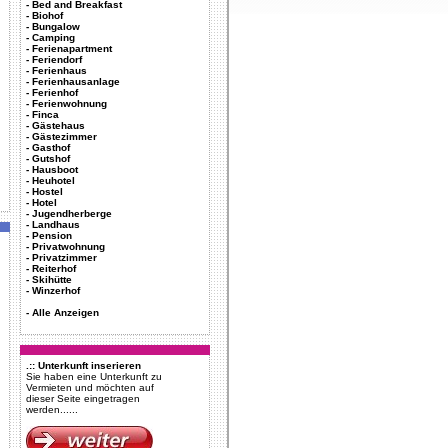
-
Bed and Breakfast
-
Biohof
-
Bungalow
-
Camping
-
Ferienapartment
-
Feriendorf
-
Ferienhaus
-
Ferienhausanlage
-
Ferienhof
-
Ferienwohnung
-
Finca
-
Gästehaus
-
Gästezimmer
-
Gasthof
-
Gutshof
-
Hausboot
-
Heuhotel
-
Hostel
-
Hotel
-
Jugendherberge
-
Landhaus
-
Pension
-
Privatwohnung
-
Privatzimmer
-
Reiterhof
-
Skihütte
-
Winzerhof
-
Alle Anzeigen
.:: Unterkunft inserieren
Sie haben eine Unterkunft zu
Vermieten und möchten auf
dieser Seite eingetragen
werden......