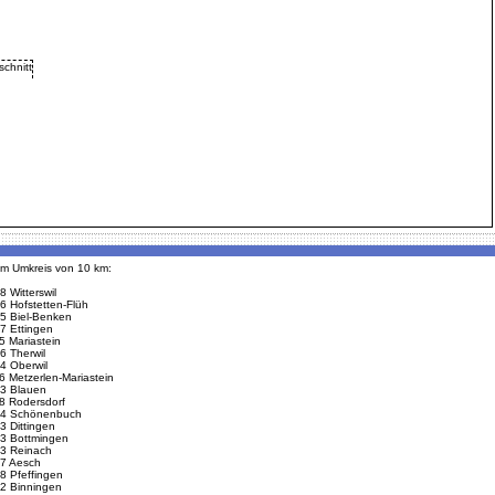
 im Umkreis von 10 km:
8 Witterswil
6 Hofstetten-Flüh
5 Biel-Benken
7 Ettingen
5 Mariastein
6 Therwil
4 Oberwil
6 Metzerlen-Mariastein
3 Blauen
8 Rodersdorf
4 Schönenbuch
3 Dittingen
3 Bottmingen
3 Reinach
7 Aesch
8 Pfeffingen
2 Binningen