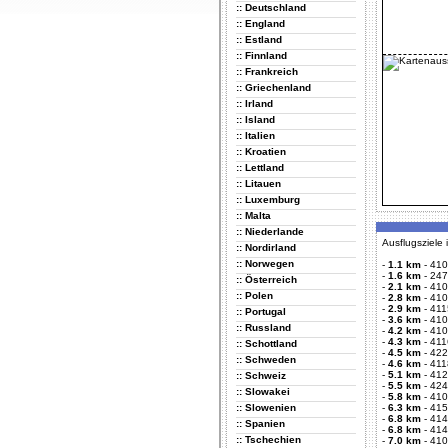
:: Deutschland
:: England
:: Estland
:: Finnland
:: Frankreich
:: Griechenland
:: Irland
:: Island
:: Italien
:: Kroatien
:: Lettland
:: Litauen
:: Luxemburg
:: Malta
:: Niederlande
Ausflugsziele
:: Nordirland
:: Norwegen
-
1.1 km
-
410
-
1.6 km
-
247
:: Österreich
-
2.1 km
-
410
:: Polen
-
2.8 km
-
410
-
2.9 km
-
411
:: Portugal
-
3.6 km
-
410
:: Russland
-
4.2 km
-
410
-
4.3 km
-
411
:: Schottland
-
4.5 km
-
422
:: Schweden
-
4.6 km
-
411
-
5.1 km
-
412
:: Schweiz
-
5.5 km
-
424
:: Slowakei
-
5.8 km
-
410
:: Slowenien
-
6.3 km
-
415
-
6.8 km
-
414
:: Spanien
-
6.8 km
-
414
:: Tschechien
-
7.0 km
-
410