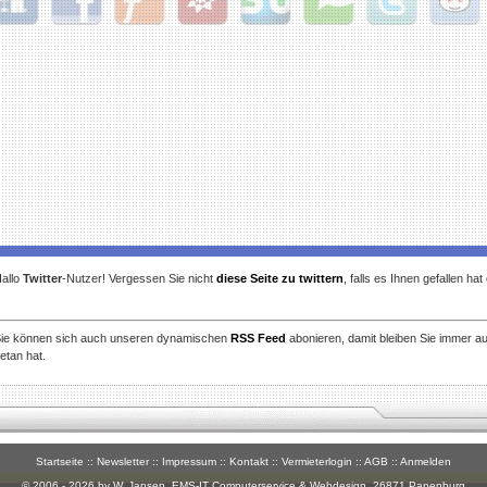
gg
Facebook
Furl
StudiVZ
StumbleUpon
Technorati
Twitter
Reddit
allo
Twitter
-Nutzer! Vergessen Sie nicht
diese Seite zu twittern
, falls es Ihnen gefallen ha
ie können sich auch unseren dynamischen
RSS Feed
abonieren, damit bleiben Sie immer a
etan hat.
Startseite
::
Newsletter
::
Impressum
::
Kontakt
::
Vermieterlogin
::
AGB
::
Anmelden
© 2006 - 2026 by W. Jansen,
EMS-IT Computerservice & Webdesign
, 26871 Papenburg