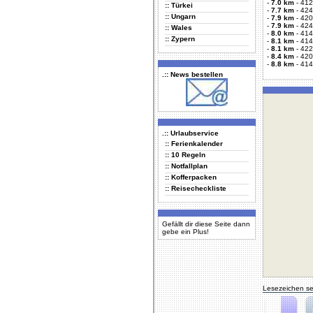
-
7.0 km
-
412
:: Türkei
-
7.7 km
-
424
:: Ungarn
-
7.9 km
-
420
-
7.9 km
-
424
:: Wales
-
8.0 km
-
414
:: Zypern
-
8.1 km
-
414
-
8.1 km
-
422
-
8.4 km
-
420
-
8.8 km
-
414
.:: News bestellen
.:: Urlaubservice
:: Ferienkalender
:: 10 Regeln
:: Notfallplan
:: Kofferpacken
:: Reisecheckliste
Gefällt dir diese Seite dann
gebe ein Plus!
Lesezeichen se