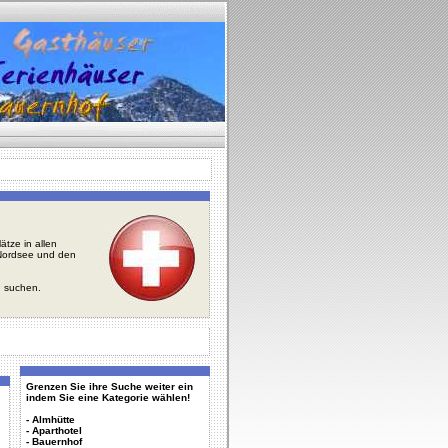
tze in allen
r Nordsee und den
u suchen.
Grenzen Sie ihre Suche weiter ein
indem Sie eine Kategorie wählen!
-
Almhütte
-
Aparthotel
-
Bauernhof