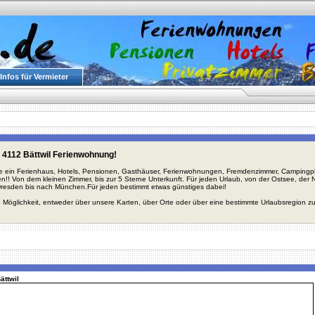
Infos für Vermieter
 4112 Bättwil Ferienwohnung!
ie ein Ferienhaus, Hotels, Pensionen, Gasthäuser, Ferienwohnungen, Fremdenzimmer, Campingplä
en!! Von dem kleinen Zimmer, bis zur 5 Sterne Unterkunft. Für jeden Urlaub, von der Ostsee, de
Dresden bis nach München.Für jeden bestimmt etwas günstiges dabei!
 Möglichkeit, entweder über unsere Karten, über Orte oder über eine bestimmte Urlaubsregion z
ättwil