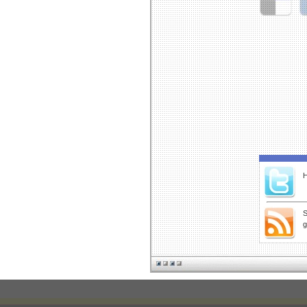
Delicious
Di
H
S
g