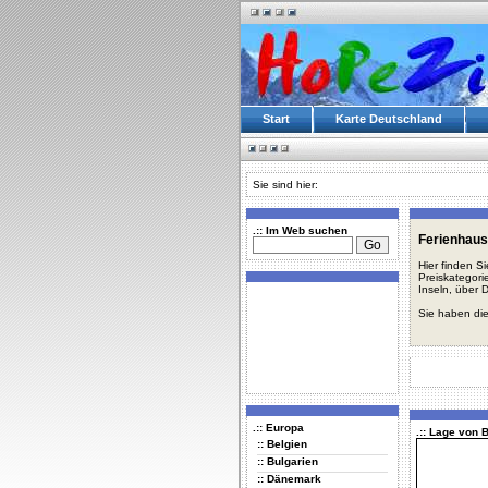
Start
Karte Deutschland
Sie sind hier:
.:: Im Web suchen
Ferienhaus
Hier finden S
Preiskategori
Inseln, über 
Sie haben die
.:: Europa
.:: Lage von B
:: Belgien
:: Bulgarien
:: Dänemark