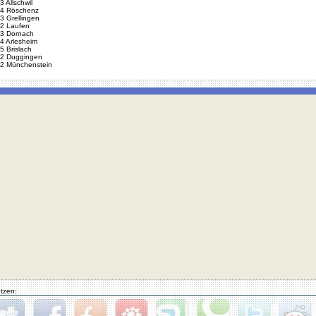
3 Allschwil
4 Röschenz
3 Grellingen
2 Laufen
3 Dornach
4 Arlesheim
5 Brislach
2 Duggingen
2 Münchenstein
tzen: