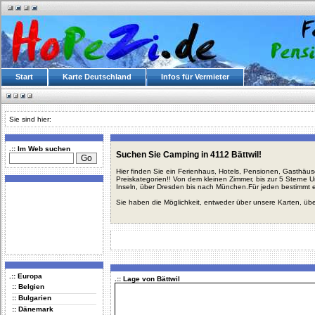
Start
Karte Deutschland
Infos für Vermieter
Sie sind hier:
.:: Im Web suchen
Suchen Sie Camping in 4112 Bättwil!
Hier finden Sie ein Ferienhaus, Hotels, Pensionen, Gasthäu
Preiskategorien!! Von dem kleinen Zimmer, bis zur 5 Sterne 
Inseln, über Dresden bis nach München.Für jeden bestimmt 
Sie haben die Möglichkeit, entweder über unsere Karten, üb
.:: Europa
.:: Lage von Bättwil
:: Belgien
:: Bulgarien
:: Dänemark