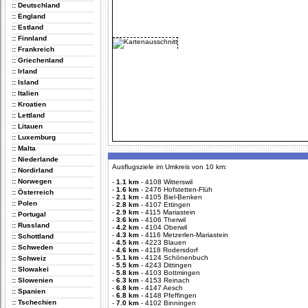
:: Deutschland
:: England
:: Estland
:: Finnland
:: Frankreich
:: Griechenland
:: Irland
:: Island
:: Italien
:: Kroatien
:: Lettland
:: Litauen
:: Luxemburg
:: Malta
:: Niederlande
Ausflugsziele im Umkreis von 10 km:
:: Nordirland
:: Norwegen
-
1.1 km
-
4108 Witterswil
-
1.6 km
-
2476 Hofstetten-Flüh
:: Österreich
-
2.1 km
-
4105 Biel-Benken
:: Polen
-
2.8 km
-
4107 Ettingen
-
2.9 km
-
4115 Mariastein
:: Portugal
-
3.6 km
-
4106 Therwil
:: Russland
-
4.2 km
-
4104 Oberwil
-
4.3 km
-
4116 Metzerlen-Mariastein
:: Schottland
-
4.5 km
-
4223 Blauen
:: Schweden
-
4.6 km
-
4118 Rodersdorf
-
5.1 km
-
4124 Schönenbuch
:: Schweiz
-
5.5 km
-
4243 Dittingen
:: Slowakei
-
5.8 km
-
4103 Bottmingen
:: Slowenien
-
6.3 km
-
4153 Reinach
-
6.8 km
-
4147 Aesch
:: Spanien
-
6.8 km
-
4148 Pfeffingen
:: Tschechien
-
7.0 km
-
4102 Binningen