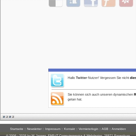
Delicious
Digg
Facebook
Furl
StudiVZ
Hallo
Twitter
-Nutzer! Vergessen Sie nicht
die
Sie können sich auch unseren dynamischen
R
getan hat.
Startseite
::
Newsletter
::
Impressum
::
Kontakt
::
Vermieterlogin
::
AGB
::
Anmelden
© 2006 - 2026 by W. Jansen,
EMS-IT Computerservice & Webdesign
, 26871 Papenburg