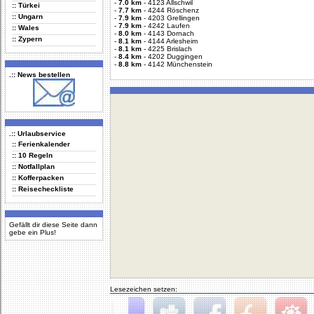
-
7.0 km
-
4123 Allschwil
:: Türkei
-
7.7 km
-
4244 Röschenz
:: Ungarn
-
7.9 km
-
4203 Grellingen
-
7.9 km
-
4242 Laufen
:: Wales
-
8.0 km
-
4143 Dornach
:: Zypern
-
8.1 km
-
4144 Arlesheim
-
8.1 km
-
4225 Brislach
-
8.4 km
-
4202 Duggingen
-
8.8 km
-
4142 Münchenstein
.:: News bestellen
.:: Urlaubservice
:: Ferienkalender
:: 10 Regeln
:: Notfallplan
:: Kofferpacken
:: Reisecheckliste
Gefällt dir diese Seite dann
gebe ein Plus!
Lesezeichen setzen: