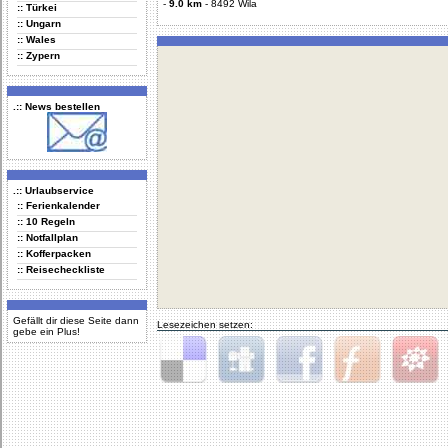
-
9.0 km
-
8492 Wila
:: Türkei
:: Ungarn
:: Wales
:: Zypern
.:: News bestellen
.:: Urlaubservice
:: Ferienkalender
:: 10 Regeln
:: Notfallplan
:: Kofferpacken
:: Reisecheckliste
Gefällt dir diese Seite dann
Lesezeichen setzen:
gebe ein Plus!
Delicious
Digg
Facebook
Furl
StudiVZ