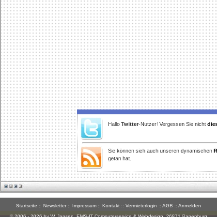
Hallo
Twitter
-Nutzer! Vergessen Sie nicht
die
Sie können sich auch unseren dynamischen
R
getan hat.
Startseite
::
Newsletter
::
Impressum
::
Kontakt
::
Vermieterlogin
::
AGB
::
Anmelden
© 2006 - 2026 by W. Jansen,
EMS-IT Computerservice & Webdesign
, 26871 Papenburg