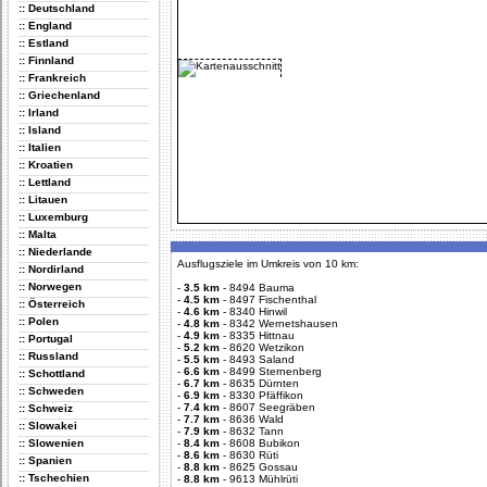
:: Deutschland
:: England
:: Estland
:: Finnland
:: Frankreich
:: Griechenland
:: Irland
:: Island
:: Italien
:: Kroatien
:: Lettland
:: Litauen
:: Luxemburg
:: Malta
:: Niederlande
Ausflugsziele im Umkreis von 10 km:
:: Nordirland
:: Norwegen
-
3.5 km
-
8494 Bauma
-
4.5 km
-
8497 Fischenthal
:: Österreich
-
4.6 km
-
8340 Hinwil
:: Polen
-
4.8 km
-
8342 Wernetshausen
-
4.9 km
-
8335 Hittnau
:: Portugal
-
5.2 km
-
8620 Wetzikon
:: Russland
-
5.5 km
-
8493 Saland
-
6.6 km
-
8499 Sternenberg
:: Schottland
-
6.7 km
-
8635 Dürnten
:: Schweden
-
6.9 km
-
8330 Pfäffikon
-
7.4 km
-
8607 Seegräben
:: Schweiz
-
7.7 km
-
8636 Wald
:: Slowakei
-
7.9 km
-
8632 Tann
:: Slowenien
-
8.4 km
-
8608 Bubikon
-
8.6 km
-
8630 Rüti
:: Spanien
-
8.8 km
-
8625 Gossau
:: Tschechien
-
8.8 km
-
9613 Mühlrüti