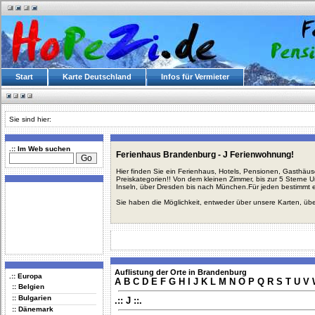
Start
Karte Deutschland
Infos für Vermieter
Sie sind hier:
.:: Im Web suchen
Ferienhaus Brandenburg - J Ferienwohnung!
Hier finden Sie ein Ferienhaus, Hotels, Pensionen, Gasthäu
Preiskategorien!! Von dem kleinen Zimmer, bis zur 5 Sterne 
Inseln, über Dresden bis nach München.Für jeden bestimmt 
Sie haben die Möglichkeit, entweder über unsere Karten, üb
Auflistung der Orte in Brandenburg
.:: Europa
A
B
C
D
E
F
G
H
I
J
K
L
M
N
O
P
Q
R
S
T
U
V
:: Belgien
:: Bulgarien
.:: J ::.
:: Dänemark