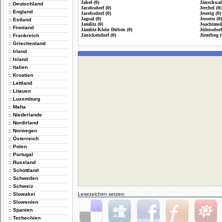
Jabel (0)
Jänschwal
:: Deutschland
Jacobsdorf (0)
Jerchel (0)
:: England
Jacobsdorf (0)
Jeserig (0)
Jagsal (0)
Jessern (0)
:: Estland
Jamlitz (0)
Joachimsth
:: Finnland
Jämlitz-Klein Düben (0)
Jühnsdorf
Jänickendorf (0)
Jüterbog (
:: Frankreich
:: Griechenland
:: Irland
:: Island
:: Italien
:: Kroatien
:: Lettland
:: Litauen
:: Luxemburg
:: Malta
:: Niederlande
:: Nordirland
:: Norwegen
:: Österreich
:: Polen
:: Portugal
:: Russland
:: Schottland
:: Schweden
:: Schweiz
:: Slowakei
Lesezeichen setzen:
:: Slowenien
:: Spanien
:: Tschechien