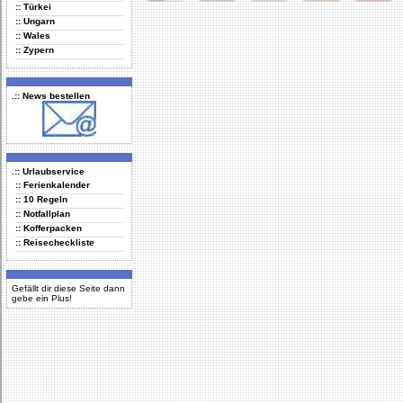
:: Türkei
Delicious
Digg
Facebook
Furl
StudiVZ
:: Ungarn
:: Wales
:: Zypern
.:: News bestellen
.:: Urlaubservice
:: Ferienkalender
:: 10 Regeln
:: Notfallplan
:: Kofferpacken
:: Reisecheckliste
Gefällt dir diese Seite dann
gebe ein Plus!