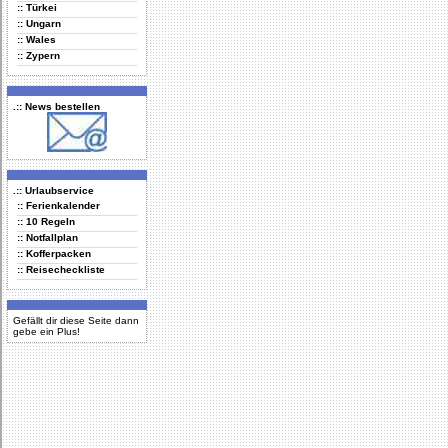
:: Türkei
:: Ungarn
:: Wales
:: Zypern
.:: News bestellen
.:: Urlaubservice
:: Ferienkalender
:: 10 Regeln
:: Notfallplan
:: Kofferpacken
:: Reisecheckliste
Gefällt dir diese Seite dann
gebe ein Plus!