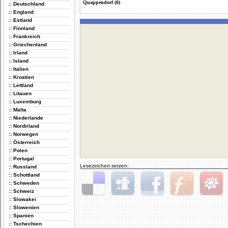
Quappendorf (0)
:: Deutschland
:: England
:: Estland
:: Finnland
:: Frankreich
:: Griechenland
:: Irland
:: Island
:: Italien
:: Kroatien
:: Lettland
:: Litauen
:: Luxemburg
:: Malta
:: Niederlande
:: Nordirland
:: Norwegen
:: Österreich
:: Polen
:: Portugal
Lesezeichen setzen:
:: Russland
:: Schottland
:: Schweden
:: Schweiz
Delicious
Digg
Facebook
Furl
StudiVZ
:: Slowakei
:: Slowenien
:: Spanien
:: Tschechien