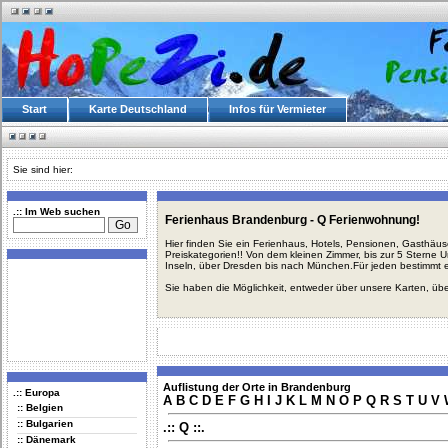
Start
Karte Deutschland
Infos für Vermieter
Sie sind hier:
.:: Im Web suchen
Ferienhaus Brandenburg - Q Ferienwohnung!
Hier finden Sie ein Ferienhaus, Hotels, Pensionen, Gasthäu
Preiskategorien!! Von dem kleinen Zimmer, bis zur 5 Sterne 
Inseln, über Dresden bis nach München.Für jeden bestimmt 
Sie haben die Möglichkeit, entweder über unsere Karten, üb
Auflistung der Orte in Brandenburg
.:: Europa
A
B
C
D
E
F
G
H
I
J
K
L
M
N
O
P
Q
R
S
T
U
V
:: Belgien
:: Bulgarien
.:: Q ::.
:: Dänemark