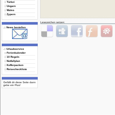
:: Türkei
:: Ungarn
:: Wales
:: Zypern
Lesezeichen setzen:
.:: News bestellen
Delicious
Digg
Facebook
Furl
StudiVZ
.:: Urlaubservice
:: Ferienkalender
:: 10 Regeln
:: Notfallplan
:: Kofferpacken
:: Reisecheckliste
Gefällt dir diese Seite dann
gebe ein Plus!