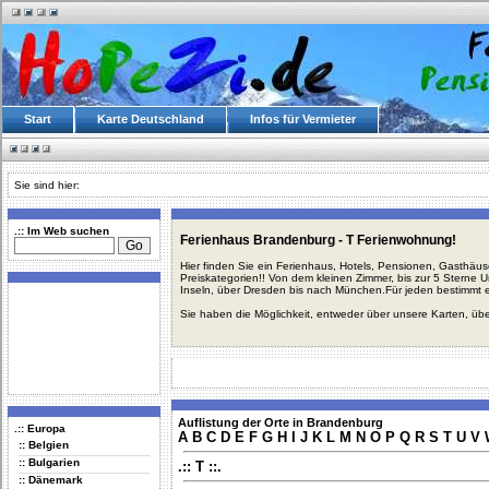
Start
Karte Deutschland
Infos für Vermieter
Sie sind hier:
.:: Im Web suchen
Ferienhaus Brandenburg - T Ferienwohnung!
Hier finden Sie ein Ferienhaus, Hotels, Pensionen, Gasthäu
Preiskategorien!! Von dem kleinen Zimmer, bis zur 5 Sterne 
Inseln, über Dresden bis nach München.Für jeden bestimmt 
Sie haben die Möglichkeit, entweder über unsere Karten, üb
Auflistung der Orte in Brandenburg
.:: Europa
A
B
C
D
E
F
G
H
I
J
K
L
M
N
O
P
Q
R
S
T
U
V
:: Belgien
:: Bulgarien
.:: T ::.
:: Dänemark