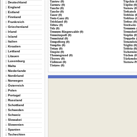
Tantow (0)
Töpchin (
:: Deutschland
Tarmow (0)
Töplitz (0)
:: England
Tauche (0)
Tornow (0
Tauche (0)
Trebatsch 
:: Estland
Tauer (0)
Trebbin (0
:: Finnland
Teetz-Ganz (0)
Trebbus (
Teichland (0)
Trebus (0)
:: Frankreich
Teltow (0)
Trechwitz 
:: Griechenland
Telz (0)
Tremmen (
:: Irland
Temmen-Ringenwalde (0)
Tremsdorf 
Temnitzquell (0)
Treplin (0
:: Island
Temnitztal (0)
Treppeln (
:: Italien
Tempelberg (0)
Treuenbrie
Templin (0)
Triglitz (0)
:: Kroatien
Tettau (0)
Tröbitz (0)
:: Lettland
Teupitz (0)
Tschernitz
Themesgrund (0)
Tüchen (0
:: Litauen
Thyrow (0)
Türkendor
:: Luxemburg
Tiefensee (0)
Turnow-Pr
Tietzow (0)
:: Malta
:: Niederlande
:: Nordirland
:: Norwegen
:: Österreich
:: Polen
:: Portugal
:: Russland
:: Schottland
:: Schweden
:: Schweiz
:: Slowakei
:: Slowenien
:: Spanien
:: Tschechien