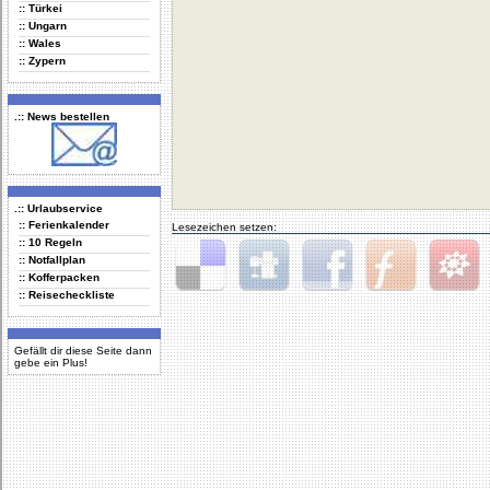
:: Türkei
:: Ungarn
:: Wales
:: Zypern
.:: News bestellen
.:: Urlaubservice
:: Ferienkalender
Lesezeichen setzen:
:: 10 Regeln
:: Notfallplan
:: Kofferpacken
:: Reisecheckliste
Delicious
Digg
Facebook
Furl
StudiVZ
Gefällt dir diese Seite dann
gebe ein Plus!