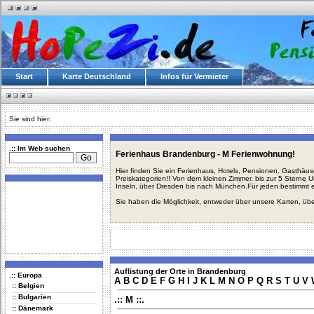
Start
Karte Deutschland
Infos für Vermieter
Sie sind hier:
.:: Im Web suchen
Ferienhaus Brandenburg - M Ferienwohnung!
Hier finden Sie ein Ferienhaus, Hotels, Pensionen, Gasthäu
Preiskategorien!! Von dem kleinen Zimmer, bis zur 5 Sterne 
Inseln, über Dresden bis nach München.Für jeden bestimmt 
Sie haben die Möglichkeit, entweder über unsere Karten, üb
Auflistung der Orte in Brandenburg
.:: Europa
A
B
C
D
E
F
G
H
I
J
K
L
M
N
O
P
Q
R
S
T
U
V
:: Belgien
:: Bulgarien
.:: M ::.
:: Dänemark