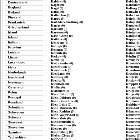
Kablow (0)
Kobbeln (
:: Deutschland
Kagar (0)
Kohlsdorf 
:: England
Kagel (0)
Kolberg (0
Kahla (0)
Kolkwitz (
:: Estland
Kallinchen (0)
Kolochau 
:: Finnland
Kappe (0)
Kolpin (0)
Karl-Marx-Siedlung (0)
Kolrep (0)
:: Frankreich
Karras (0)
Komptendo
:: Griechenland
Karstädt (0)
Königs Wu
:: Irland
Karwesee (0)
Königsber
Kasel-Golzig (0)
Königshors
:: Island
Kathlow (0)
Koppatz (
:: Italien
Kehrberg (0)
Körba (0)
Kehrigk (0)
Kossenblat
:: Kroatien
Kemmen (0)
Koßwig (0
:: Lettland
Kemnitz (0)
Kotzen (0)
Kerkow (0)
Kötzlin (0
:: Litauen
Ketzin (0)
Krampfer 
:: Luxemburg
Kiehnwerder (0)
Krausnick
Kiekebusch (0)
Kremmen 
:: Malta
Kiekebusch (0)
Kreuzbruc
:: Niederlande
Kienbaum (0)
Krewelin (
Kienberg (0)
Kriele (0)
:: Nordirland
Kienitz (0)
Krielow (0
:: Norwegen
Kieselwitz (0)
Kroppen (
:: Österreich
Kittlitz (0)
Krugau (0
Klausdorf (0)
Kruge (0)
:: Polen
Klein Behnitz (0)
Kruge (0)
:: Portugal
Klein Döbbern (0)
Krügersdor
Klein Gottschow (0)
Krummense
:: Russland
Klein Leine (0)
Kuhbier (
:: Schottland
Klein Muckrow (0)
Kuhsdorf 
Klein Radden (0)
Kümmernit
:: Schweden
Klein Woltersdorf (0)
Kummerow
:: Schweiz
Klein-Mutz (0)
Kummersdo
Kleinkrausnik (0)
Kummersdo
:: Slowakei
Kleinmachnow (0)
Kummersdo
:: Slowenien
Kleinow (0)
Kummersdo
Kleinzerlang (0)
Kunersdor
:: Spanien
Kleßen-Görne (0)
Kunow (0
:: Tschechien
Klettwitz (0)
Kurtschlag