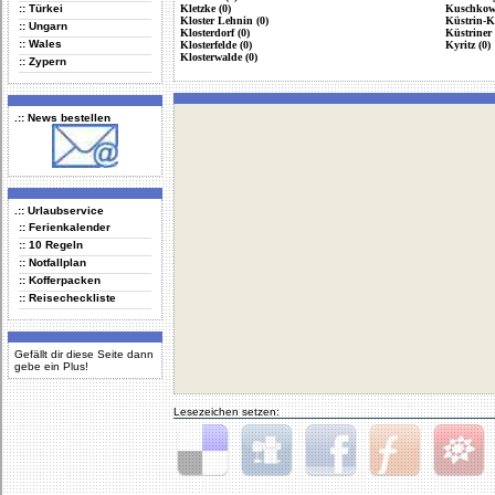
:: Türkei
Kletzke (0)
Kuschkow 
Kloster Lehnin (0)
Küstrin-Ki
:: Ungarn
Klosterdorf (0)
Küstriner 
:: Wales
Klosterfelde (0)
Kyritz (0)
Klosterwalde (0)
:: Zypern
.:: News bestellen
.:: Urlaubservice
:: Ferienkalender
:: 10 Regeln
:: Notfallplan
:: Kofferpacken
:: Reisecheckliste
Gefällt dir diese Seite dann
gebe ein Plus!
Lesezeichen setzen:
Delicious
Digg
Facebook
Furl
StudiVZ