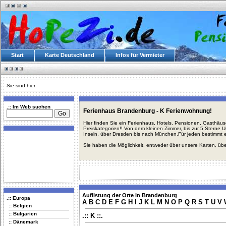
Start
Karte Deutschland
Infos für Vermieter
Sie sind hier:
.:: Im Web suchen
Ferienhaus Brandenburg - K Ferienwohnung!
Hier finden Sie ein Ferienhaus, Hotels, Pensionen, Gasthäu
Preiskategorien!! Von dem kleinen Zimmer, bis zur 5 Sterne 
Inseln, über Dresden bis nach München.Für jeden bestimmt 
Sie haben die Möglichkeit, entweder über unsere Karten, üb
Auflistung der Orte in Brandenburg
.:: Europa
A
B
C
D
E
F
G
H
I
J
K
L
M
N
O
P
Q
R
S
T
U
V
:: Belgien
:: Bulgarien
.:: K ::.
:: Dänemark