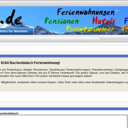
Infos für Vermieter
 8184 Bachenbülach Ferienwohnung!
ie ein Ferienhaus, Hotels, Pensionen, Gasthäuser, Ferienwohnungen, Fremdenzimmer, Campingplä
en!! Von dem kleinen Zimmer, bis zur 5 Sterne Unterkunft. Für jeden Urlaub, von der Ostsee, de
Dresden bis nach München.Für jeden bestimmt etwas günstiges dabei!
 Möglichkeit, entweder über unsere Karten, über Orte oder über eine bestimmte Urlaubsregion z
 Bachenbülach