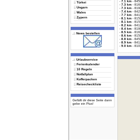
-
7.1 km
-
845
:: Türkei
-
7.3 km
-
816
:: Ungarn
-
7.3 km
-
819
-
7.4 km
-
842
:: Wales
-
7.7 km
-
841
:: Zypern
-
8.1 km
-
815
-
8.1 km
-
815
-
8.2 km
-
841
-
8.4 km
-
819
-
8.5 km
-
816
.:: News bestellen
-
8.6 km
-
815
-
8.8 km
-
845
-
8.9 km
-
841
-
9.0 km
-
810
.:: Urlaubservice
:: Ferienkalender
:: 10 Regeln
:: Notfallplan
:: Kofferpacken
:: Reisecheckliste
Gefällt dir diese Seite dann
gebe ein Plus!