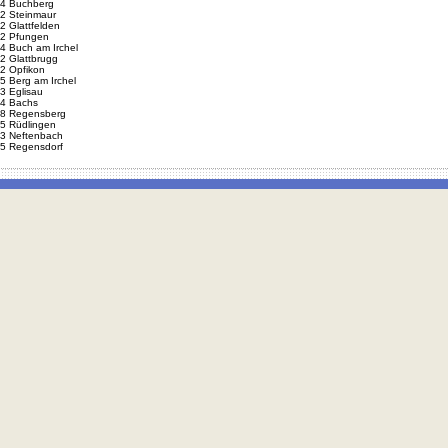
4 Buchberg
2 Steinmaur
2 Glattfelden
2 Pfungen
4 Buch am Irchel
2 Glattbrugg
2 Opfikon
5 Berg am Irchel
3 Eglisau
4 Bachs
8 Regensberg
5 Rüdlingen
3 Neftenbach
5 Regensdorf