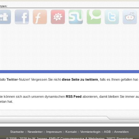
tzen:
gg
Facebook
Furl
StudiVZ
StumbleUpon
Technorati
Twitter
Reddit
allo
Twitter
-Nutzer! Vergessen Sie nicht
diese Seite zu twittern
, falls es Ihnen gefallen ha
ie können sich auch unseren dynamischen
RSS Feed
abonieren, damit bleiben Sie immer a
etan hat.
Startseite
::
Newsletter
::
Impressum
::
Kontakt
::
Vermieterlogin
::
AGB
::
Anmelden
© 2006 - 2026 by W. Jansen,
EMS-IT Computerservice & Webdesign
, 26871 Papenburg