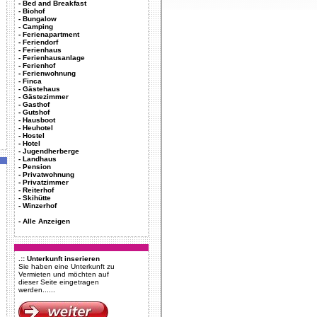
-
Bed and Breakfast
-
Biohof
-
Bungalow
-
Camping
-
Ferienapartment
-
Feriendorf
-
Ferienhaus
-
Ferienhausanlage
-
Ferienhof
-
Ferienwohnung
-
Finca
-
Gästehaus
-
Gästezimmer
-
Gasthof
-
Gutshof
-
Hausboot
-
Heuhotel
-
Hostel
-
Hotel
-
Jugendherberge
-
Landhaus
-
Pension
-
Privatwohnung
-
Privatzimmer
-
Reiterhof
-
Skihütte
-
Winzerhof
-
Alle Anzeigen
.:: Unterkunft inserieren
Sie haben eine Unterkunft zu
Vermieten und möchten auf
dieser Seite eingetragen
werden......