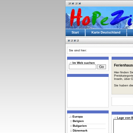
Start
Karte Deutschland
Sie sind hier:
.:: Im Web suchen
Ferienhaus
Hier finden S
Preiskategori
Inseln, über 
Sie haben die
.:: Europa
.:: Lage von
:: Belgien
:: Bulgarien
:: Dänemark