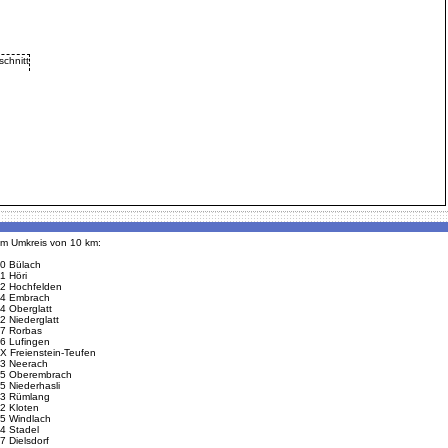
 im Umkreis von 10 km:
0 Bülach
1 Höri
2 Hochfelden
4 Embrach
4 Oberglatt
2 Niederglatt
7 Rorbas
6 Lufingen
X Freienstein-Teufen
3 Neerach
5 Oberembrach
5 Niederhasli
3 Rümlang
2 Kloten
5 Windlach
4 Stadel
7 Dielsdorf