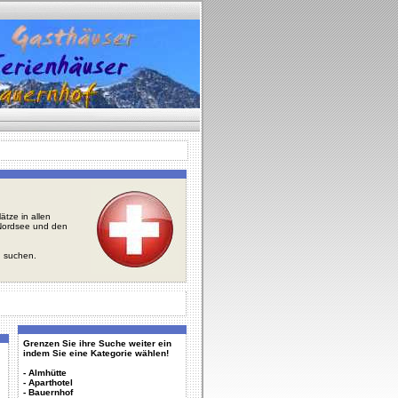
tze in allen
r Nordsee und den
u suchen.
Grenzen Sie ihre Suche weiter ein
indem Sie eine Kategorie wählen!
-
Almhütte
-
Aparthotel
-
Bauernhof