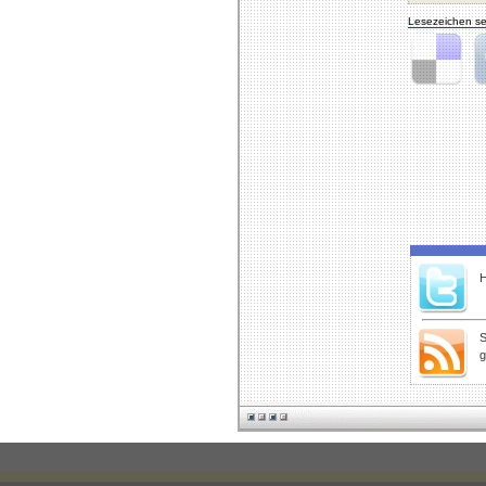
Lesezeichen se
Delicious
Di
H
S
g