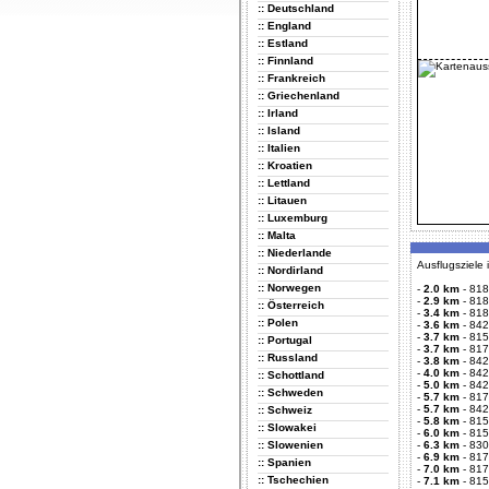
:: Deutschland
:: England
:: Estland
:: Finnland
:: Frankreich
:: Griechenland
:: Irland
:: Island
:: Italien
:: Kroatien
:: Lettland
:: Litauen
:: Luxemburg
:: Malta
:: Niederlande
Ausflugsziele
:: Nordirland
:: Norwegen
-
2.0 km
-
818
-
2.9 km
-
818
:: Österreich
-
3.4 km
-
818
:: Polen
-
3.6 km
-
842
-
3.7 km
-
815
:: Portugal
-
3.7 km
-
817
:: Russland
-
3.8 km
-
842
-
4.0 km
-
842
:: Schottland
-
5.0 km
-
842
:: Schweden
-
5.7 km
-
817
-
5.7 km
-
842
:: Schweiz
-
5.8 km
-
815
:: Slowakei
-
6.0 km
-
815
:: Slowenien
-
6.3 km
-
830
-
6.9 km
-
817
:: Spanien
-
7.0 km
-
817
:: Tschechien
-
7.1 km
-
815