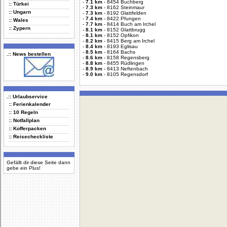
-
7.1 km
-
8454 Buchberg
:: Türkei
-
7.3 km
-
8162 Steinmaur
:: Ungarn
-
7.3 km
-
8192 Glattfelden
-
7.4 km
-
8422 Pfungen
:: Wales
-
7.7 km
-
8414 Buch am Irchel
:: Zypern
-
8.1 km
-
8152 Glattbrugg
-
8.1 km
-
8152 Opfikon
-
8.2 km
-
8415 Berg am Irchel
-
8.4 km
-
8193 Eglisau
-
8.5 km
-
8164 Bachs
.:: News bestellen
-
8.6 km
-
8158 Regensberg
-
8.8 km
-
8455 Rüdlingen
-
8.9 km
-
8413 Neftenbach
-
9.0 km
-
8105 Regensdorf
.:: Urlaubservice
:: Ferienkalender
:: 10 Regeln
:: Notfallplan
:: Kofferpacken
:: Reisecheckliste
Gefällt dir diese Seite dann
gebe ein Plus!