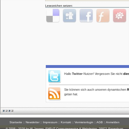
Lesezeichen setzen:
Delicious
Digg
Facebook
Furl
StudiVZ
Hallo
Twitter
-Nutzer! Vergessen Sie nicht
die
Sie können sich auch unseren dynamischen
R
getan hat.
Startseite
::
Newsletter
::
Impressum
::
Kontakt
::
Vermieterlogin
::
AGB
::
Anmelden
© 2006 - 2026 by W. Jansen,
EMS-IT Computerservice & Webdesign
, 26871 Papenburg