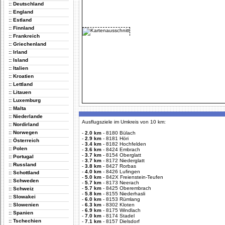
:: Deutschland
:: England
:: Estland
:: Finnland
:: Frankreich
:: Griechenland
:: Irland
:: Island
:: Italien
:: Kroatien
:: Lettland
:: Litauen
:: Luxemburg
:: Malta
:: Niederlande
Ausflugsziele im Umkreis von 10 km:
:: Nordirland
:: Norwegen
-
2.0 km
-
8180 Bülach
-
2.9 km
-
8181 Höri
:: Österreich
-
3.4 km
-
8182 Hochfelden
:: Polen
-
3.6 km
-
8424 Embrach
-
3.7 km
-
8154 Oberglatt
:: Portugal
-
3.7 km
-
8172 Niederglatt
:: Russland
-
3.8 km
-
8427 Rorbas
-
4.0 km
-
8426 Lufingen
:: Schottland
-
5.0 km
-
842X Freienstein-Teufen
:: Schweden
-
5.7 km
-
8173 Neerach
-
5.7 km
-
8425 Oberembrach
:: Schweiz
-
5.8 km
-
8155 Niederhasli
:: Slowakei
-
6.0 km
-
8153 Rümlang
:: Slowenien
-
6.3 km
-
8302 Kloten
-
6.9 km
-
8175 Windlach
:: Spanien
-
7.0 km
-
8174 Stadel
:: Tschechien
-
7.1 km
-
8157 Dielsdorf